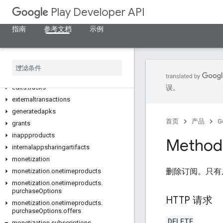
edits.countryavailability
Play Developer API
edits.deobfuscationfiles
edits.details
指南
参考文档
示例
edits.expansionfiles
edits
.
images
edits
.
listings
edits
.
testers
edits
.
tracks
误。
externaltransactions
generatedapks
首页
产品
G
grants
inappproducts
Method:
internalappsharingartifacts
monetization
删除订阅。只有
monetization
.
onetimeproducts
monetization
.
onetimeproducts
.
purchase
Options
HTTP 请求
monetization
.
onetimeproducts
.
purchase
Options
.
offers
DELETE
monetization
.
subscriptions