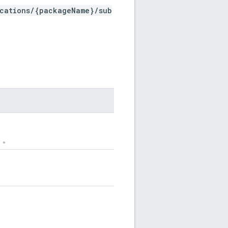
ications/{packageName}/sub
）。