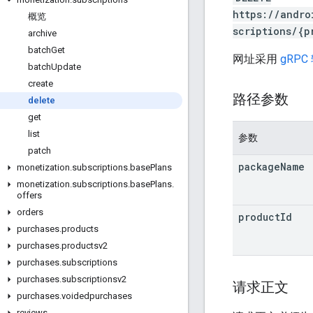
https://andro
概览
scriptions/{p
archive
batch
Get
网址采用
gRPC
batch
Update
create
路径参数
delete
get
list
参数
patch
package
Name
monetization
.
subscriptions
.
base
Plans
monetization
.
subscriptions
.
base
Plans
.
offers
orders
product
Id
purchases
.
products
purchases
.
productsv2
purchases
.
subscriptions
purchases
.
subscriptionsv2
请求正文
purchases
.
voidedpurchases
reviews