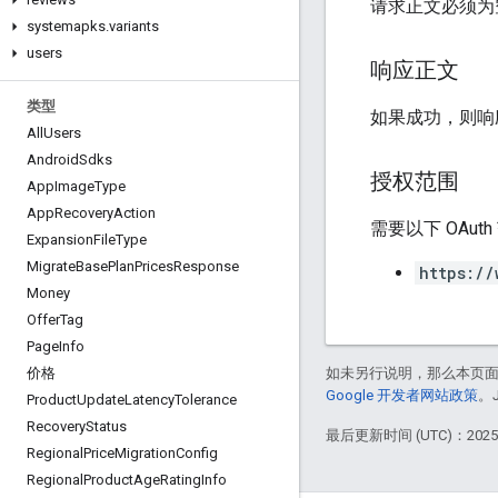
请求正文必须为
systemapks
.
variants
users
响应正文
类型
如果成功，则响应
All
Users
Android
Sdks
授权范围
App
Image
Type
App
Recovery
Action
需要以下 OAut
Expansion
File
Type
Migrate
Base
Plan
Prices
Response
https://
Money
Offer
Tag
Page
Info
如未另行说明，那么本页
价格
Google 开发者网站政策
。
Product
Update
Latency
Tolerance
Recovery
Status
最后更新时间 (UTC)：2025-
Regional
Price
Migration
Config
Regional
Product
Age
Rating
Info