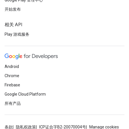
Google Play 管理中心
开始发布
相关 API
Play 游戏服务
Android
Chrome
Firebase
Google Cloud Platform
所有产品
条款
隐私权政策
ICP证合字B2-20070004号
Manage cookies