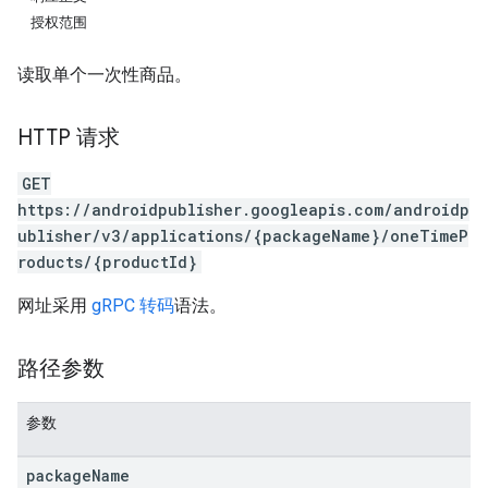
授权范围
读取单个一次性商品。
HTTP 请求
GET
https://androidpublisher.googleapis.com/androidp
ublisher/v3/applications/{packageName}/oneTimeP
roducts/{productId}
网址采用
gRPC 转码
语法。
路径参数
参数
package
Name