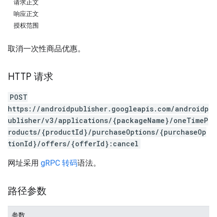
请求正文
响应正文
授权范围
取消一次性商品优惠。
HTTP 请求
POST
https://androidpublisher.googleapis.com/androidp
ublisher/v3/applications/{packageName}/oneTimeP
roducts/{productId}/purchaseOptions/{purchaseOp
ions
tionId}/offers/{offerId}:cancel
ions.offers
网址采用
gRPC 转码
语法。
路径参数
参数