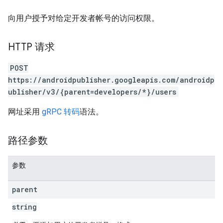
向用户授予对给定开发者帐号的访问权限。
HTTP 请求
POST
https://androidpublisher.googleapis.com/androidp
ublisher/v3/{parent=developers/*}/users
网址采用
gRPC 转码
语法。
路径参数
ions
ions.offers
参数
parent
s
string