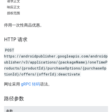
请求正文
响应正文
授权范围
停用一次性商品优惠。
HTTP 请求
POST
https://androidpublisher.googleapis.com/androidp
ublisher/v3/applications/{packageName}/oneTimeP
roducts/{productId}/purchaseOptions/{purchaseOp
ions
tionId}/offers/{offerId}:deactivate
ions.offers
网址采用
gRPC 转码
语法。
路径参数
参数