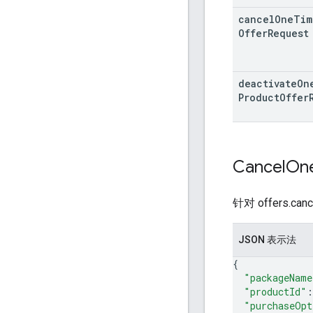
cancel
One
Tim
Offer
Request
deactivate
On
Product
Offer
Cancel
On
针对 offers.c
JSON 表示法
{
"packageName
"productId"
:
"purchaseOpt