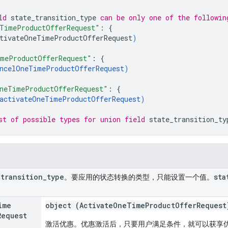
ld 
state_transition_type
 can be only one of the followin
TimeProductOfferRequest"
: 
{
tivateOneTimeProductOfferRequest
)
meProductOfferRequest"
: 
{
ncelOneTimeProductOfferRequest
)
neTimeProductOfferRequest"
: 
{
activateOneTimeProductOfferRequest
)
st of possible types for union field 
state_transition_ty
_
transition
_
type
sta
。要应用的状态转换的类型，只能设置一个值。
ime
object (
ActivateOneTimeProductOfferRequest
Request
激活优惠。优惠激活后，只要用户满足条件，就可以获享