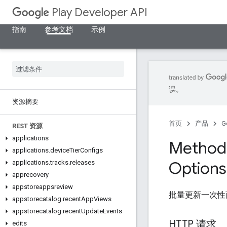
Play Developer API
指南
参考文档
示例
误。
资源摘要
首页
产品
G
REST 资源
applications
Method:
applications
.
device
Tier
Configs
Options
applications
.
tracks
.
releases
apprecovery
appstoreappsreview
批量更新一次性
appstorecatalog
.
recent
App
Views
appstorecatalog
.
recent
Update
Events
HTTP 请求
edits