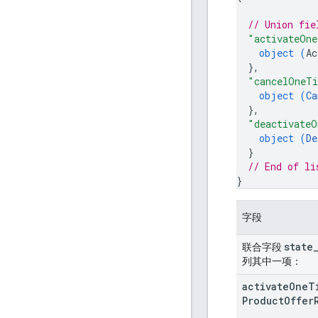
// Union fie
"activateOne
object (
Ac
}
,
"cancelOneTi
object (
Ca
}
,
"deactivateO
object (
De
}
// End of li
}
字段
state
联合字段
列其中一项：
activate
One
T
Product
Offer