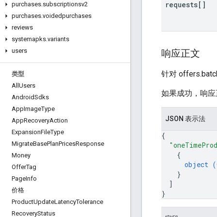
requests[]
purchases
.
subscriptionsv2
purchases
.
voidedpurchases
reviews
systemapks
.
variants
users
响应正文
针对 offers.ba
类型
All
Users
如果成功，响应
Android
Sdks
App
Image
Type
JSON 表示法
App
Recovery
Action
Expansion
File
Type
{
Migrate
Base
Plan
Prices
Response
"oneTimePro
{
Money
object (
Offer
Tag
}
Page
Info
]
价格
}
Product
Update
Latency
Tolerance
Recovery
Status