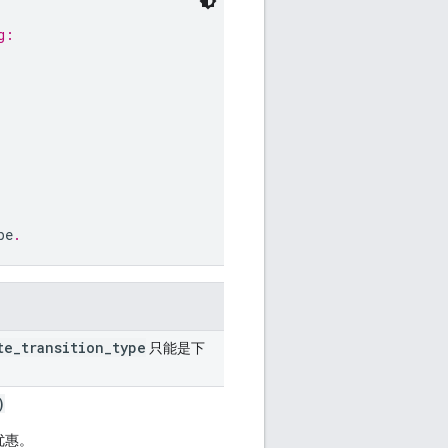
g:
pe
.
te
_
transition
_
type
只能是下
)
优惠。