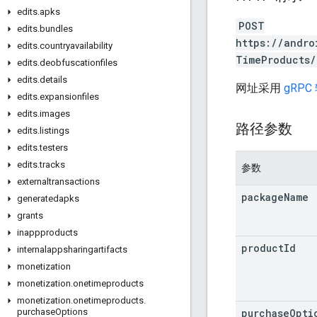
edits
.
apks
POST
edits
.
bundles
https://andro
edits
.
countryavailability
TimeProducts/
edits
.
deobfuscationfiles
edits
.
details
网址采用
gRPC
edits
.
expansionfiles
edits
.
images
路径参数
edits
.
listings
edits
.
testers
edits
.
tracks
参数
externaltransactions
package
Name
generatedapks
grants
inappproducts
product
Id
internalappsharingartifacts
monetization
monetization
.
onetimeproducts
monetization
.
onetimeproducts
.
purchase
Opti
purchase
Options