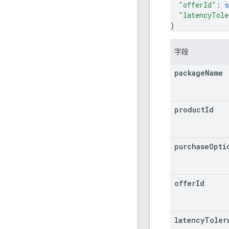
"offerId"
: 
s
"latencyTole
}
字段
package
Name
product
Id
purchase
Opti
offer
Id
latency
Toler