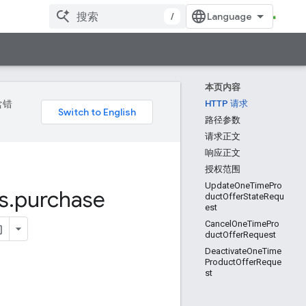
/
本页内容
含错
HTTP 请求
路径参数
请求正文
响应正文
授权范围
UpdateOneTimePro
s
.
purchase
ductOfferStateRequ
est
CancelOneTimePro
ductOfferRequest
DeactivateOneTime
ProductOfferReque
st