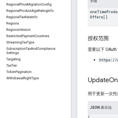
字段
Regional
Price
Migration
Config
Regional
Product
Age
Rating
Info
one
Time
Produ
Offers[]
Regional
Tax
Rate
Info
Regions
Regions
Version
Restricted
Payment
Countries
授权范围
Streaming
Tax
Type
Subscription
Tax
And
Compliance
需要以下 OAut
Settings
Targeting
https://
Tax
Tier
Token
Pagination
Update
On
Withdrawal
Right
Type
用于更新一次性
JSON 表示法
{