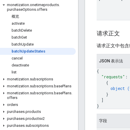
monetization
.
onetimeproducts
.
purchase
Options
.
offers
概览
activate
batch
Delete
请求正文
batch
Get
batch
Update
请求正文中包含
batch
Update
States
cancel
JSON 表示法
deactivate
{
list
"requests"
: 
monetization
.
subscriptions
{
monetization
.
subscriptions
.
base
Plans
object (
monetization
.
subscriptions
.
base
Plans
.
}
offers
]
orders
}
purchases
.
products
purchases
.
productsv2
字段
purchases
.
subscriptions