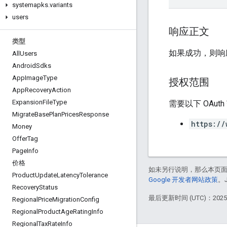
systemapks
.
variants
users
响应正文
类型
如果成功，则响
All
Users
Android
Sdks
App
Image
Type
授权范围
App
Recovery
Action
Expansion
File
Type
需要以下 OAut
Migrate
Base
Plan
Prices
Response
https://
Money
Offer
Tag
Page
Info
价格
如未另行说明，那么本页
Product
Update
Latency
Tolerance
Google 开发者网站政策
。
Recovery
Status
最后更新时间 (UTC)：2025-
Regional
Price
Migration
Config
Regional
Product
Age
Rating
Info
Regional
Tax
Rate
Info