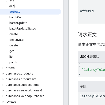
offers
概览
offer
Id
activate
batch
Get
batch
Update
batch
Update
States
请求正文
create
deactivate
请求正文中包含
delete
get
JSON 表示法
list
patch
{
orders
"latencyTole
purchases
.
products
}
purchases
.
productsv2
purchases
.
subscriptions
字段
purchases
.
subscriptionsv2
latency
Toler
purchases
.
voidedpurchases
reviews