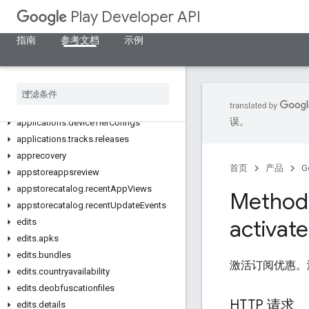
Play Developer API
指南
参考文档
示例
资源摘要
REST 资源
applications
误。
applications
.
device
Tier
Configs
applications
.
tracks
.
releases
apprecovery
首页
产品
G
appstoreappsreview
appstorecatalog
.
recent
App
Views
Method:
appstorecatalog
.
recent
Update
Events
activate
edits
edits
.
apks
edits
.
bundles
激活订阅优惠。
edits
.
countryavailability
edits
.
deobfuscationfiles
HTTP 请求
edits
.
details