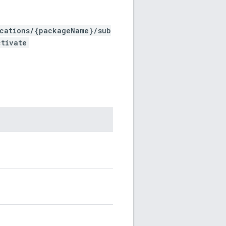
ications/{packageName}/sub
ctivate