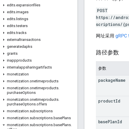
edits
.
expansionfiles
POST
edits
.
images
https://andro
edits
.
listings
scriptions/{p
edits
.
testers
edits
.
tracks
网址采用
gRPC
externaltransactions
generatedapks
路径参数
grants
inappproducts
internalappsharingartifacts
参数
monetization
package
Name
monetization
.
onetimeproducts
monetization
.
onetimeproducts
.
purchase
Options
monetization
.
onetimeproducts
.
product
Id
purchase
Options
.
offers
monetization
.
subscriptions
monetization
.
subscriptions
.
base
Plans
base
Plan
Id
monetization
.
subscriptions
.
base
Plans
.