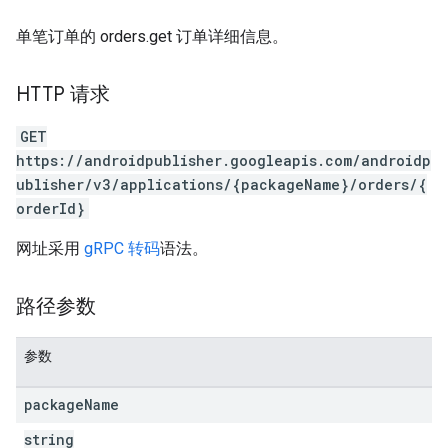
单笔订单的 orders.get 订单详细信息。
HTTP 请求
GET
https://androidpublisher.googleapis.com/androidp
ublisher/v3/applications/{packageName}/orders/{
orderId}
网址采用
gRPC 转码
语法。
ions
路径参数
ions.offers
参数
s
package
Name
string