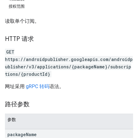
授权范围
读取单个订阅。
HTTP 请求
GET
https://androidpublisher.googleapis.com/androidp
ublisher/v3/applications/{packageName}/subscrip
tions/{productId}
网址采用
gRPC 转码
语法。
ions
ions.offers
路径参数
参数
package
Name