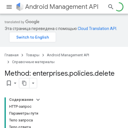
Android Management API
Эта страница переведена с помощью
Cloud Translation API
.
Главная
Товары
Android Management API
Справочные материалы
Method: enterprises
.
policies
.
delete
bookmark_border
Содержание
HTTP-запрос
Параметры пути
Тело запроса
Тело ответа