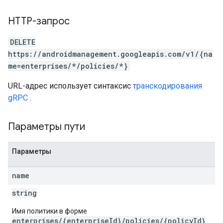
HTTP-запрос
DELETE
https://androidmanagement.googleapis.com/v1/{na
me=enterprises/*/policies/*}
URL-адрес использует синтаксис
транскодирования
gRPC
.
Параметры пути
Параметры
name
string
Имя политики в форме
enterprises/{enterpriseId}/policies/{policyId}
.