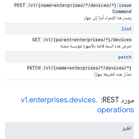
POST
/
v1
/
{name=enterprises
/
*
/
devices
/
*}:issue
Command
يصدر هذا الإجراء أمرًا إلى جهاز.
list
GET
/
v1
/
{parent=enterprises
/
*}
/
devices
تعرض هذه السمة قائمة بالأجهزة لمؤسسة معيّنة.
patch
PATCH
/
v1
/
{name=enterprises
/
*
/
devices
/
*}
تعدّل هذه الطريقة جهازًا.
مورد REST: ‏
.
devices
.
enterprises
.
v1
operations
الطُرق