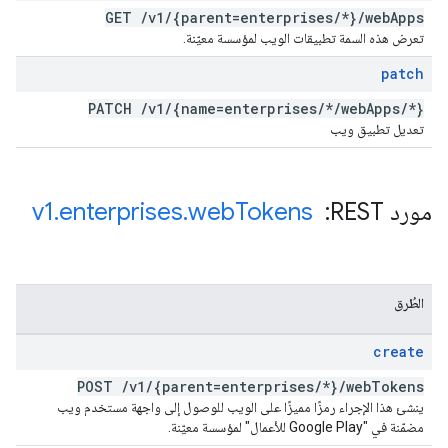
GET
/
v1
/
{parent=enterprises
/
*}
/
web
Apps
تعرض هذه السمة تطبيقات الويب لمؤسسة معيّنة.
patch
PATCH
/
v1
/
{name=enterprises
/
*
/
web
Apps
/
*}
تعديل تطبيق ويب
مورد REST: ‏
Tokens
web
.
enterprises
.
v1
الطُرق
create
POST
/
v1
/
{parent=enterprises
/
*}
/
web
Tokens
ينشئ هذا الإجراء رمزًا مميزًا على الويب للوصول إلى واجهة مستخدم ويب
مضمّنة في "Google Play للأعمال" لمؤسسة معيّنة.