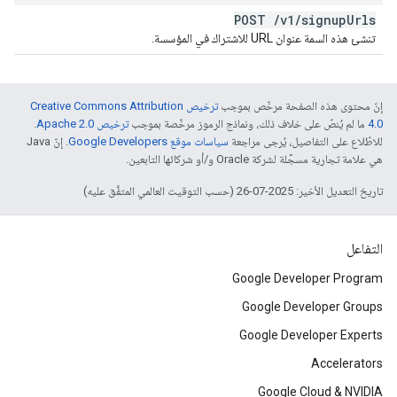
POST
/
v1
/
signup
Urls
تنشئ هذه السمة عنوان URL للاشتراك في المؤسسة.
إنّ محتوى هذه الصفحة مرخّص بموجب
ترخيص Creative Commons Attribution
4.0‏
ما لم يُنصّ على خلاف ذلك، ونماذج الرموز مرخّصة بموجب
ترخيص Apache 2.0‏
.
للاطّلاع على التفاصيل، يُرجى مراجعة
سياسات موقع Google Developers‏
. إنّ Java
هي علامة تجارية مسجَّلة لشركة Oracle و/أو شركائها التابعين.
تاريخ التعديل الأخير: 2025-07-26 (حسب التوقيت العالمي المتفَّق عليه)
التفاعل
Google Developer Program
Google Developer Groups
Google Developer Experts
Accelerators
Google Cloud & NVIDIA