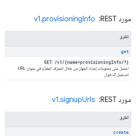
مورد REST: ‏
Info
provisioning
.
v1
الطُرق
get
GET
/
v1
/
{name=provisioning
Info
/
*}
احصل على معلومات إعداد الجهاز من خلال المعرّف المقدَّم في عنوان URL
لتسجيل الدخول.
مورد REST: ‏
Urls
signup
.
v1
الطُرق
create