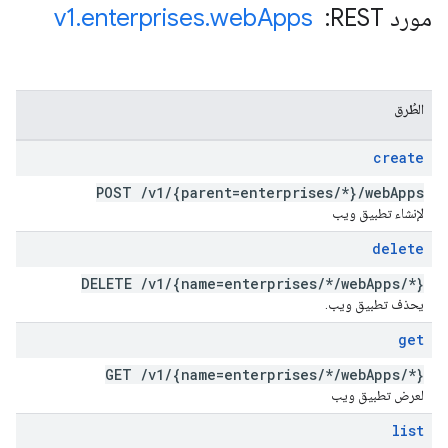
مورد REST: ‏
Apps
web
.
enterprises
.
v1
الطُرق
create
POST
/
v1
/
{parent=enterprises
/
*}
/
web
Apps
لإنشاء تطبيق ويب
delete
DELETE
/
v1
/
{name=enterprises
/
*
/
web
Apps
/
*}
يحذف تطبيق ويب.
get
GET
/
v1
/
{name=enterprises
/
*
/
web
Apps
/
*}
لعرض تطبيق ويب
list