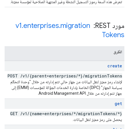
تعرض هذه السمة رموز التسجيل النشطة وغير المنتهية الصلاحية لمؤسسة معيّنة.
مورد REST: ‏
migration
.
enterprises
.
v1
Tokens
الطُرق
create
POST
/
v1
/
{parent=enterprises
/
*}
/
migration
Tokens
لإنشاء رمز مميّز لنقل البيانات من جهاز حالي تتم إدارته من خلال "وحدة التحكّم
بسياسة الجهاز" (DPC) الخاصة بإدارة الخدمات الجوّالة للمؤسسات (EMM) إلى
جهاز تتم إدارته من خلال Android Management API.
get
GET
/
v1
/
{name=enterprises
/
*
/
migration
Tokens
/
*}
يحصل على رمز مميّز لنقل البيانات.