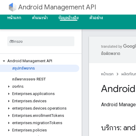
Android Management API
หน้าแรก
คำแนะนำ
ข้อมูลอ้างอิง
ตัวอย่าง
ข้อผิดพลาด
Android Management API
สรุปทรัพยากร
หน้าแรก
ผลิตภัณฑ
ทรัพยากรของ REST
Androi
องค์กร
Enterprises
.
applications
Enterprises
.
devices
Android Managem
enterprises
.
devices
.
operations
Enterprises
.
enrollment
Tokens
enterprises
.
migration
Tokens
บริการ: a
Enterprises
.
policies