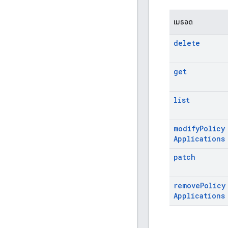
เมธอด
delete
get
list
modify
Policy
Applications
patch
remove
Policy
Applications