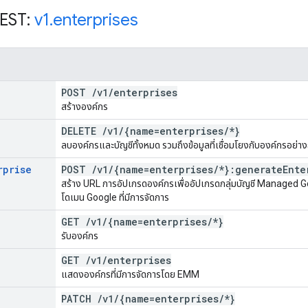
REST:
v1
.
enterprises
POST
/
v1
/
enterprises
สร้างองค์กร
DELETE
/
v1
/
{name=enterprises
/
*}
ลบองค์กรและบัญชีทั้งหมด รวมถึงข้อมูลที่เชื่อมโยงกับองค์กรอย่า
rprise
POST
/
v1
/
{name=enterprises
/
*}:generate
Ente
สร้าง URL การอัปเกรดองค์กรเพื่ออัปเกรดกลุ่มบัญชี Managed Goo
โดเมน Google ที่มีการจัดการ
GET
/
v1
/
{name=enterprises
/
*}
รับองค์กร
GET
/
v1
/
enterprises
แสดงองค์กรที่มีการจัดการโดย EMM
PATCH
/
v1
/
{name=enterprises
/
*}