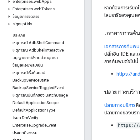
enterprises
.
web
Apps
หากต้องการเรียกใช
Enterprises
.
web
Tokens
ไลบรารีของคุณเองเพ
ข้อมูลการจัดสรร
signup
Urls
เอกสารการค้
ประเภท
เหตุการณ์ Adb
Shell
Command
เอกสารการค้นพบ
เหตุการณ์ Adb
Shell
Interactive
ปลั๊กอิน IDE และเ
อนุญาตการใช้งานส่วนบุคคล
การค้นพบต่อไปนี้
ข้อมูลแอปพลิเคชัน
เหตุการณ์เริ่มต้นแอป
https://a
Backup
Service
State
Backup
Service
Toggled
Event
ปลายทางบริก
เหตุการณ์บันทึกของ Batch
Usage
Default
Application
Scope
ปลายทางบริการ
คื
Default
Application
Type
ปลายทางของบริการ
โหมด Dm
Verity
https://
Enterprise
Upgrade
Event
ประเภทกิจกรรม