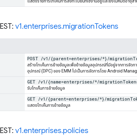
แสดงรายการโทเค็นการลงทะเบียนที่ใช้งานอยู่และยังไม่หมดอายุสำหร
REST:
v1
.
enterprises
.
migration
Tokens
POST
/
v1
/
{parent=enterprises
/
*}
/
migration
T
สร้างโทเค็นการย้ายข้อมูลเพื่อย้ายข้อมูลอุปกรณ์ที่มีอยู่จากการจั
อุปกรณ์ (DPC) ของ EMM ไปเป็นการจัดการโดย Android Mana
GET
/
v1
/
{name=enterprises
/
*
/
migration
Token
รับโทเค็นการย้ายข้อมูล
GET
/
v1
/
{parent=enterprises
/
*}
/
migration
To
แสดงโทเค็นการย้ายข้อมูล
REST:
v1
.
enterprises
.
policies