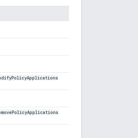
odify
Policy
Applications
emove
Policy
Applications