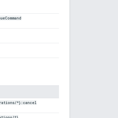
sue
Command
rations
/
*}:cancel
ations
/
*}