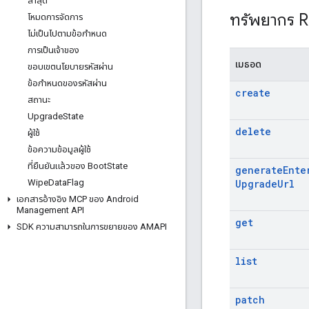
ล่าสุด
ทรัพยากร 
โหมดการจัดการ
ไม่เป็นไปตามข้อกําหนด
การเป็นเจ้าของ
เมธอด
ขอบเขตนโยบายรหัสผ่าน
ข้อกําหนดของรหัสผ่าน
create
สถานะ
Upgrade
State
delete
ผู้ใช้
ข้อความข้อมูลผู้ใช้
ที่ยืนยันแล้วของ Boot
State
generate
Ente
Upgrade
Url
Wipe
Data
Flag
เอกสารอ้างอิง MCP ของ Android
Management API
get
SDK ความสามารถในการขยายของ AMAPI
list
patch