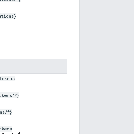
ations}
Tokens
okens
/
*}
ns
/
*}
okens