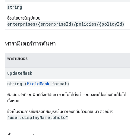
string
ชื่อนโยบายในรูปแบบ
enterprises/{enterpriseId}/policies/{policyId}
พารามิเตอร์การค้นหา
พารามิเตอร์
update
Mask
string (
FieldMask
format)
ฟิลด์มาสก์ที่ระบุฟิลด์ที่จะอัปเดต หากไม่ได้ตั้งค่า ระบบจะแก้ไขช่องที่แก้ไขได้
ทั้งหมด
ซึ่งเป็นรายการชื่อฟิลด์ที่สมบูรณ์ในตัวเองที่คั่นด้วยคอมมา ตัวอย่าง:
"user.displayName,photo"