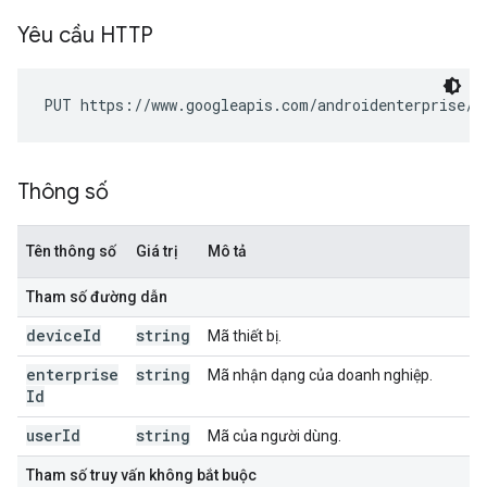
Yêu cầu HTTP
PUT https://www.googleapis.com/androidenterprise/v
Thông số
Tên thông số
Giá trị
Mô tả
Tham số đường dẫn
device
Id
string
Mã thiết bị.
enterprise
string
Mã nhận dạng của doanh nghiệp.
Id
user
Id
string
Mã của người dùng.
Tham số truy vấn không bắt buộc