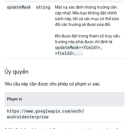
update
Mask
string
Mặt nạ xác định những trường cần
cập nhật. Nếu bạn không đặt chính
sách này, tất cả các mục có thể sửa
đổi các trường sẽ được sửa đổi.
Khi được đặt trong tham số truy vấn,
trường này phải được chỉ định là
update
Mask=<field1>
,
<field2>
,
.
.
.
Ủy quyền
Yêu cầu này cần được cho phép có phạm vi sau:
Phạm vi
https:
/
/
www
.
googleapis
.
com
/
auth
/
androidenterprise