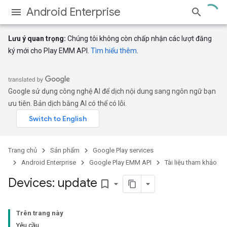
Android Enterprise
Lưu ý quan trọng:
Chúng tôi không còn chấp nhận các lượt đăng
ký mới cho Play EMM API.
Tìm hiểu thêm
.
Google sử dụng công nghệ AI để dịch nội dung sang ngôn ngữ bạn
ưu tiên. Bản dịch bằng AI có thể có lỗi.
Trang chủ
Sản phẩm
Google Play services
Android Enterprise
Google Play EMM API
Tài liệu tham khảo
Devices: update
bookmark_border
Trên trang này
Yêu cầu