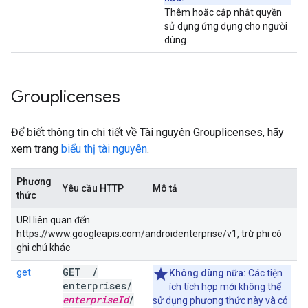
Thêm hoặc cập nhật quyền
sử dụng ứng dụng cho người
dùng.
Grouplicenses
Để biết thông tin chi tiết về Tài nguyên Grouplicenses, hãy
xem trang
biểu thị tài nguyên
.
Phương
Yêu cầu HTTP
Mô tả
thức
URI liên quan đến
https://www.googleapis.com/androidenterprise/v1, trừ phi có
ghi chú khác
GET
/
get
Không dùng nữa:
Các tiện
enterprises
/
ích tích hợp mới không thể
enterprise
Id
/
sử dụng phương thức này và có