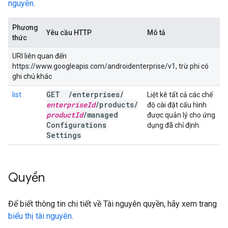
nguyên
.
Phương
Yêu cầu HTTP
Mô tả
thức
URI liên quan đến
https://www.googleapis.com/androidenterprise/v1, trừ phi có
ghi chú khác
GET
/
enterprises
/
list
Liệt kê tất cả các chế
enterprise
Id
/
products
/
độ cài đặt cấu hình
product
Id
/
managed
được quản lý cho ứng
Configurations
dụng đã chỉ định.
Settings
Quyền
Để biết thông tin chi tiết về Tài nguyên quyền, hãy xem trang
biểu thị tài nguyên
.