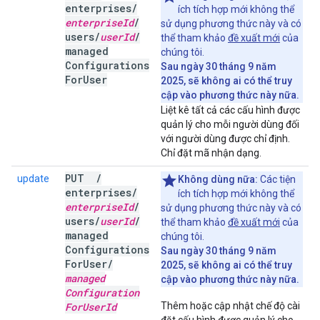
enterprises
/
ích tích hợp mới không thể
enterprise
Id
/
sử dụng phương thức này và có
users
/
user
Id
/
thể tham khảo
đề xuất mới
của
managed
chúng tôi.
Configurations
Sau ngày 30 tháng 9 năm
For
User
2025, sẽ không ai có thể truy
cập vào phương thức này nữa.
Liệt kê tất cả các cấu hình được
quản lý cho mỗi người dùng đối
với người dùng được chỉ định.
Chỉ đặt mã nhận dạng.
PUT
/
update
Không dùng nữa:
Các tiện
enterprises
/
ích tích hợp mới không thể
enterprise
Id
/
sử dụng phương thức này và có
users
/
user
Id
/
thể tham khảo
đề xuất mới
của
managed
chúng tôi.
Configurations
Sau ngày 30 tháng 9 năm
For
User
/
2025, sẽ không ai có thể truy
managed
cập vào phương thức này nữa.
Configuration
For
User
Id
Thêm hoặc cập nhật chế độ cài