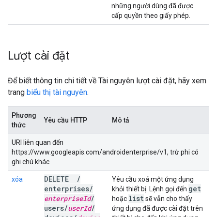
những người dùng đã được
cấp quyền theo giấy phép.
Lượt cài đặt
Để biết thông tin chi tiết về Tài nguyên lượt cài đặt, hãy xem
trang
biểu thị tài nguyên
.
Phương
Yêu cầu HTTP
Mô tả
thức
URI liên quan đến
https://www.googleapis.com/androidenterprise/v1, trừ phi có
ghi chú khác
DELETE
/
xóa
Yêu cầu xoá một ứng dụng
enterprises
/
get
khỏi thiết bị. Lệnh gọi đến
enterprise
Id
/
list
hoặc
sẽ vẫn cho thấy
users
/
user
Id
/
ứng dụng đã được cài đặt trên