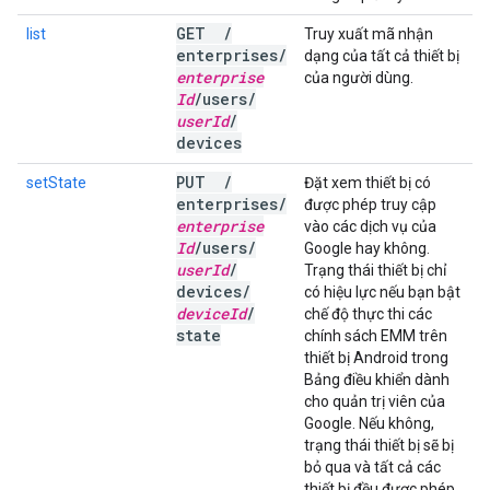
GET
/
list
Truy xuất mã nhận
enterprises
/
dạng của tất cả thiết bị
enterprise
của người dùng.
Id
/
users
/
user
Id
/
devices
PUT
/
setState
Đặt xem thiết bị có
enterprises
/
được phép truy cập
enterprise
vào các dịch vụ của
Id
/
users
/
Google hay không.
user
Id
/
Trạng thái thiết bị chỉ
devices
/
có hiệu lực nếu bạn bật
device
Id
/
chế độ thực thi các
state
chính sách EMM trên
thiết bị Android trong
Bảng điều khiển dành
cho quản trị viên của
Google. Nếu không,
trạng thái thiết bị sẽ bị
bỏ qua và tất cả các
thiết bị đều được phép