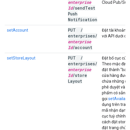
enterprise
Cloud Pub/Sub 
Id
/
send
Test
Push
Notification
PUT
/
setAccount
Đặt tài khoản s
enterprises
/
với API dưới dạ
enterprise
Id
/
account
PUT
/
setStoreLayout
Đặt bố cục cửa
enterprises
/
Theo mặc định
enterprise
đặt thành "basi
Id
/
store
cửa hàng được b
Layout
chứa những ứng
phê duyệt và đ
phẩm có sẵn ch
gọi
setAvailabl
dụng trên trang
mã nhận dạng 
cục tuỳ chỉnh 
cách đặt store
đặt trang chủ),