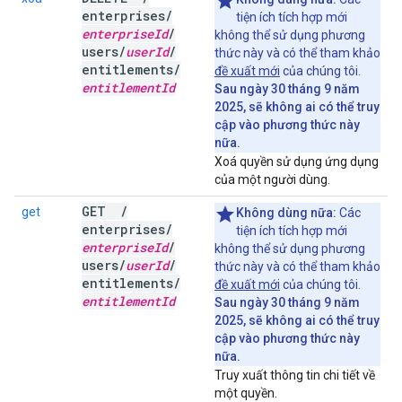
enterprises
/
tiện ích tích hợp mới
enterprise
Id
/
không thể sử dụng phương
users
/
user
Id
/
thức này và có thể tham khảo
entitlements
/
đề xuất mới
của chúng tôi.
entitlement
Id
Sau ngày 30 tháng 9 năm
2025, sẽ không ai có thể truy
cập vào phương thức này
nữa.
Xoá quyền sử dụng ứng dụng
của một người dùng.
GET
/
get
Không dùng nữa:
Các
enterprises
/
tiện ích tích hợp mới
enterprise
Id
/
không thể sử dụng phương
users
/
user
Id
/
thức này và có thể tham khảo
entitlements
/
đề xuất mới
của chúng tôi.
entitlement
Id
Sau ngày 30 tháng 9 năm
2025, sẽ không ai có thể truy
cập vào phương thức này
nữa.
Truy xuất thông tin chi tiết về
một quyền.