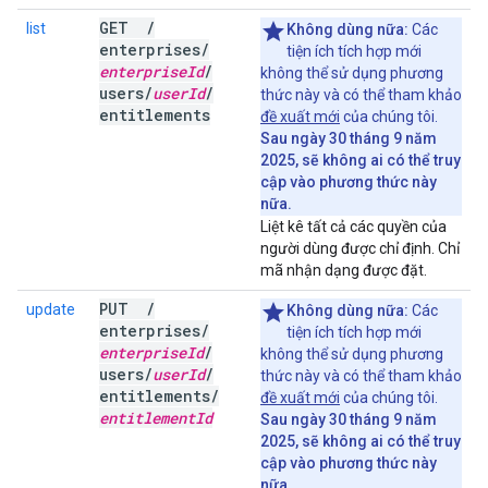
GET
/
list
Không dùng nữa:
Các
enterprises
/
tiện ích tích hợp mới
enterprise
Id
/
không thể sử dụng phương
users
/
user
Id
/
thức này và có thể tham khảo
entitlements
đề xuất mới
của chúng tôi.
Sau ngày 30 tháng 9 năm
2025, sẽ không ai có thể truy
cập vào phương thức này
nữa.
Liệt kê tất cả các quyền của
người dùng được chỉ định. Chỉ
mã nhận dạng được đặt.
PUT
/
update
Không dùng nữa:
Các
enterprises
/
tiện ích tích hợp mới
enterprise
Id
/
không thể sử dụng phương
users
/
user
Id
/
thức này và có thể tham khảo
entitlements
/
đề xuất mới
của chúng tôi.
entitlement
Id
Sau ngày 30 tháng 9 năm
2025, sẽ không ai có thể truy
cập vào phương thức này
nữa.