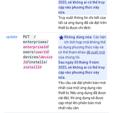
2025, sẽ không ai có thể truy
cập vào phương thức này
nữa.
Truy xuất thông tin chi tiết của
tất cả ứng dụng đã cài đặt trên
thiết bị được chỉ định.
PUT
/
update
Không dùng nữa:
Các tiện
enterprises
/
ích tích hợp mới không thể
enterprise
Id
/
sử dụng phương thức này và
users
/
user
Id
/
có thể tham khảo
đề xuất mới
devices
/
device
của chúng tôi.
Id
/
installs
/
Sau ngày 30 tháng 9 năm
install
Id
2025, sẽ không ai có thể truy
cập vào phương thức này
nữa.
Yêu cầu cài đặt phiên bản mới
nhất của một ứng dụng vào
thiết bị. Nếu ứng dụng đã được
cài đặt, thì ứng dụng sẽ được
cập nhật lên phiên bản mới
nhất nếu cần.