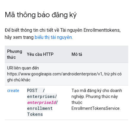
Mã thông báo đăng ký
Để biết thông tin chi tiết về Tài nguyên Enrollmenttokens,
hãy xem trang
biểu thị tài nguyên
.
Phương
Yêu cầu HTTP
Mô tả
thức
URI liên quan đến
https://www.googleapis.com/androidenterprise/v1, trừ phi có
ghi chú khác
POST
/
create
Tạo mã đăng ký cho doanh
enterprises
/
nghiệp. Phương thức này
enterprise
Id
/
thuộc
enrollment
EnrollmentTokensService.
Tokens