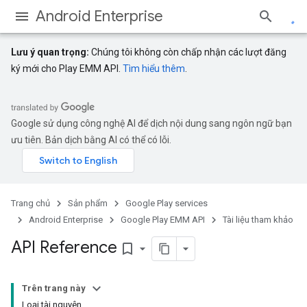
Android Enterprise
Lưu ý quan trọng:
Chúng tôi không còn chấp nhận các lượt đăng
ký mới cho Play EMM API.
Tìm hiểu thêm
.
Google sử dụng công nghệ AI để dịch nội dung sang ngôn ngữ bạn
ưu tiên. Bản dịch bằng AI có thể có lỗi.
Trang chủ
Sản phẩm
Google Play services
Android Enterprise
Google Play EMM API
Tài liệu tham khảo
API Reference
bookmark_border
Trên trang này
Loại tài nguyên