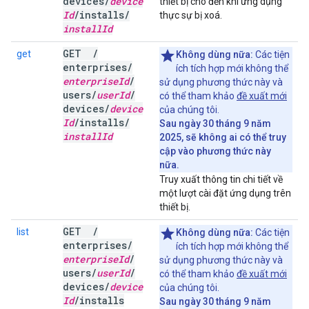
devices
/
device
thiết bị cho đến khi ứng dụng
Id
/
installs
/
thực sự bị xoá.
install
Id
GET
/
get
Không dùng nữa:
Các tiện
enterprises
/
ích tích hợp mới không thể
enterprise
Id
/
sử dụng phương thức này và
users
/
user
Id
/
có thể tham khảo
đề xuất mới
devices
/
device
của chúng tôi.
Id
/
installs
/
Sau ngày 30 tháng 9 năm
install
Id
2025, sẽ không ai có thể truy
cập vào phương thức này
nữa.
Truy xuất thông tin chi tiết về
một lượt cài đặt ứng dụng trên
thiết bị.
GET
/
list
Không dùng nữa:
Các tiện
enterprises
/
ích tích hợp mới không thể
enterprise
Id
/
sử dụng phương thức này và
users
/
user
Id
/
có thể tham khảo
đề xuất mới
devices
/
device
của chúng tôi.
Id
/
installs
Sau ngày 30 tháng 9 năm