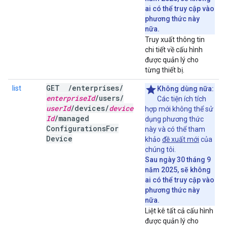
ai có thể truy cập vào
phương thức này
nữa.
Truy xuất thông tin
chi tiết về cấu hình
được quản lý cho
từng thiết bị.
GET
/
enterprises
/
list
Không dùng nữa:
enterprise
Id
/
users
/
Các tiện ích tích
user
Id
/
devices
/
device
hợp mới không thể sử
Id
/
managed
dụng phương thức
Configurations
For
này và có thể tham
Device
khảo
đề xuất mới
của
chúng tôi.
Sau ngày 30 tháng 9
năm 2025, sẽ không
ai có thể truy cập vào
phương thức này
nữa.
Liệt kê tất cả cấu hình
được quản lý cho