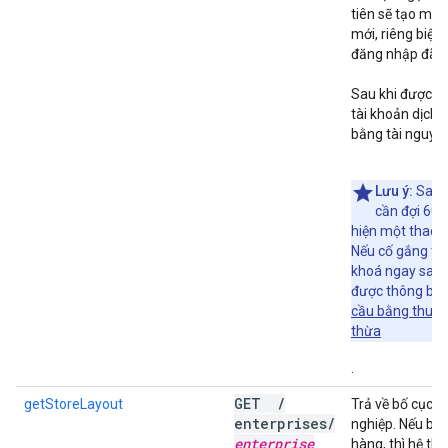
tiên sẽ tạo một
mới, riêng biệt 
đăng nhập đã t
Sau khi được li
tài khoản dịch 
bằng tài nguyê
Lưu ý:
Sau k
cần đợi 60 g
hiện một thao 
Nếu cố gắng th
khoá ngay sau 
được thông báo 
cầu bằng thuật 
thừa
.
GET
/
getStoreLayout
Trả về bố cục 
enterprises
/
nghiệp. Nếu bạ
enterprise
hàng, thì hệ thố