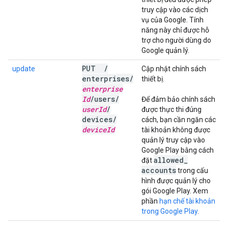
truy cập vào các dịch
vụ của Google. Tính
năng này chỉ được hỗ
trợ cho người dùng do
Google quản lý.
PUT
/
update
Cập nhật chính sách
enterprises
/
thiết bị.
enterprise
Id
/
users
/
Để đảm bảo chính sách
user
Id
/
được thực thi đúng
devices
/
cách, bạn cần ngăn các
device
Id
tài khoản không được
quản lý truy cập vào
Google Play bằng cách
allowed
_
đặt
accounts
trong cấu
hình được quản lý cho
gói Google Play. Xem
phần
hạn chế tài khoản
trong Google Play
.