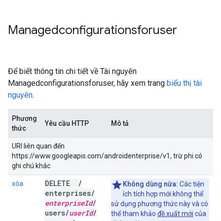
Managedconfigurationsforuser
Để biết thông tin chi tiết về Tài nguyên
Managedconfigurationsforuser, hãy xem trang
biểu thị tài
nguyên
.
Phương
Yêu cầu HTTP
Mô tả
thức
URI liên quan đến
https://www.googleapis.com/androidenterprise/v1, trừ phi có
ghi chú khác
DELETE
/
xóa
Không dùng nữa:
Các tiện
enterprises
/
ích tích hợp mới không thể
enterprise
Id
/
sử dụng phương thức này và có
users
/
user
Id
/
thể tham khảo
đề xuất mới
của