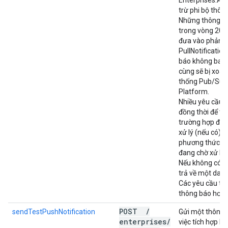
Enterprises.Ac
trừ phi bộ thôn
Những thông b
trong vòng 20 g
đưa vào phản h
PullNotificatio
báo không bao 
cùng sẽ bị xoá 
thống Pub/Sub
Platform.
Nhiều yêu cầu c
đồng thời để tr
trường hợp đó,
xử lý (nếu có) 
phương thức gọ
đang chờ xử lý)
Nếu không có t
trả về một danh
Các yêu cầu tiế
thông báo hơn s
POST
/
sendTestPushNotification
Gửi một thông 
enterprises
/
việc tích hợp E