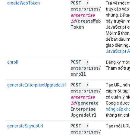
POST
/
createWebToken
Trả về một mã 
enterprises
/
truy cập vào gi
enterprise
nhúng. Để tạo g
Id
/
create
Web
hãy truyền mã 
Token
JavaScript của
Mỗi mã thông b
để bắt đầu một
giao diện ngườ
JavaScript API
POST
/
enroll
Đăng ký một do
enterprises
/
Tham số truy v
enroll
POST
/
generateEnterpriseUpgradeUrl
Tạo URL nâng c
enterprises
/
cấp một tập hợ
enterprise
có quản lý hiệ
Id
/
generate
Google được qu
Enterprise
nâng cấp cho d
Upgrade
Url
thông tin chi tiế
POST
/
generateSignupUrl
Tạo một URL đă
enterprises
/