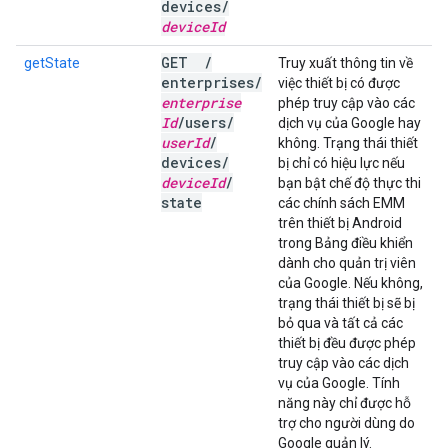
devices
/
device
Id
GET
/
getState
Truy xuất thông tin về
enterprises
/
việc thiết bị có được
enterprise
phép truy cập vào các
Id
/
users
/
dịch vụ của Google hay
user
Id
/
không. Trạng thái thiết
devices
/
bị chỉ có hiệu lực nếu
device
Id
/
bạn bật chế độ thực thi
state
các chính sách EMM
trên thiết bị Android
trong Bảng điều khiển
dành cho quản trị viên
của Google. Nếu không,
trạng thái thiết bị sẽ bị
bỏ qua và tất cả các
thiết bị đều được phép
truy cập vào các dịch
vụ của Google. Tính
năng này chỉ được hỗ
trợ cho người dùng do
Google quản lý.