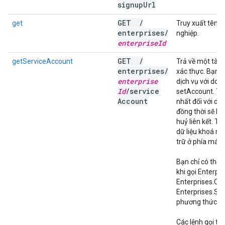
signup
Url
GET
/
get
Truy xuất tên 
enterprises
/
nghiệp.
enterprise
Id
GET
/
getServiceAccount
Trả về một tài 
enterprises
/
xác thực. Bạn có
enterprise
dịch vụ với doa
Id
/
service
setAccount. Tài
Account
nhất đối với d
đồng thời sẽ bị
huỷ liên kết. T
dữ liệu khoá ri
trữ ở phía máy 
Bạn chỉ có thể 
khi gọi Enterpri
Enterprises.Co
Enterprises.Se
phương thức này
Các lệnh gọi ti