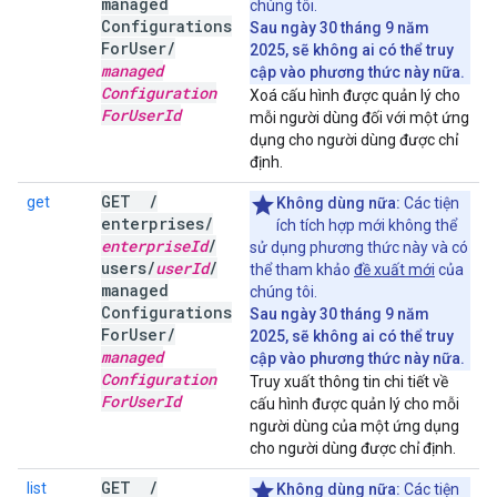
managed
chúng tôi.
Configurations
Sau ngày 30 tháng 9 năm
For
User
/
2025, sẽ không ai có thể truy
managed
cập vào phương thức này nữa.
Configuration
Xoá cấu hình được quản lý cho
For
User
Id
mỗi người dùng đối với một ứng
dụng cho người dùng được chỉ
định.
GET
/
get
Không dùng nữa:
Các tiện
enterprises
/
ích tích hợp mới không thể
enterprise
Id
/
sử dụng phương thức này và có
users
/
user
Id
/
thể tham khảo
đề xuất mới
của
managed
chúng tôi.
Configurations
Sau ngày 30 tháng 9 năm
For
User
/
2025, sẽ không ai có thể truy
managed
cập vào phương thức này nữa.
Configuration
Truy xuất thông tin chi tiết về
For
User
Id
cấu hình được quản lý cho mỗi
người dùng của một ứng dụng
cho người dùng được chỉ định.
GET
/
list
Không dùng nữa:
Các tiện