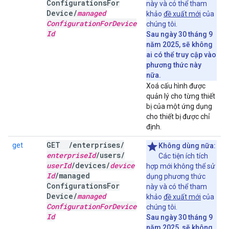
Configurations
For
này và có thể tham
Device
/
managed
khảo
đề xuất mới
của
Configuration
For
Device
chúng tôi.
Id
Sau ngày 30 tháng 9
năm 2025, sẽ không
ai có thể truy cập vào
phương thức này
nữa.
Xoá cấu hình được
quản lý cho từng thiết
bị của một ứng dụng
cho thiết bị được chỉ
định.
GET
/
enterprises
/
get
Không dùng nữa:
enterprise
Id
/
users
/
Các tiện ích tích
user
Id
/
devices
/
device
hợp mới không thể sử
Id
/
managed
dụng phương thức
Configurations
For
này và có thể tham
Device
/
managed
khảo
đề xuất mới
của
Configuration
For
Device
chúng tôi.
Id
Sau ngày 30 tháng 9
năm 2025, sẽ không