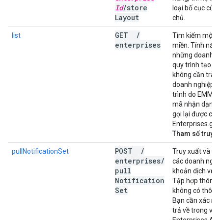
Id
/
store
loại bố cục cửa
Layout
chủ.
GET
/
list
Tìm kiếm một d
enterprises
miền. Tính năng
những doanh ng
quy trình tạo d
không cần tra 
doanh nghiệp đ
trình do EMM kh
mã nhận dạng d
gọi lại được chỉ
Enterprises.ge
Tham số truy v
POST
/
pullNotificationSet
Truy xuất và tr
enterprises
/
các doanh nghiệ
pull
khoản dịch vụ đ
Notification
Tập hợp thông 
Set
không có thông
Bạn cần xác nh
trả về trong vò