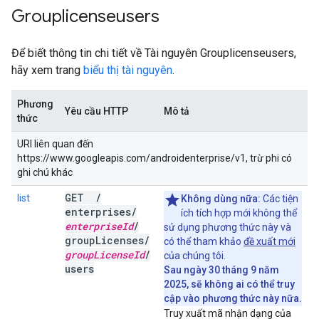
Grouplicenseusers
Để biết thông tin chi tiết về Tài nguyên Grouplicenseusers,
hãy xem trang
biểu thị tài nguyên
.
Phương
Yêu cầu HTTP
Mô tả
thức
URI liên quan đến
https://www.googleapis.com/androidenterprise/v1, trừ phi có
ghi chú khác
GET
/
list
Không dùng nữa:
Các tiện
enterprises
/
ích tích hợp mới không thể
enterprise
Id
/
sử dụng phương thức này và
group
Licenses
/
có thể tham khảo
đề xuất mới
group
License
Id
/
của chúng tôi.
users
Sau ngày 30 tháng 9 năm
2025, sẽ không ai có thể truy
cập vào phương thức này nữa.
Truy xuất mã nhận dạng của