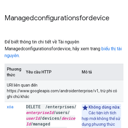
Managedconfigurationsfordevice
Để biết thông tin chi tiết về Tài nguyên
Managedconfigurationsfordevice, hãy xem trang
biểu thị tài
nguyên
.
Phương
Yêu cầu HTTP
Mô tả
thức
URI liên quan đến
https://www.googleapis.com/androidenterprise/v1, trừ phi có
ghi chú khác
DELETE
/
enterprises
/
xóa
Không dùng nữa:
enterprise
Id
/
users
/
Các tiện ích tích
user
Id
/
devices
/
device
hợp mới không thể sử
Id
/
managed
dụng phương thức