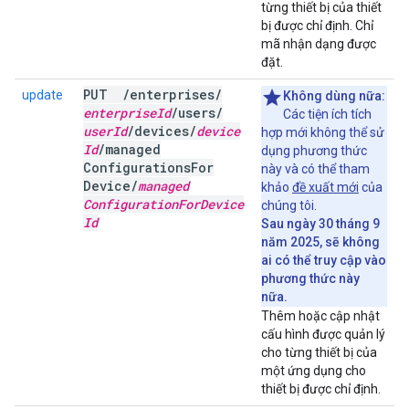
từng thiết bị của thiết
bị được chỉ định. Chỉ
mã nhận dạng được
đặt.
PUT
/
enterprises
/
update
Không dùng nữa:
enterprise
Id
/
users
/
Các tiện ích tích
user
Id
/
devices
/
device
hợp mới không thể sử
Id
/
managed
dụng phương thức
Configurations
For
này và có thể tham
Device
/
managed
khảo
đề xuất mới
của
Configuration
For
Device
chúng tôi.
Id
Sau ngày 30 tháng 9
năm 2025, sẽ không
ai có thể truy cập vào
phương thức này
nữa.
Thêm hoặc cập nhật
cấu hình được quản lý
cho từng thiết bị của
một ứng dụng cho
thiết bị được chỉ định.