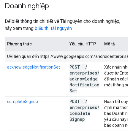
Doanh nghiệp
Để biết thông tin chi tiết về Tài nguyên cho doanh nghiệp,
hãy xem trang
biểu thị tài nguyên
.
Phương thức
Yêu cầu HTTP
Mô tả
URI liên quan đến https://www.googleapis.com/androidenterprise/v1,
POST
/
acknowledgeNotificationSet
Xác nhận nhữn
enterprises
/
được từ Enterpr
acknowledge
để ngăn các lện
Notification
một thông báo.
Set
POST
/
completeSignup
Hoàn tất quy tr
enterprises
/
định mã thông 
complete
báo Doanh nghi
Signup
yêu cầu này nh
báo doanh nghi