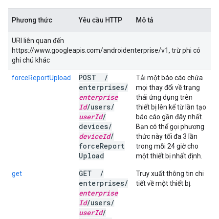
Phương thức
Yêu cầu HTTP
Mô tả
URI liên quan đến
https://www.googleapis.com/androidenterprise/v1, trừ phi có
ghi chú khác
POST
/
forceReportUpload
Tải một báo cáo chứa
enterprises
/
mọi thay đổi về trạng
enterprise
thái ứng dụng trên
Id
/
users
/
thiết bị lên kể từ lần tạo
user
Id
/
báo cáo gần đây nhất.
devices
/
Bạn có thể gọi phương
device
Id
/
thức này tối đa 3 lần
force
Report
trong mỗi 24 giờ cho
Upload
một thiết bị nhất định.
GET
/
get
Truy xuất thông tin chi
enterprises
/
tiết về một thiết bị.
enterprise
Id
/
users
/
user
Id
/