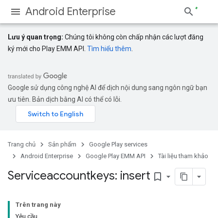
Android Enterprise
Lưu ý quan trọng:
Chúng tôi không còn chấp nhận các lượt đăng
ký mới cho Play EMM API.
Tìm hiểu thêm
.
Google sử dụng công nghệ AI để dịch nội dung sang ngôn ngữ bạn
ưu tiên. Bản dịch bằng AI có thể có lỗi.
Trang chủ
Sản phẩm
Google Play services
Android Enterprise
Google Play EMM API
Tài liệu tham khảo
Serviceaccountkeys: insert
bookmark_border
Trên trang này
Yêu cầu