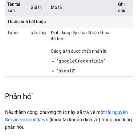
Tên tài
Ghi
Giá trị
Mô tả
sản
chú
Thuộc tính bắt buộc
type
string
Định dạng tệp của dữ liệu khoá
đã tạo.
Các giá trị được chấp nhận là:
googleCredentials
"
"
pkcs12
"
"
Phản hồi
Nếu thành công, phương thức này sẽ trả về một
tài nguyên
Serviceaccountkeys
(khoá tài khoản dịch vụ) trong nội dung
phản hồi.