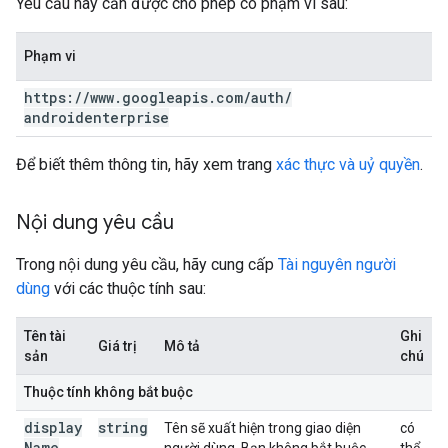
Yêu cầu này cần được cho phép có phạm vi sau:
Phạm vi
https:
/
/
www
.
googleapis
.
com
/
auth
/
androidenterprise
Để biết thêm thông tin, hãy xem trang
xác thực và uỷ quyền
.
Nội dung yêu cầu
Trong nội dung yêu cầu, hãy cung cấp
Tài nguyên người
dùng
với các thuộc tính sau:
Tên tài
Ghi
Giá trị
Mô tả
sản
chú
Thuộc tính không bắt buộc
display
string
Tên sẽ xuất hiện trong giao diện
có
Name