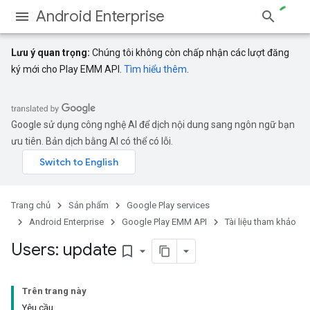
Android Enterprise
Lưu ý quan trọng:
Chúng tôi không còn chấp nhận các lượt đăng
ký mới cho Play EMM API.
Tìm hiểu thêm
.
Google sử dụng công nghệ AI để dịch nội dung sang ngôn ngữ bạn
ưu tiên. Bản dịch bằng AI có thể có lỗi.
Trang chủ
Sản phẩm
Google Play services
Android Enterprise
Google Play EMM API
Tài liệu tham khảo
Users: update
bookmark_border
Trên trang này
Yêu cầu