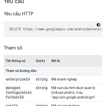
Yêu cầu
Yêu cầu HTTP
DELETE https://www.googleapis.com/androidenterpris
Tham số
Tên thông số
Giá trị
Mô tả
Tham số đường dẫn
enterprise
Id
string
Mã doanh nghiệp.
managed
string
Mã của cấu hình được quản lý
Configuration
(mã sản phẩm), ví dụ:
For
User
Id
"app:com.google.android.gm".
user
Id
string
Mã của người dùng.