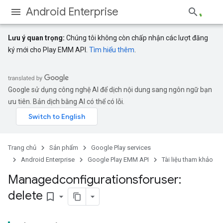
Android Enterprise
Lưu ý quan trọng:
Chúng tôi không còn chấp nhận các lượt đăng
ký mới cho Play EMM API.
Tìm hiểu thêm
.
Google sử dụng công nghệ AI để dịch nội dung sang ngôn ngữ bạn
ưu tiên. Bản dịch bằng AI có thể có lỗi.
Trang chủ
Sản phẩm
Google Play services
Android Enterprise
Google Play EMM API
Tài liệu tham khảo
Managedconfigurationsforuser:
delete
bookmark_border