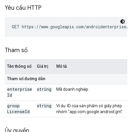
Yêu cầu HTTP
GET https://www.googleapis.com/androidenterprise/v
Tham số
Tên thông số
Giá trị
Mô tả
Tham số đường dẫn
enterprise
string
Mã doanh nghiệp.
Id
group
string
Ví dụ: ID của sản phẩm có giấy phép
License
Id
nhóm "app:com.google.android.gm".
Ủy quyền