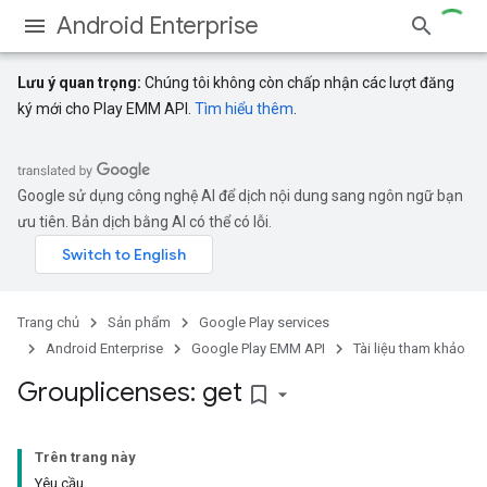
Android Enterprise
Lưu ý quan trọng:
Chúng tôi không còn chấp nhận các lượt đăng
ký mới cho Play EMM API.
Tìm hiểu thêm
.
Google sử dụng công nghệ AI để dịch nội dung sang ngôn ngữ bạn
ưu tiên. Bản dịch bằng AI có thể có lỗi.
Trang chủ
Sản phẩm
Google Play services
Android Enterprise
Google Play EMM API
Tài liệu tham khảo
Grouplicenses: get
bookmark_border
Trên trang này
Yêu cầu