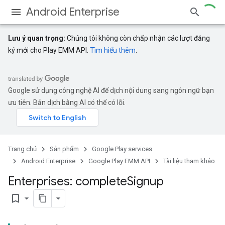
Android Enterprise
Lưu ý quan trọng:
Chúng tôi không còn chấp nhận các lượt đăng
ký mới cho Play EMM API.
Tìm hiểu thêm
.
Google sử dụng công nghệ AI để dịch nội dung sang ngôn ngữ bạn
ưu tiên. Bản dịch bằng AI có thể có lỗi.
Trang chủ
Sản phẩm
Google Play services
Android Enterprise
Google Play EMM API
Tài liệu tham khảo
Enterprises: complete
Signup
bookmark_border