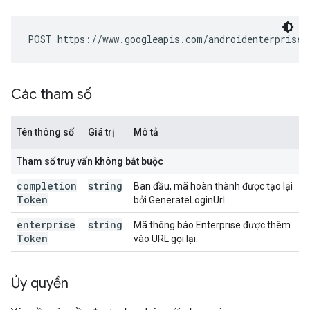
POST https://www.googleapis.com/androidenterprise/
Các tham số
Tên thông số
Giá trị
Mô tả
Tham số truy vấn không bắt buộc
completion
string
Ban đầu, mã hoàn thành được tạo lại
Token
bởi GenerateLoginUrl.
enterprise
string
Mã thông báo Enterprise được thêm
Token
vào URL gọi lại.
Ủy quyền