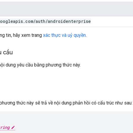
oogleapis
.
com
/
auth
/
androidenterprise
ng tin, hãy xem trang
xác thực và uỷ quyền
.
u cầu
ội dung yêu cầu bằng phương thức này.
phương thức này sẽ trả về nội dung phản hồi có cấu trúc như sau:
ring