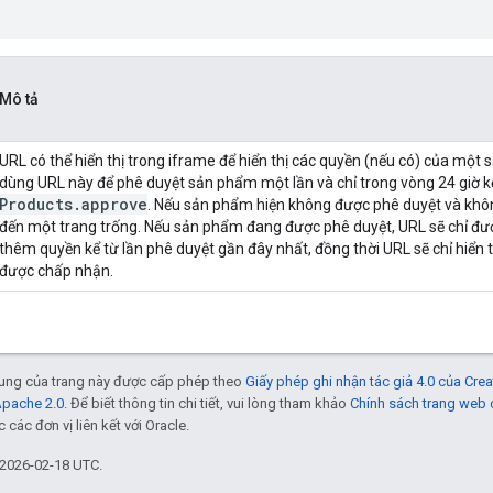
Mô tả
URL có thể hiển thị trong iframe để hiển thị các quyền (nếu có) của một 
dùng URL này để phê duyệt sản phẩm một lần và chỉ trong vòng 24 giờ kể
Products
.
approve
. Nếu sản phẩm hiện không được phê duyệt và khôn
đến một trang trống. Nếu sản phẩm đang được phê duyệt, URL sẽ chỉ đ
thêm quyền kể từ lần phê duyệt gần đây nhất, đồng thời URL sẽ chỉ hiển
được chấp nhận.
 dung của trang này được cấp phép theo
Giấy phép ghi nhận tác giả 4.0 của Cr
Apache 2.0
. Để biết thông tin chi tiết, vui lòng tham khảo
Chính sách trang web
các đơn vị liên kết với Oracle.
 2026-02-18 UTC.