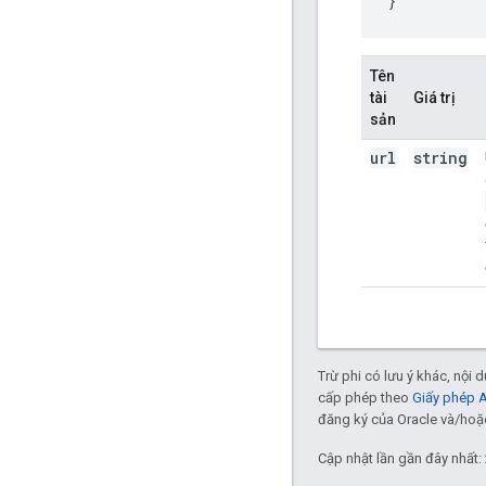
}
Tên
tài
Giá trị
sản
url
string
Trừ phi có lưu ý khác, nội
cấp phép theo
Giấy phép 
đăng ký của Oracle và/hoặc 
Cập nhật lần gần đây nhất: