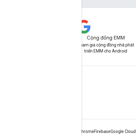
Cộng đồng EMM
Tham gia cộng đồng nhà phát
triển EMM cho Android
Thông tin về Android Enterprise
Dành cho khách hàng doanh nghiệp
Dành cho nhà phát triển ứng dụng
Dành cho OEM
Android
Chrome
Firebase
Google Cloud