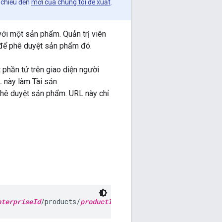
 chiếu đến
mới của chúng tôi đề xuất
.
với một sản phẩm. Quản trị viên
 để phê duyệt sản phẩm đó.
 phần tử trên giao diện người
L này làm Tài sản
hê duyệt sản phẩm. URL này chỉ
nterpriseId
/products/
productId
/generateApprovalUrl