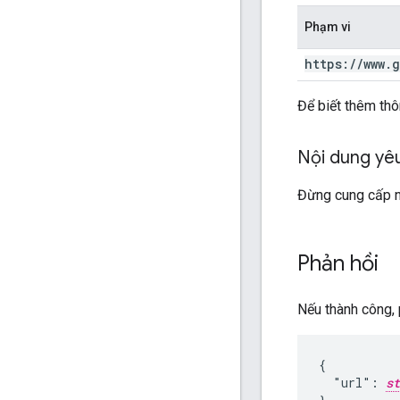
Phạm vi
https:
/
/
www
.
g
Để biết thêm thô
Nội dung yê
Đừng cung cấp n
Phản hồi
Nếu thành công, 
{

  "url": 
st