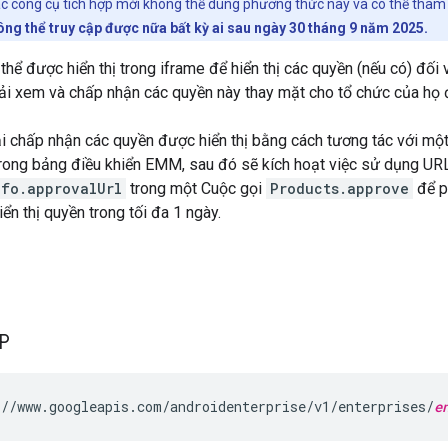
c công cụ tích hợp mới không thể dùng phương thức này và có thể tham
ng thể truy cập được nữa bất kỳ ai sau ngày 30 tháng 9 năm 2025.
hể được hiển thị trong iframe để hiển thị các quyền (nếu có) đối 
ải xem và chấp nhận các quyền này thay mặt cho tổ chức của họ
ải chấp nhận các quyền được hiển thị bằng cách tương tác với một
trong bảng điều khiển EMM, sau đó sẽ kích hoạt việc sử dụng UR
nfo.approvalUrl
trong một Cuộc gọi
Products.approve
để p
ển thị quyền trong tối đa 1 ngày.
TP
//www.googleapis.com/androidenterprise/v1/enterprises/
e