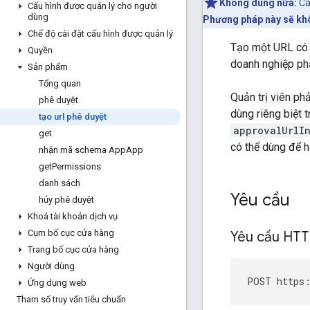
Không dùng nữa:
Cá
Cấu hình được quản lý cho người
dùng
Phương pháp này sẽ khô
Chế độ cài đặt cấu hình được quản lý
Tạo một URL có t
Quyền
doanh nghiệp ph
Sản phẩm
Tổng quan
Quản trị viên ph
phê duyệt
dùng riêng biệt 
tạo url phê duyệt
approvalUrlI
get
có thể dùng để hi
nhận mã schema App
App
get
Permissions
danh sách
Yêu cầu
hủy phê duyệt
Khoá tài khoản dịch vụ
Cụm bố cục cửa hàng
Yêu cầu HT
Trang bố cục cửa hàng
Người dùng
POST https:
Ứng dụng web
Tham số truy vấn tiêu chuẩn