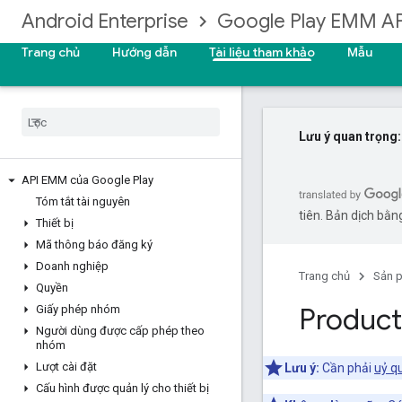
Android Enterprise
Google Play EMM AP
Trang chủ
Hướng dẫn
Tài liệu tham khảo
Mẫu
Lưu ý quan trọng:
API EMM của Google Play
Tóm tắt tài nguyên
tiên. Bản dịch bằng
Thiết bị
Mã thông báo đăng ký
Doanh nghiệp
Trang chủ
Sản 
Quyền
Product
Giấy phép nhóm
Người dùng được cấp phép theo
nhóm
Lượt cài đặt
Lưu ý:
Cần phải
uỷ q
Cấu hình được quản lý cho thiết bị