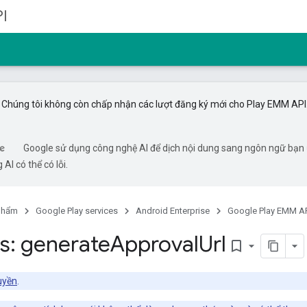
I
Chúng tôi không còn chấp nhận các lượt đăng ký mới cho Play EMM API
Google sử dụng công nghệ AI để dịch nội dung sang ngôn ngữ bạn
 AI có thể có lỗi.
phẩm
Google Play services
Android Enterprise
Google Play EMM A
s: generate
Approval
Url
bookmark_border
uyền
.