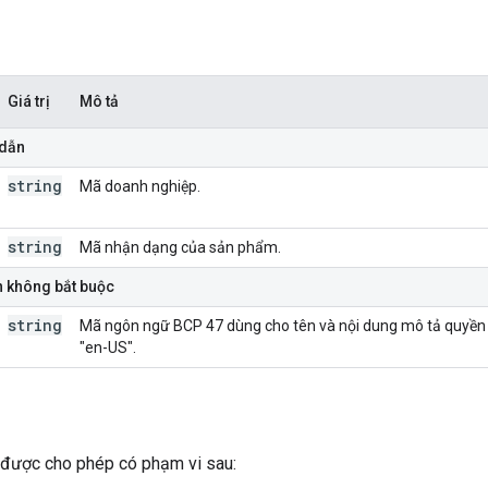
Giá trị
Mô tả
 dẫn
string
Mã doanh nghiệp.
string
Mã nhận dạng của sản phẩm.
n không bắt buộc
string
Mã ngôn ngữ BCP 47 dùng cho tên và nội dung mô tả quyền tr
"en-US".
 được cho phép có phạm vi sau: