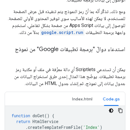
ومع ذلك، تذكَّر أنّه بما أنّ رمز النموذج يتم تنفيذه قبل عرض الصفحة
للمستخدم، لا يمكن لهذه الأساليب سوى توفير المحتوى الأولي للصفحة.
للوصول إلى بيانات Apps Script من صفحة بشكل تفاعلي، استخدِم
واجهة برمجة التطبيقات
google.script.run
بدلاً من ذلك.
استدعاء دوالّ "برمجة تطبيقات Google" من نموذج
يمكن أن تستدعي Scriptlets أي دالة معرَّفة في ملف أو مكتبة رمز
برمجة تطبيقات. يوضّح هذا المثال إحدى طرق استخراج البيانات من
جدول بيانات إلى نموذج، ثم إنشاء جدول HTML من البيانات.
Index.html
Code.gs
function
doGet
()
{
return
HtmlService
.
createTemplateFromFile
(
'Index'
)