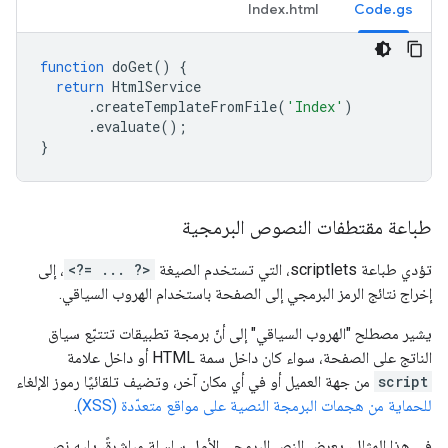
Index.html
Code.gs
function
doGet
()
{
return
HtmlService
.
createTemplateFromFile
(
'Index'
)
.
evaluate
();
}
طباعة مقتطفات النصوص البرمجية
تؤدي طباعة scriptlets، التي تستخدم الصيغة
<?= ... ?>
، إلى
إخراج نتائج الرمز البرمجي إلى الصفحة باستخدام الهروب السياقي.
يشير مصطلح "الهروب السياقي" إلى أنّ برمجة تطبيقات تتتبّع سياق
الناتج على الصفحة، سواء كان داخل سمة HTML أو داخل علامة
script
من جهة العميل أو في أي مكان آخر، وتضيف تلقائيًا رموز الإلغاء
للحماية من هجمات البرمجة النصية على مواقع متعدّدة (XSS)
.
في هذا المثال، يعرض النص البرمجي الأول سلسلة مباشرةً، يليه نص