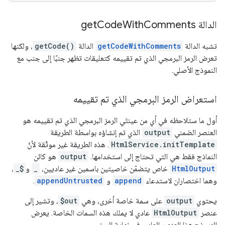
الدالة get
Comments
With
Code
تشبه الدالة
getCodeWithComments
الدالة
getCode()
، ولكنها
تعرض الرمز البرمجي الذي تم تقييمه كتعليقات تظهر جنبًا إلى جنب مع
النموذج الأصلي.
استعراض الرمز البرمجي الذي تم تقييمه
أول ما ستلاحظه في أي من عينتَي الرمز البرمجي الذي تم تقييمه هو
العنصر الضمني
output
الذي تم إنشاؤه بواسطة الطريقة
HtmlService.initTemplate
. هذه الطريقة غير موثّقة لأنّ
النماذج فقط هي التي تحتاج إلى استخدامها. ‫
output
هو كائن
HtmlOutput
خاص يتضمّن خاصيتين باسمين غير عاديين،
_
و
_$
،
وهما اختصاران لاستدعاء
append
و
appendUntrusted
.
يحتوي
output
على سمة خاصة أخرى، وهي
$out
، وتشير إلى
عنصر
HtmlOutput
عادي لا يملك هذه السمات الخاصة. يعرض
النموذج هذا العنصر العادي في نهاية الرمز.