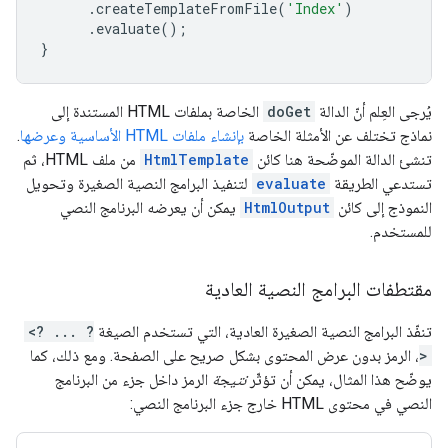
.
createTemplateFromFile
(
'Index'
)
.
evaluate
();
}
يُرجى العِلم أنّ الدالة
doGet
الخاصة بملفات HTML المستندة إلى
نماذج تختلف عن الأمثلة الخاصة
بإنشاء ملفات HTML الأساسية وعرضها
.
تنشئ الدالة الموضّحة هنا كائن
HtmlTemplate
من ملف HTML، ثم
تستدعي الطريقة
evaluate
لتنفيذ البرامج النصية الصغيرة وتحويل
النموذج إلى كائن
HtmlOutput
يمكن أن يعرضه البرنامج النصي
للمستخدم.
مقتطفات البرامج النصية العادية
تنفّذ البرامج النصية الصغيرة العادية، التي تستخدم الصيغة
<? ... ?
>
، الرمز بدون عرض المحتوى بشكل صريح على الصفحة. ومع ذلك، كما
يوضّح هذا المثال، يمكن أن تؤثّر
نتيجة
الرمز داخل جزء من البرنامج
النصي في محتوى HTML خارج جزء البرنامج النصي: