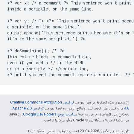
<? var x; // a comment ?> This sentence won't print 
inside a scriptlet on the same line.

<? var y; // ?> <?= "This sentence won't print becau
a scriptlet on the same line.";

output.append("This sentence prints because it's on t
it's in the same scriptlet.") ?>

<? doSomething(); /* ?>

This entire block is commented out,

even if you add a */ in the HTML

or in a <script> */ </script> tag,

<? until you end the comment inside a scriptlet. */ 
إنّ محتوى هذه الصفحة مرخّص بموجب
ترخيص Creative Commons Attribution
4.0‏
ما لم يُنصّ على خلاف ذلك، ونماذج الرموز مرخّصة بموجب
ترخيص Apache 2.0‏
.
للاطّلاع على التفاصيل، يُرجى مراجعة
سياسات موقع Google Developers‏
. إنّ Java
هي علامة تجارية مسجَّلة لشركة Oracle و/أو شركائها التابعين.
تاريخ التعديل الأخير: 2026-04-23 (حسب التوقيت العالمي المتفَّق عليه)