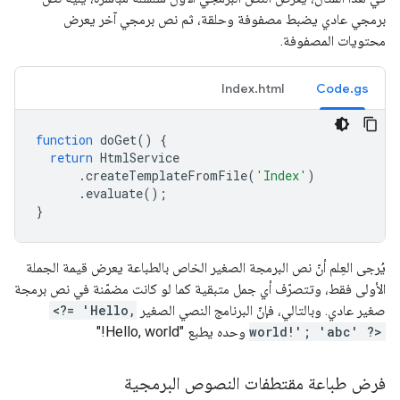
برمجي عادي يضبط مصفوفة وحلقة، ثم نص برمجي آخر يعرض
محتويات المصفوفة.
Index.html
Code.gs
function
doGet
()
{
return
HtmlService
.
createTemplateFromFile
(
'Index'
)
.
evaluate
();
}
يُرجى العِلم أنّ نص البرمجة الصغير الخاص بالطباعة يعرض قيمة الجملة
الأولى فقط، وتتصرّف أي جمل متبقية كما لو كانت مضمّنة في نص برمجة
صغير عادي. وبالتالي، فإنّ البرنامج النصي الصغير
<?= 'Hello,
world!'; 'abc' ?>
وحده يطبع "Hello, world!"
فرض طباعة مقتطفات النصوص البرمجية