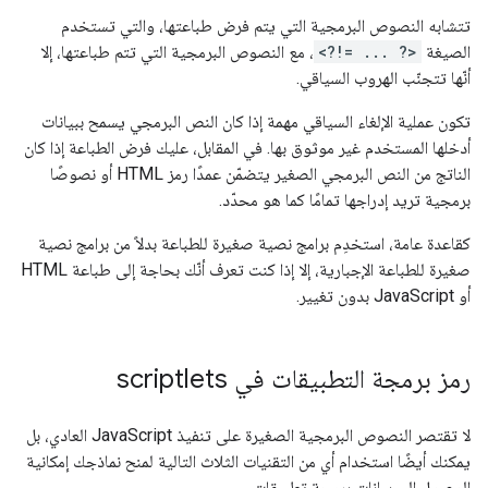
تتشابه النصوص البرمجية التي يتم فرض طباعتها، والتي تستخدم
الصيغة
<?!= ... ?>
، مع النصوص البرمجية التي تتم طباعتها، إلا
أنّها تتجنّب الهروب السياقي.
تكون عملية الإلغاء السياقي مهمة إذا كان النص البرمجي يسمح ببيانات
أدخلها المستخدم غير موثوق بها. في المقابل، عليك فرض الطباعة إذا كان
الناتج من النص البرمجي الصغير يتضمّن عمدًا رمز HTML أو نصوصًا
برمجية تريد إدراجها تمامًا كما هو محدّد.
كقاعدة عامة، استخدِم برامج نصية صغيرة للطباعة بدلاً من برامج نصية
صغيرة للطباعة الإجبارية، إلا إذا كنت تعرف أنّك بحاجة إلى طباعة HTML
أو JavaScript بدون تغيير.
رمز برمجة التطبيقات في scriptlets
لا تقتصر النصوص البرمجية الصغيرة على تنفيذ JavaScript العادي، بل
يمكنك أيضًا استخدام أي من التقنيات الثلاث التالية لمنح نماذجك إمكانية
الوصول إلى بيانات برمجة تطبيقات.