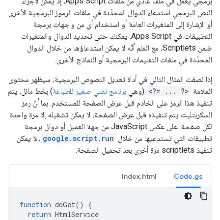
برمجي يعمل في ملف عادي من ملفات Apps Script، إذ يمكن لأجزاء
النص البرمجي استدعاء الدوال المحدّدة في ملفات الرموز البرمجية الأخرى
أو الإشارة إلى المتغيرات العامة أو استخدام أي من واجهات برمجة
التطبيقات في Apps Script. يمكنك حتى تحديد الدوال والمتغيرات
ضمن Scriptlets، مع العلم أنّه لا يمكن استدعاؤها من خلال الدوال
المحدّدة في ملفات التعليمات البرمجية أو النماذج الأخرى.
إذا لصقت المثال التالي في أداة تعديل النصوص البرمجية، سيظهر محتوى
العلامة
<?= ... ?>
(وهي
برنامج نصي صغير للطباعة
) بخط مائل. يتم
تنفيذ هذا الرمز على الخادم قبل عرض الصفحة للمستخدم. بما أنّ رمز
السكربتليت يتم تنفيذه قبل عرض الصفحة، لا يمكن تشغيله إلا مرة واحدة
لكل صفحة. على عكس JavaScript من جهة العميل أو دوال برمجة
تطبيقات التي تستدعيها من خلال
google.script.run
، لا يمكن
تنفيذ scriptlets مرة أخرى بعد تحميل الصفحة.
Index.html
Code.gs
function
doGet
()
{
return
HtmlService