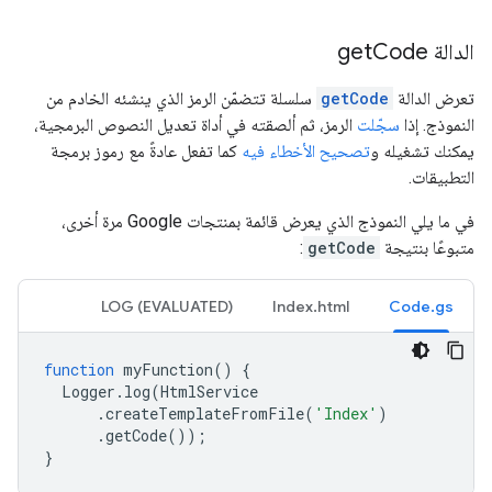
الدالة get
Code
تعرض الدالة
getCode
سلسلة تتضمّن الرمز الذي ينشئه الخادم من
النموذج. إذا
سجّلت
الرمز، ثم ألصقته في أداة تعديل النصوص البرمجية،
يمكنك تشغيله و
تصحيح الأخطاء فيه
كما تفعل عادةً مع رموز برمجة
التطبيقات.
في ما يلي النموذج الذي يعرض قائمة بمنتجات Google مرة أخرى،
متبوعًا بنتيجة
getCode
:
LOG (EVALUATED)
Index.html
Code.gs
function
myFunction
()
{
Logger
.
log
(
HtmlService
.
createTemplateFromFile
(
'Index'
)
.
getCode
());
}