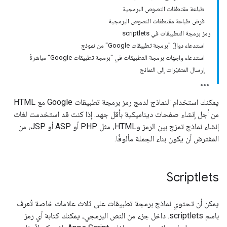
طباعة مقتطفات النصوص البرمجية
فرض طباعة مقتطفات النصوص البرمجية
رمز برمجة التطبيقات في scriptlets
استدعاء دوالّ "برمجة تطبيقات Google" من نموذج
استدعاء واجهات برمجة التطبيقات في "برمجة تطبيقات Google" مباشرةً
إرسال المتغيّرات إلى النماذج
يمكنك استخدام النماذج لدمج رمز برمجة تطبيقات Google مع HTML
من أجل إنشاء صفحات ديناميكية بأقل جهد. إذا كنت قد استخدمت لغات
إنشاء نماذج تمزج بين الرمز وHTML، مثل PHP أو ASP أو JSP، من
المفترض أن يكون بناء الجملة مألوفًا.
Scriptlets
يمكن أن تحتوي نماذج برمجة تطبيقات على ثلاث علامات خاصة تُعرف
باسم scriptlets. داخل جزء من النص البرمجي، يمكنك كتابة أي رمز