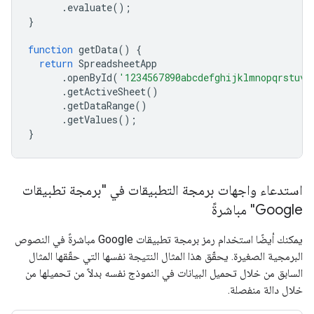
.
evaluate
();
}
function
getData
()
{
return
SpreadsheetApp
.
openById
(
'1234567890abcdefghijklmnopqrstuvw
.
getActiveSheet
()
.
getDataRange
()
.
getValues
();
}
استدعاء واجهات برمجة التطبيقات في "برمجة تطبيقات
Google" مباشرةً
يمكنك أيضًا استخدام رمز برمجة تطبيقات Google مباشرةً في النصوص
البرمجية الصغيرة. يحقّق هذا المثال النتيجة نفسها التي حقّقها المثال
السابق من خلال تحميل البيانات في النموذج نفسه بدلاً من تحميلها من
خلال دالة منفصلة.