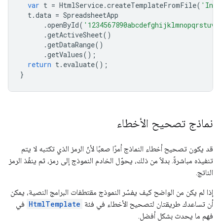
var
t
=
HtmlService
.
createTemplateFromFile
(
'Ind
t
.
data
=
SpreadsheetApp
.
openById
(
'1234567890abcdefghijklmnopqrstuvw
.
getActiveSheet
()
.
getDataRange
()
.
getValues
();
return
t
.
evaluate
();
}
نماذج تصحيح الأخطاء
قد يكون تصحيح أخطاء النماذج أمرًا صعبًا لأنّ الرمز الذي تكتبه لا يتم
تنفيذه مباشرةً. بدلاً من ذلك، يحوّل الخادم النموذج إلى رمز، ثم ينفّذ الرمز
الناتج.
إذا لم يكن من الواضح كيف يفسّر النموذج مقتطفات البرامج النصية، يمكن
أن تساعدك طريقتان لتصحيح الأخطاء في فئة
HtmlTemplate
في
فهم ما يحدث بشكل أفضل.