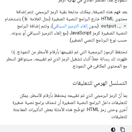
بعد فهم هذه الصيغة، يمكنك متابعة بقية الرمز البرمجي. تتم إضافة
محتوى HTML خارج البرامج النصية الصغيرة (مثل العلامة
b
) باستخدام
output._ =
(بدون
إلغاء الترميز السياقي
)، وتتم إضافة البرامج
النصية الصغيرة كرمز JavaScript (مع إلغاء الترميز السياقي أو بدونه،
حسب نوع البرنامج النصي الصغير).
تحتفظ الرموز البرمجية التي تم تقييمها بأرقام الأسطر من النموذج. إذا
ظهرت لك رسالة خطأ أثناء تشغيل الرمز الذي تم تقييمه، سيتوافق السطر
مع المحتوى المكافئ في النموذج.
التسلسل الهرمي للتعليقات
بما أنّ الرمز البرمجي الذي تم تقييمه يحتفظ بأرقام الأسطر، يمكن
للتعليقات داخل البرامج النصية الصغيرة أن تحذف برامج نصية صغيرة
أخرى وحتى رمز HTML. توضّح هذه الأمثلة بعض التأثيرات المفاجئة
للتعليقات: