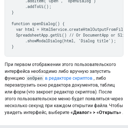
      .addItem('Open', 'openDialog')

      .addToUi();

}

function openDialog() {

  var html = HtmlService.createHtmlOutputFromFile(
  SpreadsheetApp.getUi() // Or DocumentApp or Slide
      .showModalDialog(html, 'Dialog title');

}
При первом отображении этого пользовательского
интерфейса необходимо либо вручную запустить
функцию
onOpen
в редакторе скриптов
, либо
перезагрузить окно редактора документов, таблиц
или форм (что закроет редактор скриптов). После
этого пользовательское меню будет появляться через
несколько секунд при каждом открытии файла. Чтобы
увидеть интерфейс, выберите
«Диалог» > «Открыть»
.