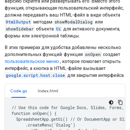
версию скрипта или развертывать его. Вместо этого
функция, открывающая пользовательский интерфейс,
должна передавать ваш HTML-файл в виде объекта
HtmlOutput
методам
showModalDialog
или
showSidebar
объекта
Ui
для активного документа,
формы или электронной таблицы.
В этих примерах для удобства добавлены несколько
дополнительных функций: функция
onOpen
создает
пользовательское меню
, которое помогает открыть
интерфейс, а кнопка в HTML-файле вызывает
google.script.host.close
для закрытия интерфейса.
Code.gs
Index.html
// Use this code for Google Docs, Slides, Forms, or
function onOpen() {

  SpreadsheetApp.getUi() // Or DocumentApp or Slide
      .createMenu('Dialog')
