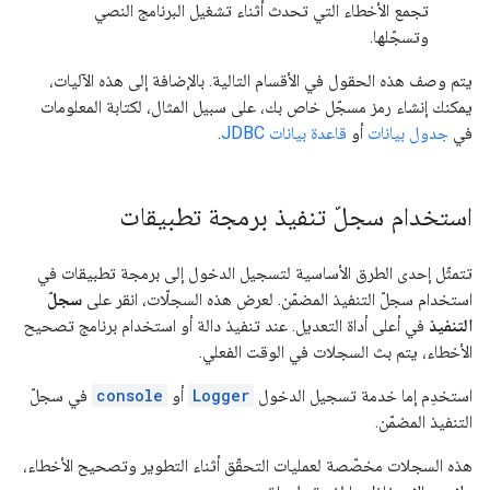
تجمع الأخطاء التي تحدث أثناء تشغيل البرنامج النصي
وتسجّلها.
يتم وصف هذه الحقول في الأقسام التالية. بالإضافة إلى هذه الآليات،
يمكنك إنشاء رمز مسجّل خاص بك، على سبيل المثال، لكتابة المعلومات
في
جدول بيانات
أو
قاعدة بيانات JDBC
.
استخدام سجلّ تنفيذ برمجة تطبيقات
تتمثّل إحدى الطرق الأساسية لتسجيل الدخول إلى برمجة تطبيقات في
استخدام سجلّ التنفيذ المضمّن. لعرض هذه السجلّات، انقر على
سجلّ
التنفيذ
في أعلى أداة التعديل. عند تنفيذ دالة أو استخدام برنامج تصحيح
الأخطاء، يتم بث السجلات في الوقت الفعلي.
استخدِم إما خدمة تسجيل الدخول
Logger
أو
console
في سجلّ
التنفيذ المضمّن.
هذه السجلات مخصّصة لعمليات التحقّق أثناء التطوير وتصحيح الأخطاء،