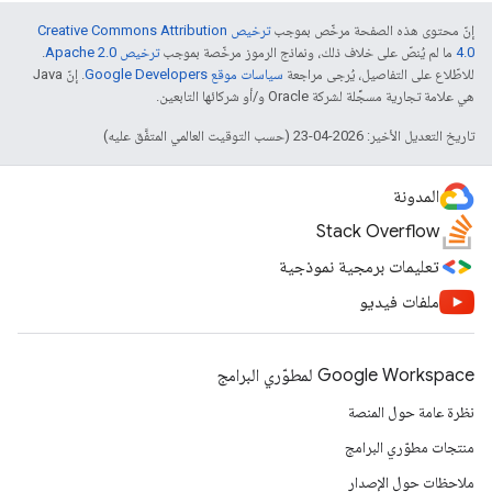
إنّ محتوى هذه الصفحة مرخّص بموجب
ترخيص Creative Commons Attribution
4.0‏
ما لم يُنصّ على خلاف ذلك، ونماذج الرموز مرخّصة بموجب
ترخيص Apache 2.0‏
.
للاطّلاع على التفاصيل، يُرجى مراجعة
سياسات موقع Google Developers‏
. إنّ Java
هي علامة تجارية مسجَّلة لشركة Oracle و/أو شركائها التابعين.
تاريخ التعديل الأخير: 2026-04-23 (حسب التوقيت العالمي المتفَّق عليه)
المدونة
Stack Overflow
تعليمات برمجية نموذجية
ملفات فيديو
Google Workspace لمطوّري البرامج
نظرة عامة حول المنصة
منتجات مطوّري البرامج
ملاحظات حول الإصدار