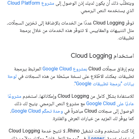
ويتطلّب ذلك أن يكون لديك إذن الوصول إلى
مشروع Cloud Platform
الذي يستخدمه النص البرمجي.
توفّر Cloud Logging عددًا من الخدمات بالإضافة إلى تخزين السجلّات،
مثل التنبيهات والمقاييس. لا تتوفّر هذه الخدمات من خلال برمجة
تطبيقات.
استخدام Cloud Logging
يتم إرفاق سجلّات Cloud
بمشروع Google Cloud
المرتبط ببرمجة
تطبيقات. يمكنك الاطّلاع على نسخة مبسّطة من هذه السجلات في
لوحة
بيانات "برمجة تطبيقات Google"
.
للاستفادة بشكل كامل من Cloud Logging وإمكاناتها، استخدِم
مشروعًا
عاديًا على Google Cloud
مع مشروع النص البرمجي. يتيح لك ذلك
الوصول إلى سجلات Cloud مباشرةً في
وحدة تحكّم Google Cloud
،
كما يوفّر لك المزيد من خيارات العرض والفلترة.
إذا كنت تستخدم وقت تشغيل Rhino، لا تتيح خدمة Cloud Logging
استخدام خدمة
Logger
في "برمجة التطبيقات". يمكنك بدلاً من ذلك