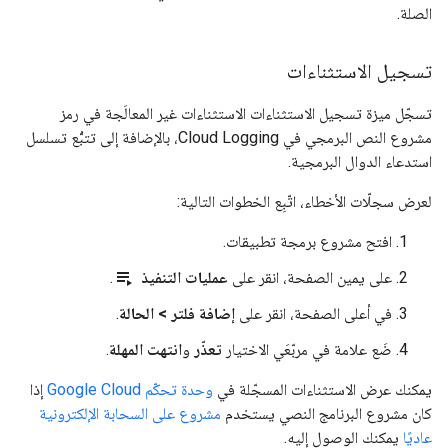
الصلة.
تسجيل الاستثناءات
تسجّل ميزة تسجيل الاستثناءات الاستثناءات غير المعالَجة في رمز
مشروع النص البرمجي في Cloud Logging، بالإضافة إلى تتبُّع تسلسل
استدعاء الدوال البرمجية.
لعرض سجلّات الأخطاء، اتّبِع الخطوات التالية:
افتح مشروع برمجة تطبيقات.
playlist_play
على يمين الصفحة، انقر على
عمليات التنفيذ
.
في أعلى الصفحة، انقر على
إضافة فلتر > الحالة
.
ضَع علامة في مربّعَي الاختيار
تعذّر
و
انتهت المهلة
.
يمكنك عرض الاستثناءات المسجّلة في
وحدة تحكّم Google Cloud
إذا
كان مشروع البرنامج النصي يستخدم
مشروع على السحابة الإلكترونية
عاديًا
يمكنك الوصول إليه.