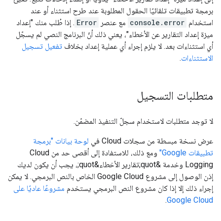
برمجة تطبيقات تلقائيًا الحقول المطلوبة عند طرح استثناء أو عند
استخدام
console.error
مع عنصر
Error
. إذا طُلب منك "إعداد
ميزة إعداد التقارير عن الأخطاء"، يعني ذلك أنّ البرنامج النصي لم يسجّل
أي استثناءات بعد. لا يلزم إجراء أي عملية إعداد بخلاف
تفعيل تسجيل
الاستثناءات
.
متطلبات التسجيل
لا توجد متطلبات لاستخدام سجلّ التنفيذ المضمّن.
عرض نسخة مبسطة من سجلات Cloud في
لوحة بيانات "برمجة
تطبيقات Google"
ومع ذلك، للاستفادة إلى أقصى حد من Cloud
Logging وخدمة &quot;تقارير الأخطاء&quot;، يجب أن يكون لديك
إذن الوصول إلى مشروع Google Cloud الخاص بالنص البرمجي. لا يمكن
إجراء ذلك إلا إذا كان مشروع النص البرمجي يستخدم
مشروعًا عاديًا على
.
Google Cloud