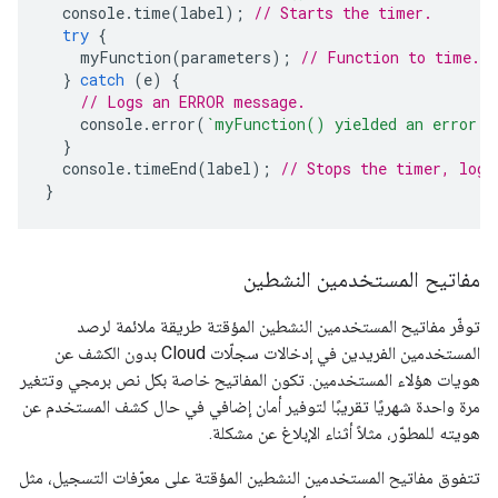
console
.
time
(
label
);
// Starts the timer.
try
{
myFunction
(
parameters
);
// Function to time.
}
catch
(
e
)
{
// Logs an ERROR message.
console
.
error
(
`myFunction() yielded an error: 
}
console
.
timeEnd
(
label
);
// Stops the timer, logs
}
مفاتيح المستخدمين النشطين
توفّر مفاتيح المستخدمين النشطين المؤقتة طريقة ملائمة لرصد
المستخدمين الفريدين في إدخالات سجلّات Cloud بدون الكشف عن
هويات هؤلاء المستخدمين. تكون المفاتيح خاصة بكل نص برمجي وتتغير
مرة واحدة شهريًا تقريبًا لتوفير أمان إضافي في حال كشف المستخدم عن
هويته للمطوّر، مثلاً أثناء الإبلاغ عن مشكلة.
تتفوق مفاتيح المستخدمين النشطين المؤقتة على معرّفات التسجيل، مثل