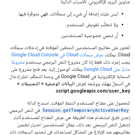
عناوين البريد الإلكتروني، للأسباب التالية:
ليس عليك إضافة أي شيء إلى سجلّاتك، فهي متوفّرة فيها.
ولا تتطلّب تفويض المستخدم.
أن تحمي خصوصية المستخدمين
للعثور على مفاتيح المستخدمين النشطين المؤقتة في إدخالات سجلّات
Cloud، يمكنك
عرض سجلّات Cloud في Google Cloud Console
.
يجب إجراء ذلك فقط إذا كان مشروع النص البرمجي يستخدم
مشروعًا
عاديًا على Google Cloud
يمكنك الوصول إليه. بعد فتح مشروع على
السحابة الإلكترونية في Google Cloud في وحدة التحكّم، اختَر إدخال
في السجلّ يهمّك ووسِّعه لعرض
البيانات الوصفية > التصنيفات >
.
script.googleapis.com/user_key
للحصول على مفتاح المستخدم النشط المؤقت، استدعِ الدالة
Session.getTemporaryActiveUserKey
في النص البرمجي.
إحدى طرق استخدام هذه الطريقة هي عرض المفتاح للمستخدم أثناء
تشغيل النص البرمجي. بعد ذلك، يمكن للمستخدمين اختيار تضمين
مفاتيحهم عند الإبلاغ عن المشاكل لمساعدتك في تحديد السجلات ذات