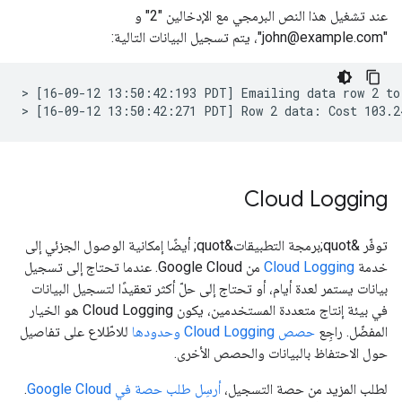
عند تشغيل هذا النص البرمجي مع الإدخالين "2" و
"john@example.com"، يتم تسجيل البيانات التالية:
> [16-09-12 13:50:42:193 PDT] Emailing data row 2 to
Cloud Logging
توفّر &quot;برمجة التطبيقات&quot; أيضًا إمكانية الوصول الجزئي إلى
خدمة
Cloud Logging
من Google Cloud. عندما تحتاج إلى تسجيل
بيانات يستمر لعدة أيام، أو تحتاج إلى حلّ أكثر تعقيدًا لتسجيل البيانات
في بيئة إنتاج متعددة المستخدمين، يكون Cloud Logging هو الخيار
المفضّل. راجِع
حصص Cloud Logging وحدودها
للاطّلاع على تفاصيل
حول الاحتفاظ بالبيانات والحصص الأخرى.
لطلب المزيد من حصة التسجيل،
أرسِل طلب حصة في Google Cloud
.