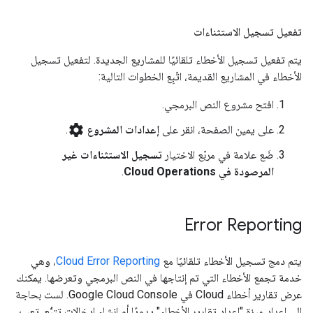
تفعيل تسجيل الاستثناءات
يتم تفعيل تسجيل الأخطاء تلقائيًا للمشاريع الجديدة. لتفعيل تسجيل
الأخطاء في المشاريع القديمة، اتّبِع الخطوات التالية:
افتح مشروع النص البرمجي.
settings
على يمين الصفحة، انقر على
إعدادات المشروع
.
ضَع علامة في مربّع الاختيار
تسجيل الاستثناءات غير
المرصودة في Cloud Operations
.
Error Reporting
يتم دمج تسجيل الأخطاء تلقائيًا مع
Cloud Error Reporting
، وهي
خدمة تجمع الأخطاء التي تم إنتاجها في النص البرمجي وتعرضها. يمكنك
عرض تقارير أخطاء Cloud في Google Cloud Console. لست بحاجة
إلى إعداد ميزة "إعداد تقارير الأخطاء" يدويًا أو إنشاء إدخالات تتبُّع. تعبئ