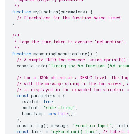
 */
function
myFunction
(
parameters
)
{
// Placeholder for the function being timed.
}
/**
 * Logs the time taken to execute 'myFunction'.
 */
function
measuringExecutionTime
()
{
// A simple INFO log message, using sprintf() fo
console
.
info
(
"Timing the %s function (%d argume
// Log a JSON object at a DEBUG level. The log i
// with the message string in the log viewer, an
// is displayed in the expanded log structure un
const
parameters
=
{
isValid
:
true
,
content
:
"some string"
,
timestamp
:
new
Date
(),
};
console
.
log
({
message
:
"Function Input"
,
initial
const
label
=
"myFunction() time"
;
// Labels th