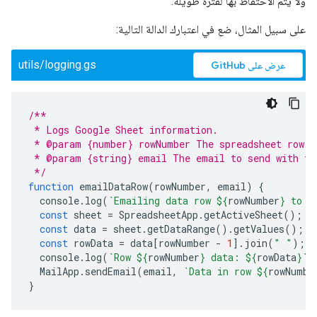
ولا يتم الاحتفاظ بها لفترة طويلة.
على سبيل المثال، ضع في اعتبارك الدالة التالية:
utils/logging.gs
عرض على GitHub
/**
 * Logs Google Sheet information.
 * @param {number} rowNumber The spreadsheet row n
 * @param {string} email The email to send with th
 */
function
emailDataRow
(
rowNumber
,
email
)
{
console
.
log
(
`Emailing data row 
${
rowNumber
}
 to 
$
const
sheet
=
SpreadsheetApp
.
getActiveSheet
();
const
data
=
sheet
.
getDataRange
().
getValues
();
const
rowData
=
data
[
rowNumber
-
1
].
join
(
" "
);
console
.
log
(
`Row 
${
rowNumber
}
 data: 
${
rowData
}
`
)
MailApp
.
sendEmail
(
email
,
`Data in row 
${
rowNumbe
}