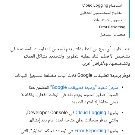
استخدام Cloud Logging
مفاتيح المستخدمين النشطين
تسجيل الاستثناءات
Error Reporting
متطلبات التسجيل
عند تطوير أي نوع من التطبيقات، يتم تسجيل المعلومات للمساعدة في
تشخيص الأخطاء أثناء عملية التطوير، ولتحديد مشاكل العملاء
وتشخيصها، ولأغراض أخرى.
توفّر برمجة تطبيقات Google ثلاث آليات مختلفة لتسجيل البيانات:
سجلّ تنفيذ "برمجة تطبيقات Google"
المضمّن هذا
السجلّ صغير الحجم ويتم بثّه في الوقت الفعلي، ولكنّه لا
يبقى متاحًا إلا لفترة قصيرة.
واجهة
Cloud Logging
في Developer Console،
والتي توفّر سجلات تظل متاحة لعدة أيام بعد إنشائها
واجهة
Error Reporting
في "وحدة تحكّم المطوّر"، التي