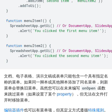
.
addItem
(
'Second item'
,
'menuItem2'
))
.
addToUi
();
}
function
menuItem1
()
{
SpreadsheetApp
.
getUi
()
// Or DocumentApp, SlidesAp
.
alert
(
'You clicked the first menu item!'
);
}
function
menuItem2
()
{
SpreadsheetApp
.
getUi
()
// Or DocumentApp, SlidesAp
.
alert
(
'You clicked the second menu item!'
);
}
文档、电子表格、演示文稿或表单只能包含一个具有指定名
称的菜单。如果同一脚本或其他脚本添加了同名菜单，则新
菜单会替换旧菜单。虽然您可以在未来编写
onOpen
函数
来跳过菜单（如果设置了某个
property
），但无法在文件打
开时移除菜单。
编辑器插件
也可以有菜单项，但其定义方式遵循
特殊规则
。