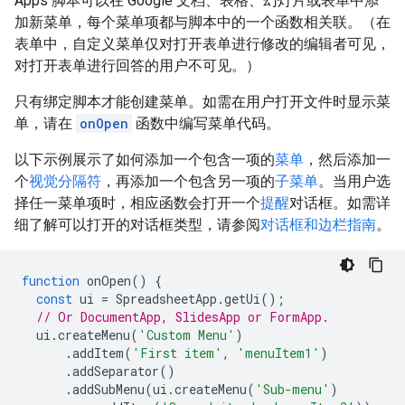
Apps 脚本可以在 Google 文档、表格、幻灯片或表单中添
加新菜单，每个菜单项都与脚本中的一个函数相关联。（在
表单中，自定义菜单仅对打开表单进行修改的编辑者可见，
对打开表单进行回答的用户不可见。）
只有绑定脚本才能创建菜单。如需在用户打开文件时显示菜
单，请在
onOpen
函数中编写菜单代码。
以下示例展示了如何添加一个包含一项的
菜单
，然后添加一
个
视觉分隔符
，再添加一个包含另一项的
子菜单
。当用户选
择任一菜单项时，相应函数会打开一个
提醒
对话框。如需详
细了解可以打开的对话框类型，请参阅
对话框和边栏指南
。
function
onOpen
()
{
const
ui
=
SpreadsheetApp
.
getUi
();
// Or DocumentApp, SlidesApp or FormApp.
ui
.
createMenu
(
'Custom Menu'
)
.
addItem
(
'First item'
,
'menuItem1'
)
.
addSeparator
()
.
addSubMenu
(
ui
.
createMenu
(
'Sub-menu'
)