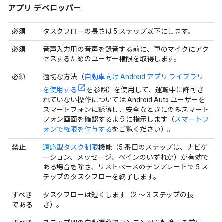
アプリ デベロッパー
:
必須
タスクフローの長さは 5 ステップ以下にします。
必須
音声入力用の音声を録音する前に、車のマイクにアク
セスするためのユーザー権限を取得します。
必須
適切な方法（
自動車向け Android アプリ ライブラリ
を使用する
を参照）を使用して、運転中に許可さ
れていない操作については Android Auto ユーザーを
スマートフォンに誘導し、安全なときにのみスマート
フォン画面を確認するように指示します（
スマートフ
ォンで権限を付与する
をご覧ください）。
禁止
適応型タスク制限
機能（5 番目のステップは、ナビゲ
ーション、メッセージ、ペインのいずれか）が有効で
ある場合を除き、リストベースのテンプレートで 5 ス
テップのタスクフローを終了します。
すべき
タスクフローは短くします（2 ～ 3 ステップの長
である
さ）。