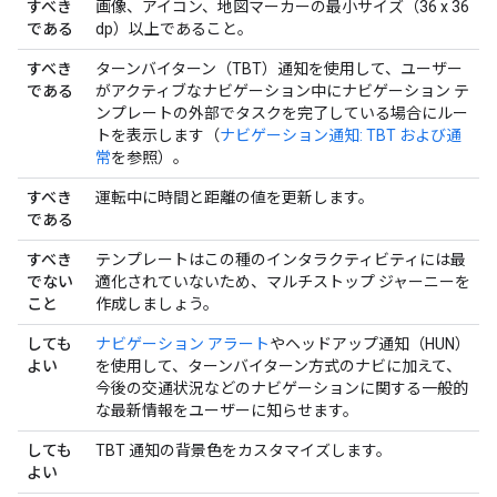
すべき
画像、アイコン、地図マーカーの最小サイズ（36 x 36
である
dp）以上であること。
すべき
ターンバイターン（TBT）通知を使用して、ユーザー
である
がアクティブなナビゲーション中にナビゲーション テ
ンプレートの外部でタスクを完了している場合にルー
トを表示します（
ナビゲーション通知: TBT および通
常
を参照）。
すべき
運転中に時間と距離の値を更新します。
である
すべき
テンプレートはこの種のインタラクティビティには最
でない
適化されていないため、マルチストップ ジャーニーを
こと
作成しましょう。
しても
ナビゲーション アラート
やヘッドアップ通知（HUN）
よい
を使用して、ターンバイターン方式のナビに加えて、
今後の交通状況などのナビゲーションに関する一般的
な最新情報をユーザーに知らせます。
しても
TBT 通知の背景色をカスタマイズします。
よい