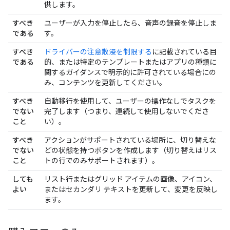
供します。
すべき
ユーザーが入力を停止したら、音声の録音を停止しま
である
す。
すべき
ドライバーの注意散漫を制限する
に記載されている目
である
的、または特定のテンプレートまたはアプリの種類に
関するガイダンスで明示的に許可されている場合にの
み、コンテンツを更新してください。
すべき
自動移行を使用して、ユーザーの操作なしでタスクを
でない
完了します（つまり、連続して使用しないでくださ
こと
い）。
すべき
アクションがサポートされている場所に、切り替えな
でない
どの状態を持つボタンを作成します（切り替えはリス
こと
トの行でのみサポートされます）。
しても
リスト行またはグリッド アイテムの画像、アイコン、
よい
またはセカンダリ テキストを更新して、変更を反映し
ます。