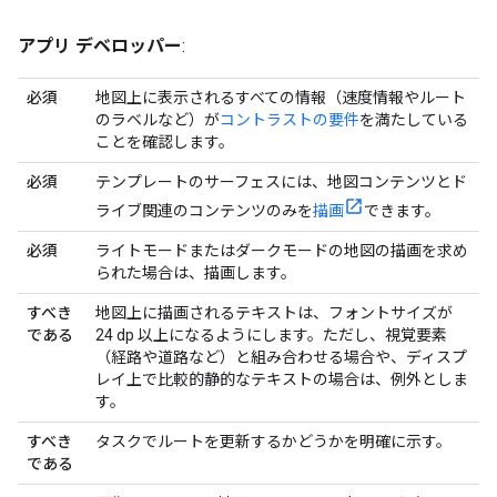
アプリ デベロッパー
:
必須
地図上に表示されるすべての情報（速度情報やルート
のラベルなど）が
コントラストの要件
を満たしている
ことを確認します。
必須
テンプレートのサーフェスには、地図コンテンツとド
ライブ関連のコンテンツのみを
描画
できます。
必須
ライトモードまたはダークモードの地図の描画を求め
られた場合は、描画します。
すべき
地図上に描画されるテキストは、フォントサイズが
である
24 dp 以上になるようにします。ただし、視覚要素
（経路や道路など）と組み合わせる場合や、ディスプ
レイ上で比較的静的なテキストの場合は、例外としま
す。
すべき
タスクでルートを更新するかどうかを明確に示す。
である