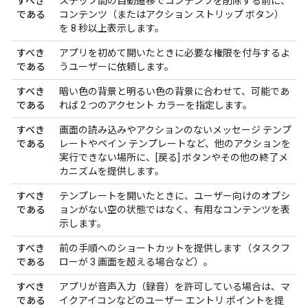
すべき
ステップ間の自動遷移でコンテンツを削除する前に、
である
コンテンツ（またはアクション ストリップ ボタン）
を 8 秒以上表示します。
すべき
アプリを初めて開いたときに必要な権限を付与するよ
である
うユーザーに依頼します。
すべき
暗い色の背景と明るい色の背景に合わせて、可能であ
である
れば 2 つのアクセント カラーを指定します。
すべき
画面の読み込みやアクションのないメッセージ テンプ
である
レートやペイン テンプレートなど、他のアクションを
実行できない場所に、[戻る] ボタンやその他の終了メ
カニズムを提供します。
すべき
テンプレートを開いたときに、ユーザー向けのオプシ
である
ョンがない空の状態ではなく、有用なコンテンツを表
示します。
すべき
前の手順へのショートカットを提供します（タスクフ
である
ローが 3 画面を超える場合など）。
すべき
アプリが音声入力（録音）を許可している場合は、マ
である
イクアイコンなどのユーザー エントリ ポイントを提