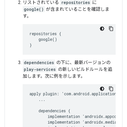
リストされている
repositories
に
google()
が含まれていることを確認しま
す。
google()

}
dependencies
の下に、最新バージョンの
play-services
の新しいビルドルールを追
加します。次に例を示します。
apply
plugin
:
'
com
.
android
.
application
'
...
dependencies
{
implementation
'
androidx
.
appcompat
implementation
'
androidx
.
mediarout