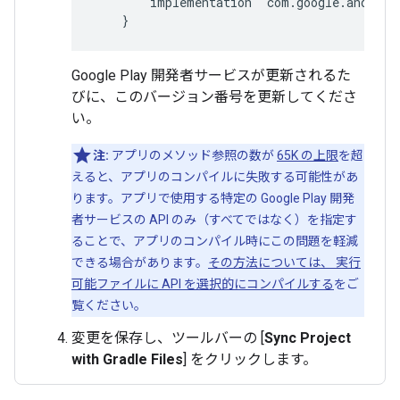
implementation
'
com
.
google
.
android
}
Google Play 開発者サービスが更新されるた
びに、このバージョン番号を更新してくださ
い。
注:
アプリのメソッド参照の数が
65K の上限
を超
えると、アプリのコンパイルに失敗する可能性があ
ります。アプリで使用する特定の Google Play 開発
者サービスの API のみ（すべてではなく）を指定す
ることで、アプリのコンパイル時にこの問題を軽減
できる場合があります。
その方法については、 実行
可能ファイルに API を選択的にコンパイルする
をご
覧ください。
変更を保存し、ツールバーの [
Sync Project
with Gradle Files
] をクリックします。