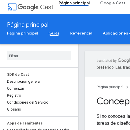
Página principal
Google Cast
cast
Cast
Página principal
Página principal
Guías
Referencia
Aplicaciones
preferido. Las tra
SDK de Cast
Descripción general
Página principal
Comenzar
Registro
Concept
Condiciones del Servicio
Glosario
Si no conoces la
tareas de diseño
Apps de remitentes