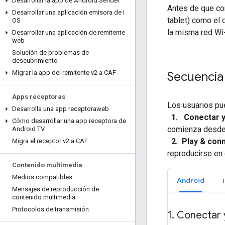
Desarrollar la app de Android Sender
Antes de que com
Desarrollar una aplicación emisora de i
tablet) como el
OS
la misma red Wi-
Desarrollar una aplicación de remitente
web
Solución de problemas de
descubrimiento
Migrar la app del remitente v2 a CAF
Secuencia
Apps receptoras
Los usuarios pu
Desarrolla una app receptoraweb
1. Conectar y 
Cómo desarrollar una app receptora de
comienza desde 
Android TV
2. Play & conn
Migra el receptor v2 a CAF
reproducirse en 
Contenido multimedia
Medios compatibles
Android
Mensajes de reproducción de
contenido multimedia
Protocolos de transmisión
1
.
Conectar y