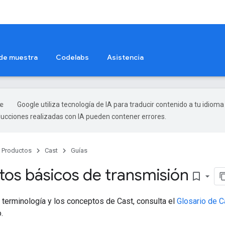
 de muestra
Codelabs
Asistencia
Google utiliza tecnología de IA para traducir contenido a tu idioma
ducciones realizadas con IA pueden contener errores.
Productos
Cast
Guías
os básicos de transmisión
bookmark_border
 terminología y los conceptos de Cast, consulta el
Glosario de C
.