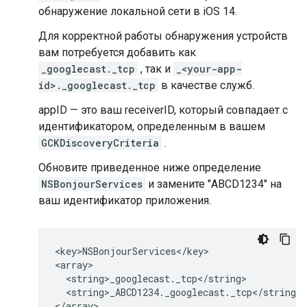
обнаружение локальной сети в iOS 14.
Для корректной работы обнаружения устройств
вам потребуется добавить как
_googlecast._tcp
, так и
_<your-app-
id>._googlecast._tcp
в качестве служб.
appID — это ваш receiverID, который совпадает с
идентификатором, определенным в вашем
GCKDiscoveryCriteria
.
Обновите приведенное ниже определение
NSBonjourServices
и замените "ABCD1234" на
ваш идентификатор приложения.
<key>NSBonjourServices</key>

<array>

  <string>_googlecast._tcp</string>

  <string>_ABCD1234._googlecast._tcp</string>

</array>