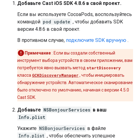
Добавьте Cast iOS SDK 4.8.6 в свой проект.
Если вы используете CocoaPods, воспользуйтесь
командой
pod update
, чтобы добавить SDK
версии 4.8.6 в свой проект.
В противном случае,
подключите SDK вручную
.
Примечание
: Если вы создали собственный
инструмент выбора устройств в своем приложении, вам
потребуется явно вызвать метод
startDiscovery
класса
GCKDiscoveryManager
, чтобы инициировать
обнаружение устройств. Автоматическое сканирование
было отключено по умолчанию, начиная с версии 4.5.0
Cast SDK.
Добавьте
NSBonjourServices
в ваш
Info.plist
Укажите
NSBonjourServices
в файле
Info.plist
, чтобы обеспечить успешное