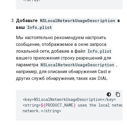
Добавьте
NSLocalNetworkUsageDescription
в
ваш
Info.plist
Мы настоятельно рекомендуем настроить
сообщение, отображаемое в окне запроса
локальной сети, добавив в файл
Info.plist
вашего приложения строку разрешений для
параметра
NSLocalNetworkUsageDescription
,
например, для описания обнаружения Cast и
других служб обнаружения, таких как DIAL.
<key>NSLocalNetworkUsageDescription</key>

<string>
${
PRODUCT_NAME
}
uses
the
local
networ
network.</string>