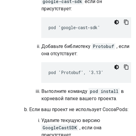
google-cast-sdk
если он
присутствует:
pod 'google-cast-sdk'
Добавьте библиотеку
Protobuf
, если
она отсутствует:
pod 'Protobuf', '3.13'
Выполните команду
pod install
в
корневой папке вашего проекта.
Если ваш проект не использует CocoaPods:
Удалите текущую версию
GoogleCastSDK
, если она
присутствует.