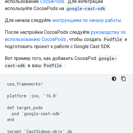
использование
CocoaPods
. Для интеграции
используйте CocoaPods на
google-cast-sdk
.
Для начала следуйте
инструкциям по началу работы
.
После настройки CocoaPods следуйте
руководству по
использованию CocoaPods
, чтобы создать
Podfile
и
подготовить проект к работе с Google Cast SDK.
Вот пример того, как добавить CocoaPod
google-
cast-sdk
в ваш
Podfile
:
use_frameworks!

platform :ios, '16.0'

def target_pods

  pod 'google-cast-sdk'

end

target 'CastVideos-objc' do
