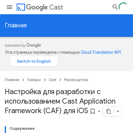
cast
Cast
Главная
Эта страница переведена с помощью
Cloud Translation API
.
Главная
Товары
Cast
Руководства
Настройка для разработки с
использованием Cast Application
Framework (CAF) для i
OS
bookmark_border
Содержание