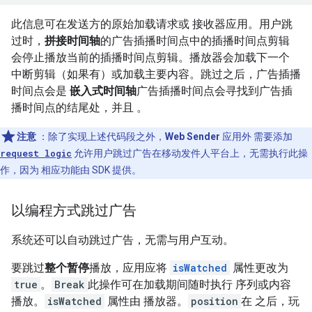
此信息可在发送方的原始加载请求或 接收器应用。用户跳
过时，
拼接时间轴
的广告插播时间点中的插播时间点剪辑
会停止播放当前的插播时间点剪辑。播放器会加载下一个
中断剪辑（如果有）或加载主要内容。跳过之后，广告插播
时间点会是
嵌入式时间轴
广告插播时间点会寻找到广告插
播时间点的结尾处，并且 。
注意
：除了实现上述代码段之外，
Web Sender
应用外 需要添加
request logic
允许用户跳过广告在移动发件人平台上，无需执行此操
作，因为 相应功能由 SDK 提供。
以编程方式跳过广告
系统还可以自动跳过广告，无需与用户互动。
要跳过
整个暂停
播放，应用应将
isWatched
属性更改为
true
。
Break
此操作可在加载期间随时执行 序列或内容
播放。
isWatched
属性由 播放器。
position
在 之后，玩