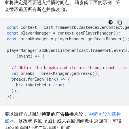
家将决定是否要进入插播时间点。 请参阅下面的示例，它
会循环遍历所有断点并修改 值。
const
context
=
cast
.
framework
.
CastReceiverContext
.
g
const
playerManager
=
context
.
getPlayerManager
();
const
breakManager
=
playerManager
.
getBreakManager
()
playerManager
.
addEventListener
(
cast
.
framework
.
events
(
event
)
=
>
{
// Obtain the breaks and iterate through each item
let
breaks
=
breakManager
.
getBreaks
();
breaks
.
forEach
((
brk
)
=
>
{
brk
.
isWatched
=
true
;
});
});
要以编程方式跳过
特定的广告插播片段
，
中断片段加载拦
截器
。修改者 返回
null
或未在回调函数中返回值，剪辑
中的 则会跳过该广告插播时间点