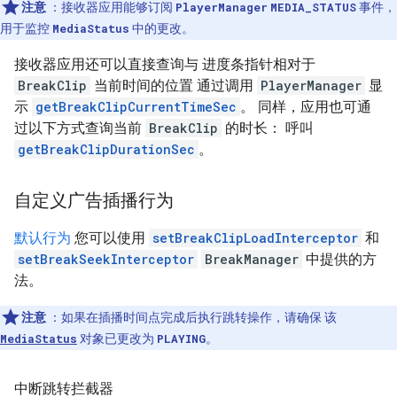
注意
：接收器应用能够订阅
PlayerManager
MEDIA_STATUS
事件，
用于监控
MediaStatus
中的更改。
接收器应用还可以直接查询与 进度条指针相对于
BreakClip
当前时间的位置 通过调用
PlayerManager
显
示
getBreakClipCurrentTimeSec
。 同样，应用也可通
过以下方式查询当前
BreakClip
的时长： 呼叫
getBreakClipDurationSec
。
自定义广告插播行为
默认行为
您可以使用
setBreakClipLoadInterceptor
和
setBreakSeekInterceptor
BreakManager
中提供的方
法。
注意
：如果在插播时间点完成后执行跳转操作，请确保 该
MediaStatus
对象已更改为
PLAYING
。
中断跳转拦截器