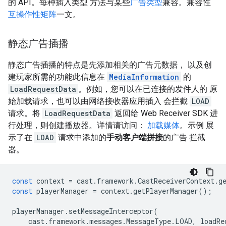
的 API。每种插入类型 方法与某些
广告类型
兼容。兼容性
互操作性矩阵
一文。
静态广告插播
静态广告插播的特点是先添加相关的广告元数据， 以及创
建玩家所需的功能此信息在
MediaInformation
的
LoadRequestData
。例如，您可以在已连接的发件人的 原
始加载请求，也可以由网络接收器应用插入 会拦截
LOAD
请求。将
LoadRequestData
返回给 Web Receiver SDK 进
行处理，则创建播放器。详情请访问：
加载媒体
。示例 展
示了在
LOAD
请求中添加的
手动客户端拼接
的广告 拦截
器。
const
context
=
cast
.
framework
.
CastReceiverContext
.
g
const
playerManager
=
context
.
getPlayerManager
();
playerManager
.
setMessageInterceptor
(
cast
.
framework
.
messages
.
MessageType
.
LOAD
,
loadRe