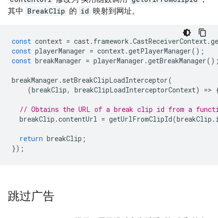
其中
BreakClip
的
id
映射到网址。
const
context
=
cast
.
framework
.
CastReceiverContext
.
g
const
playerManager
=
context
.
getPlayerManager
();
const
breakManager
=
playerManager
.
getBreakManager
()
breakManager
.
setBreakClipLoadInterceptor
(
(
breakClip
,
breakClipLoadInterceptorContext
)
=
>
// Obtains the URL of a break clip id from a funct
breakClip
.
contentUrl
=
getUrlFromClipId
(
breakClip
.
return
breakClip
;
});
跳过广告