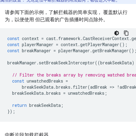
属性的设置： 无论定位中断拦截器的用法如何，都会进入中断。
请参阅下面的示例，了解拦截器的简单实现， 覆盖默认行
为，以便使用 但已观看的广告插播时间点除外。
const
context
=
cast
.
framework
.
CastReceiverContext
.
g
const
playerManager
=
context
.
getPlayerManager
();
const
breakManager
=
playerManager
.
getBreakManager
()
breakManager
.
setBreakSeekInterceptor
((
breakSeekData
)
// Filter the breaks array by removing watched bre
const
unwatchedBreaks
=
breakSeekData
.
breaks
.
filter
(
adBreak
=
>
!
adBrea
breakSeekData
.
breaks
=
unwatchedBreaks
;
return
breakSeekData
;
});
中断片段加载拦截器