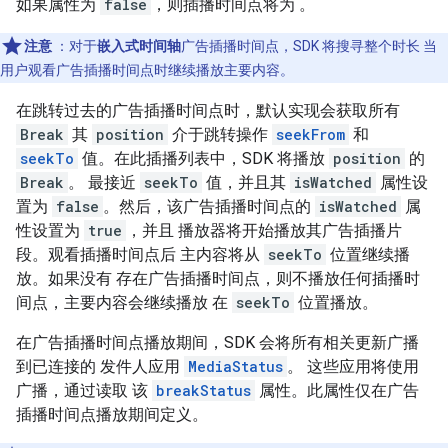
如果属性为
false
，则插播时间点将为 。
注意
：对于
嵌入式时间轴
广告插播时间点，SDK 将搜寻整个时长 当
用户观看广告插播时间点时继续播放主要内容。
在跳转过去的广告插播时间点时，默认实现会获取所有
Break
其
position
介于跳转操作
seekFrom
和
seekTo
值。在此插播列表中，SDK 将播放
position
的
Break
。 最接近
seekTo
值，并且其
isWatched
属性设
置为
false
。然后，该广告插播时间点的
isWatched
属
性设置为
true
，并且 播放器将开始播放其广告插播片
段。观看插播时间点后 主内容将从
seekTo
位置继续播
放。如果没有 存在广告插播时间点，则不播放任何插播时
间点，主要内容会继续播放 在
seekTo
位置播放。
在广告插播时间点播放期间，SDK 会将所有相关更新广播
到已连接的 发件人应用
MediaStatus
。 这些应用将使用
广播，通过读取 该
breakStatus
属性。此属性仅在广告
插播时间点播放期间定义。