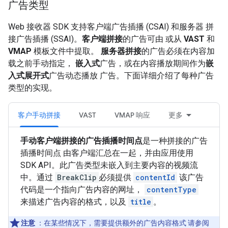
广告类型
Web 接收器 SDK 支持客户端广告插播 (CSAI) 和服务器 拼
接广告插播 (SSAI)。
客户端拼接
的广告可由 或从
VAST
和
VMAP
模板文件中提取。
服务器拼接
的广告必须在内容加
载之前手动指定，
嵌入式
广告，或在内容播放期间作为
嵌
入式展开式
广告动态播放 广告。下面详细介绍了每种广告
类型的实现。
客户手动拼接
VAST
VMAP 响应
更多
手动客户端拼接的广告插播时间点
是一种拼接的广告
插播时间点 由客户端汇总在一起，并由应用使用
SDK API。此广告类型未嵌入到主要内容的视频流
中。通过
BreakClip
必须提供
contentId
该广告
代码是一个指向广告内容的网址，
contentType
来描述广告内容的格式，以及
title
。
注意
：在某些情况下，需要提供额外的广告内容格式 请参阅