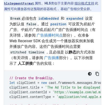
hlsSegmentFormat
属性。
HLS
类似于主要内容
细分格式支持
此
属性可向播放器传达预期的容器格式， 基础广告细分受众群。
Break
必须包含
isEmbedded
和
expanded
设置
为默认值
false
。通过
position
可设置为
前贴片
广告
、
中贴片广告
或
后贴片广告
广告插播时间点（有
关详情，请参阅
广告插播时间点
部分）。在准备
Web Receiver SDK 会生成另一个播放器实例来加载
并播放广告内容。这些广告插播时间点需要
stitched timeline
，且必须是 以
静态
的方式添加
（有关详情，请参阅
广告插播
部分）。以下示例显
示了
人工拼接
广告的实现：
// Create the BreakClip.
let
clipClient
=
new
cast
.
framework
.
messages
.
Break
clipClient
.
title
=
'The Ad Title to be displayed d
clipClient
.
contentId
=
'https://example.com/ad.m3u
clipClient
.
contentType
=
'application/vnd.apple.mp