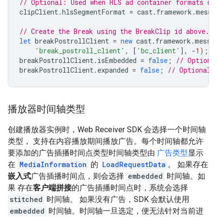
// Optional: Used when HLS ad container formats di
clipClient
.
hlsSegmentFormat
=
cast
.
framework
.
messa
// Create the Break using the BreakClip id above.
let
breakPostrollClient
=
new
cast
.
framework
.
messa
'break_postroll_client'
,
[
'bc_client'
],
-
1
);
breakPostrollClient
.
isEmbedded
=
false
;
// Optiona
breakPostrollClient
.
expanded
=
false
;
// Optional:
播放器时间轴类型
创建播放器实例时，Web Receiver SDK 会选择一个时间轴
类型， 支持在内容播放期间播放广告。每个时间轴都允许
要添加的广告插播时间点类型时间轴类型由
广告类型
显示
在
MediaInformation
的
LoadRequestData
。 如果存在
嵌入式
广告插播时间点，则会选择
embedded
时间轴。如
果 存在
客户端拼接
的广告插播时间点时，系统会选择
stitched
时间轴。 如果没有广告，SDK 会默认使用
embedded
时间轴。时间轴一旦选定，便无法针对当前进