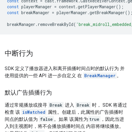
const
context
=
cast
.
framework
.
CastReceiverContext
.
g
const
playerManager
=
context
.
getPlayerManager
();
const
breakManager
=
playerManager
.
getBreakManager
()
breakManager
.
removeBreakById
(
'break_midroll_embedded
中断行为
SDK 定义了播放器进入和离开插播时间点时的默认行为 并
使用提供的一些 API 进一步自定义 在
BreakManager
。
默认广告插播行为
通过常规播放或搜寻
Break
进入
Break
时， SDK 将通过
检查 该
isWatched
属性。创建后，此属性的广告插播时
间点的默认值为
false
。如果 该属性为
true
，因此当进
入到主视图时，将不会播放插播时间点 内容将继续播放。