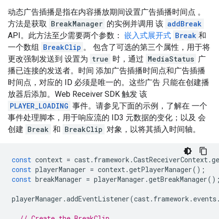
动态广告插播是指在内容播放期间设置广告插播时间点 。
方法是获取
BreakManager
的实例并调用 该
addBreak
API。此方法至少需要两个参数：
嵌入式展开式
Break
和
一个数组
BreakClip
。 包含了可选的第三个属性，用于将
更改强制发送到 设置为
true
时，通过
MediaStatus
广
播已连接的发送者。时间 添加广告插播时间点和广告插播
时间点，对应的 ID 必须是唯一的。这些广告 只能在创建播
放器后添加。Web Receiver SDK 触发 该
PLAYER_LOADING
事件。请参见下面的示例，了解在 一个
事件处理脚本，用于响应流的 ID3 元数据的变化；以及 会
创建
Break
和
BreakClip
对象，以将其插入时间轴。
const
context
=
cast
.
framework
.
CastReceiverContext
.
g
const
playerManager
=
context
.
getPlayerManager
();
const
breakManager
=
playerManager
.
getBreakManager
()
playerManager
.
addEventListener
(
cast
.
framework
.
events
// Create the BreakClip.