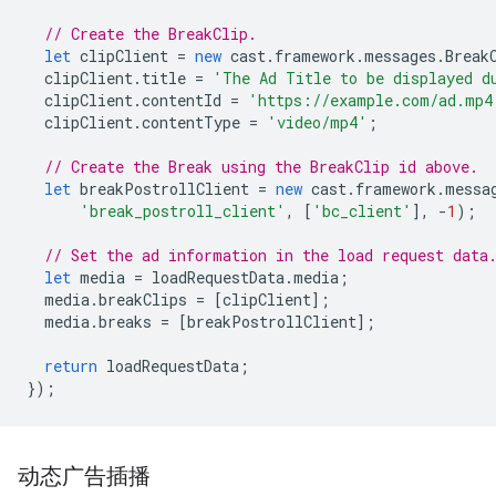
// Create the BreakClip.
let
clipClient
=
new
cast
.
framework
.
messages
.
Break
clipClient
.
title
=
'The Ad Title to be displayed d
clipClient
.
contentId
=
'https://example.com/ad.mp4
clipClient
.
contentType
=
'video/mp4'
;
// Create the Break using the BreakClip id above.
let
breakPostrollClient
=
new
cast
.
framework
.
messa
'break_postroll_client'
,
[
'bc_client'
],
-
1
);
// Set the ad information in the load request data
let
media
=
loadRequestData
.
media
;
media
.
breakClips
=
[
clipClient
];
media
.
breaks
=
[
breakPostrollClient
];
return
loadRequestData
;
});
动态广告插播