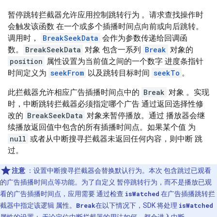
暂停跳转拦截器允许应用控制跳转行为 。请求查找操作时
会触发该函数 在一个或多个插播时间点向前或向后跳转。
调用时，
BreakSeekData
会作为参数传递给回调函
数。
BreakSeekData
对象 包含一系列
Break
对象的
position
属性设置为当前值之间的一个数字 进度条指针
时间定义为
seekFrom
以及跳转目标时间
seekTo
。
此拦截器允许相应广告插播时间点中的
Break
对象 。实现
时，中断跳转拦截器必须指定哪个广告 通过返回选择性修
改的
BreakSeekData
对象来暂停播放。通过 播放器会继
续播放返回值中包含的所有插播时间点。如果某个值 为
null
或者从中断搜寻拦截器未返回任何内容，则中断 跳
过。
注意
：设置中断搜寻拦截器会替换默认行为。本次 包含跳过已观看
的广告插播时间点等功能。为了自定义 暂停跳转行为，而不是播放已观
看的广告插播时间点，应用需要 通过检查
isWatched
在广告插播跳转拦
截器中指定该逻辑 属性。
Break
在以下情况下，SDK 将处理
isWatched