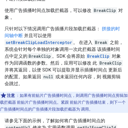
使用广告插播时间点加载拦截器，可以修改
BreakClip
对
象 。
只针对以下情况调用广告插播片段加载拦截器：
拼接的时
间轴中断
并且可以使用
setBreakClipLoadInterceptor
。 在进入
Break
之前，
系统会针对每个单独的对象调用一次此拦截器 该插播时间
点中定义的
BreakClip
。SDK 会将原始
BreakClip
对象
作为回调函数的参数。然后，应用可以修改 此
BreakClip
并将其返回，以便 SDK 可以提取并显示插播时间点 更新后
的配置。如果返回
null
或未返回任何内容，则 视频剪辑
会跳过。
注意
：如果有前贴片广告插播时间点，则调用广告插播时间点剪辑加
载拦截器 前贴片广告插播时间点。紧跟 前贴片广告插播结束，则下一个
广告插播时间点的广告插播片段加载拦截器为 调用。
请参见下面的示例，了解如何将广告插播时间点的
contentUrl
修改为 实用函数调用
getUrlFromClipId
，