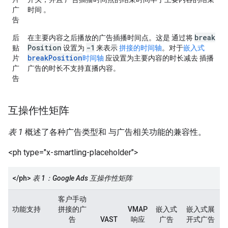
广
时间 。
告
break
后
在主要内容之后播放的广告插播时间点。这是 通过将
Position
-1
贴
设置为
来表示
拼接的时间轴
。对于
嵌入式
breakPosition
片
时间轴
应设置为主要内容的时长减去 插播
广
广告的时长不支持直播内容。
告
互操作性矩阵
表 1
概述了各种广告类型和 与广告相关功能的兼容性。
<ph type="x-smartling-placeholder">
</ph>
表 1：Google Ads 互操作性矩阵
客户手动
功能支持
拼接的广
VMAP
嵌入式
嵌入式展
告
VAST
响应
广告
开式广告