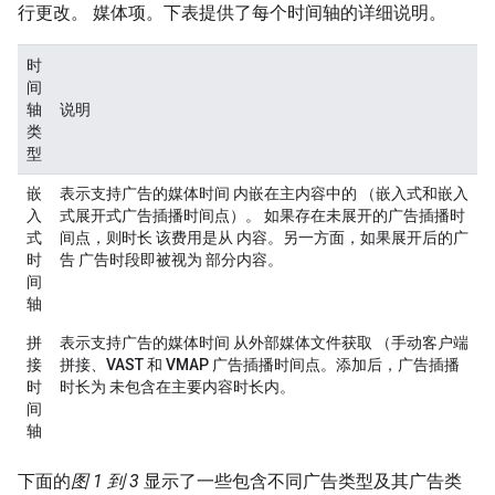
行更改。 媒体项。下表提供了每个时间轴的详细说明。
时
间
轴
说明
类
型
嵌
表示支持广告的媒体时间 内嵌在主内容中的 （
嵌入式
和
嵌入
入
式展开式
广告插播时间点）。 如果存在未展开的广告插播时
式
间点，则时长 该费用是从 内容。另一方面，如果展开后的广
时
告 广告时段即被视为 部分内容。
间
轴
拼
表示支持广告的媒体时间 从外部媒体文件获取 （
手动客户端
接
拼接
、
VAST
和
VMAP
广告插播时间点。添加后，广告插播
时
时长为 未包含在主要内容时长内。
间
轴
下面的
图 1 到 3
显示了一些包含不同广告类型及其广告类