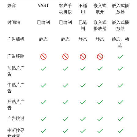
兼容
VAST
客户手
不适
嵌入式
嵌入式播
动拼接
用
展开
放器
时间轴
已缝制
已缝制
已缝
嵌入式
嵌入式播
制
播放器
放器
广告插播
静态
静态
静态
静态
静态、动
态
广告移除
前贴片广
告
中贴片广
告
后贴片广
告
广告跳过
中断搜寻
拦截器