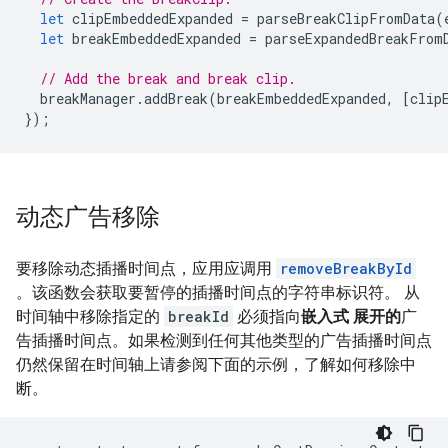
let
clipEmbeddedExpanded
=
parseBreakClipFromData
(
let
breakEmbeddedExpanded
=
parseExpandedBreakFrom
// Add the break and break clip.
breakManager
.
addBreak
(
breakEmbeddedExpanded
,
[
clip
});
动态广告移除
要移除动态插播时间点，应用应调用
removeBreakById
。该函数会获取要暂停的插播时间点的字符串标识符。 从
时间轴中移除指定的
breakId
必须指向
嵌入式 展开的
广
告插播时间点。如果检测到任何其他类型的广告插播时间点
仍然保留在时间轴上请参阅下面的示例，了解如何移除中
断。