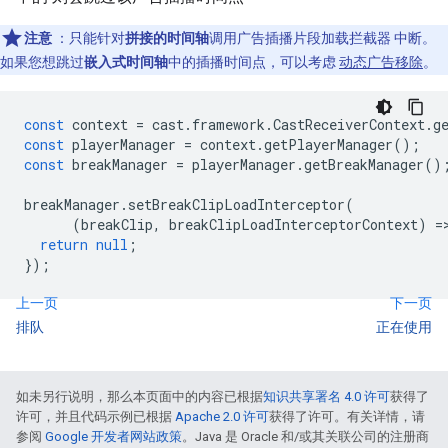
注意
：只能针对
拼接的时间轴
调用广告插播片段加载拦截器 中断。
如果您想跳过
嵌入式时间轴
中的插播时间点，可以考虑
动态广告移除
。
const
context
=
cast
.
framework
.
CastReceiverContext
.
g
const
playerManager
=
context
.
getPlayerManager
();
const
breakManager
=
playerManager
.
getBreakManager
()
breakManager
.
setBreakClipLoadInterceptor
(
(
breakClip
,
breakClipLoadInterceptorContext
)
=
return
null
;
});
上一页
下一页
排队
正在使用
如未另行说明，那么本页面中的内容已根据
知识共享署名 4.0 许可
获得了
许可，并且代码示例已根据
Apache 2.0 许可
获得了许可。有关详情，请
参阅
Google 开发者网站政策
。Java 是 Oracle 和/或其关联公司的注册商