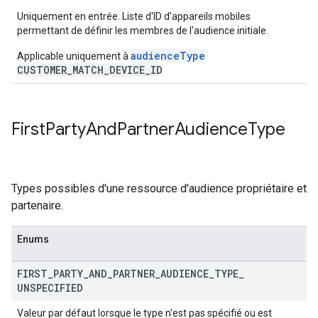
Uniquement en entrée. Liste d'ID d'appareils mobiles
permettant de définir les membres de l'audience initiale.
audienceType
Applicable uniquement à
CUSTOMER_MATCH_DEVICE_ID
First
Party
And
Partner
Audience
Type
Types possibles d'une ressource d'audience propriétaire et
partenaire.
Enums
FIRST
_
PARTY
_
AND
_
PARTNER
_
AUDIENCE
_
TYPE
_
UNSPECIFIED
Valeur par défaut lorsque le type n'est pas spécifié ou est