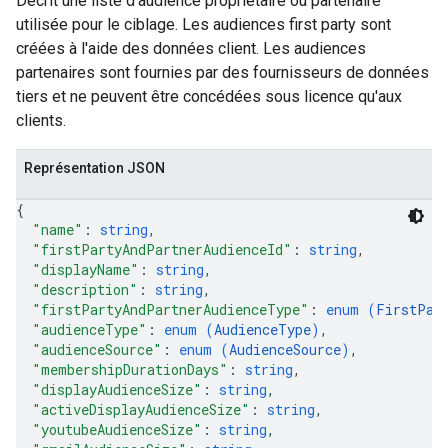
Décrit une liste d'audience propriétaire ou partenaire
utilisée pour le ciblage. Les audiences first party sont
créées à l'aide des données client. Les audiences
partenaires sont fournies par des fournisseurs de données
tiers et ne peuvent être concédées sous licence qu'aux
clients.
Représentation JSON
{
"name"
: 
string
,
"firstPartyAndPartnerAudienceId"
: 
string
,
"displayName"
: 
string
,
"description"
: 
string
,
"firstPartyAndPartnerAudienceType"
: 
enum (
FirstPar
"audienceType"
: 
enum (
AudienceType
)
,
"audienceSource"
: 
enum (
AudienceSource
)
,
"membershipDurationDays"
: 
string
,
"displayAudienceSize"
: 
string
,
"activeDisplayAudienceSize"
: 
string
,
rySources
"youtubeAudienceSize"
: 
string
,