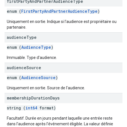
first
Party
And
Partner
Audience
Type
enum (
FirstPartyAndPartnerAudienceType
)
Uniquement en sortie. Indique si l'audience est propriétaire ou
partenaire.
audience
Type
enum (
AudienceType
)
Immuable. Type d'audience.
audience
Source
enum (
AudienceSource
)
Uniquement en sortie. Source de l'audience.
membership
Duration
Days
string (
int64
format)
Facultatif. Durée en jours pendant laquelle une entrée reste
dans l'audience après l'événement éligible. La valeur définie