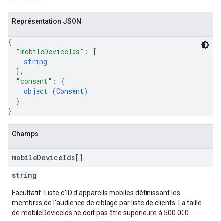
Représentation JSON
{
"mobileDeviceIds"
: 
[
string
]
,
"consent"
: 
{
object (
Consent
)
}
}
Champs
mobile
Device
Ids[]
string
Facultatif. Liste d'ID d'appareils mobiles définissant les
membres de l'audience de ciblage par liste de clients. La taille
de mobileDeviceIds ne doit pas être supérieure à 500 000.