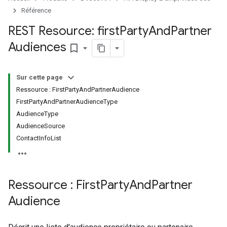
signedCiblageOptions
Référence
s.youtubeAssetAssociations
REST Resource: first
Party
And
Partner
Audiences
bookmark_border
Sur cette page
Ressource : FirstPartyAndPartnerAudience
FirstPartyAndPartnerAudienceType
AudienceType
ignedTargetingOptions
AudienceSource
s.youtubeAssetAssociations
ContactInfoList
ns
Ressource : First
Party
And
Partner
iveKeywords
Audience
etingOptions