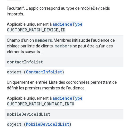
Facultatif. L'appId correspond au type de mobileDeviceIds
importés.
audienceType
Applicable uniquement à
CUSTOMER_MATCH_DEVICE_ID
members
Champ d'union
. Membres initiaux de l'audience de
members
ciblage par liste de clients.
ne peut être qu'un des
éléments suivants :
contact
Info
List
object (
ContactInfoList
)
Uniquement en entrée. Liste des coordonnées permettant de
définir les premiers membres de l'audience.
audienceType
Applicable uniquement à
CUSTOMER_MATCH_CONTACT_INFO
mobile
Device
Id
List
object (
MobileDeviceIdList
)