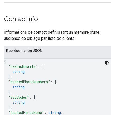
Contact
Info
Informations de contact définissant un membre d'une
audience de ciblage par liste de clients.
Représentation JSON
{
"hashedEmails"
: 
[
string
]
,
"hashedPhoneNumbers"
: 
[
string
]
,
"zipCodes"
: 
[
string
]
,
"hashedFirstName"
: 
string
,