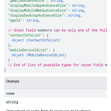
"gmailAudienceSize"
: 
string
,
"displayMobileAppAudienceSize"
: 
string
,
"displayMobileWebAudienceSize"
: 
string
,
"displayDesktopAudienceSize"
: 
string
,
"appId"
: 
string
,
ngOptions
// Union field 
members
 can be only one of the follo
"contactInfoList"
: 
{
object (
ContactInfoList
)
}
,
"mobileDeviceIdList"
: 
{
object (
MobileDeviceIdList
)
}
// End of list of possible types for union field 
me
}
Champs
name
string