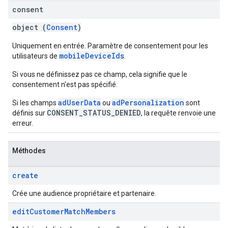
consent
object (
Consent
)
Uniquement en entrée. Paramètre de consentement pour les
mobileDeviceIds
utilisateurs de
.
Si vous ne définissez pas ce champ, cela signifie que le
consentement n'est pas spécifié.
adUserData
adPersonalization
Si les champs
ou
sont
CONSENT_STATUS_DENIED
définis sur
, la requête renvoie une
erreur.
Méthodes
create
Crée une audience propriétaire et partenaire.
edit
Customer
Match
Members