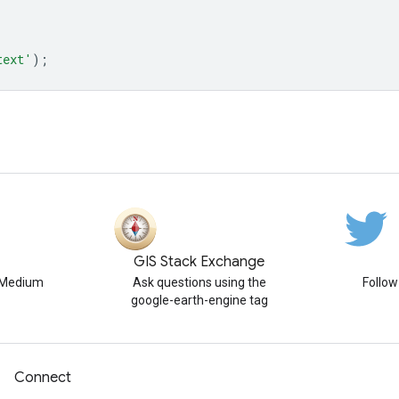
text'
);
GIS Stack Exchange
n Medium
Ask questions using the
Follo
google-earth-engine tag
Connect