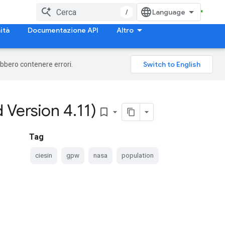
/
ità
Documentazione API
Altro
rebbero contenere errori.
 Version 4
.
11)
bookmark_border
Tag
ciesin
gpw
nasa
population