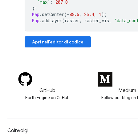
'max'
:
207.0
};
Map
.
setCenter
(
-
88.6
,
26.4
,
1
);
Map
.
addLayer
(
raster
,
raster_vis
,
'data_con
Apri nell'editor di codice
GitHub
Medium
Earth Engine on GitHub
Follow our blog o
Coinvolgi