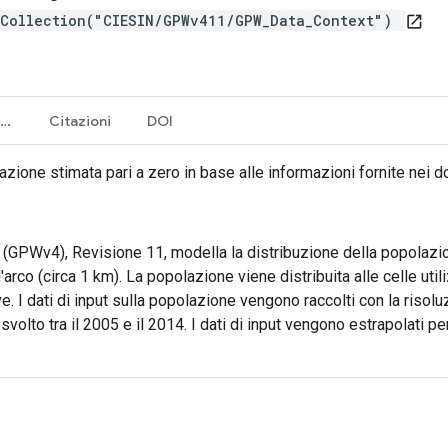
eCollection("CIESIN/GPWv411/GPW_Data_Context")
open_in_new
Termini e condizioni d'uso
Citazioni
DOI
lazione stimata pari a zero in base alle informazioni fornite nei
 (GPWv4), Revisione 11, modella la distribuzione della popolazi
arco (circa 1 km). La popolazione viene distribuita alle celle uti
. I dati di input sulla popolazione vengono raccolti con la risolu
è svolto tra il 2005 e il 2014. I dati di input vengono estrapolati