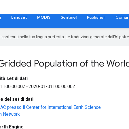
g
Landsat
MODIS
Sentinel
Publisher
Comun
 i contenuti nella tua lingua preferita. Le traduzioni generate dall'AI pot
ridded Population of the World
ità set di dati
1T00:00:00Z–2020-01-01T00:00:00Z
 del set di dati
 presso il Center for International Earth Science
on Network
arth Engine