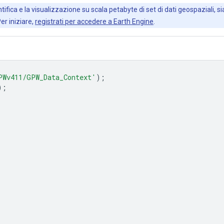
ifica e la visualizzazione su scala petabyte di set di dati geospaziali, sia
Per iniziare,
registrati per accedere a Earth Engine
.
PWv411/GPW_Data_Context'
);
);