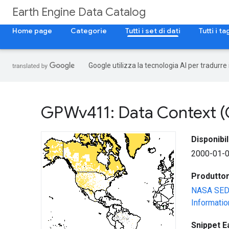
Earth Engine Data Catalog
Home page
Categorie
Tutti i set di dati
Tutti i ta
Google utilizza la tecnologia AI per tradurre
GPWv411: Data Context (G
Disponibil
2000-01-0
Produttore
NASA SEDAC
Informati
Snippet E