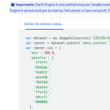
Importante:
Earth Engine è una piattaforma per l'analisi scient
Engine è senza costi per la ricerca, l'istruzione e l'uso non profit. 
Editor di codice (JavaScript)
var
dataset
=
ee
.
ImageCollection
(
'CIESIN/G
var
raster
=
dataset
.
select
(
'data_context'
var
raster_vis
=
{
'min'
:
200.0
,
'palette'
:
[
'ffffff'
,
'099506'
,
'f04923'
,
'e62440'
,
'706984'
,
'a5a5a5'
,
'ffe152'
,
'd4cc11'
,
'000000'
],