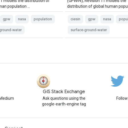
1 models the distribution of
(GPWv4), Revision 11 models the
man population …
distribution of global human popu
gpw
nasa
population
ciesin
gpw
nasa
popul
-ground-water
surface-ground-water
GIS Stack Exchange
n Medium
Ask questions using the
Follo
google-earth-engine tag