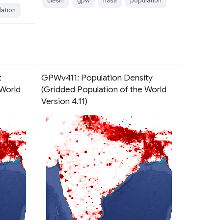
ciesin
gpw
nasa
population
ation
t
GPWv411: Population Density
 World
(Gridded Population of the World
Version 4.11)