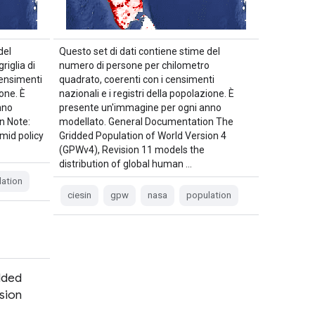
del
Questo set di dati contiene stime del
riglia di
numero di persone per chilometro
censimenti
quadrato, coerenti con i censimenti
ione. È
nazionali e i registri della popolazione. È
nno
presente un'immagine per ogni anno
n Note:
modellato. General Documentation The
mid policy
Gridded Population of World Version 4
…
(GPWv4), Revision 11 models the
distribution of global human …
ation
ciesin
gpw
nasa
population
dded
sion