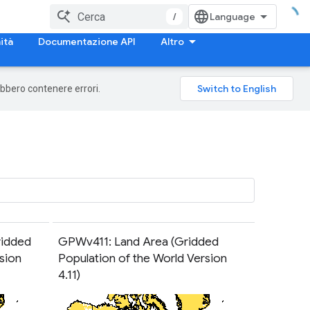
/
ità
Documentazione API
Altro
rebbero contenere errori.
ridded
GPWv411: Land Area (Gridded
sion
Population of the World Version
4.11)