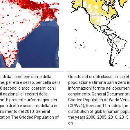
 di dati contiene stime della
Questo set di dati classifica i pixel
e, per età e sesso, per cella della
popolazione stimata pari a zero in
 30 secondi d'arco, coerenti con i
informazioni fornite nei document
 nazionali e i registri della
censimento. General Documentat
ne. È presente un'immagine per
Gridded Population of World Versi
oria di età e sesso modellata in
(GPWv4), Revision 11 models the
ensimento del 2010. General
distribution of global human popul
tion The Gridded Population of
the years 2000, 2005, 2010, 2015
on …