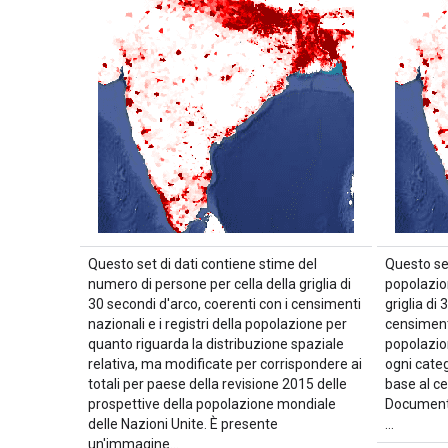
Questo set di dati contiene stime del
Questo set
numero di persone per cella della griglia di
popolazion
30 secondi d'arco, coerenti con i censimenti
griglia di
nazionali e i registri della popolazione per
censimenti
quanto riguarda la distribuzione spaziale
popolazio
relativa, ma modificate per corrispondere ai
ogni categ
totali per paese della revisione 2015 delle
base al c
prospettive della popolazione mondiale
Documenta
delle Nazioni Unite. È presente
…
un'immagine…