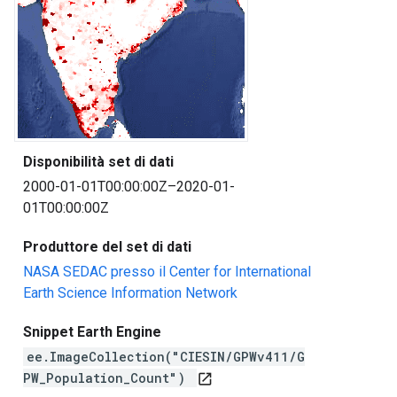
Disponibilità set di dati
2000-01-01T00:00:00Z–2020-01-
01T00:00:00Z
Produttore del set di dati
NASA SEDAC presso il Center for International
Earth Science Information Network
Snippet Earth Engine
ee.ImageCollection("CIESIN/GPWv411/G
PW_Population_Count")
open_in_new