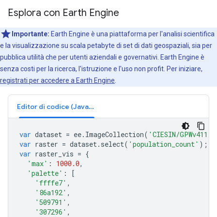
Esplora con Earth Engine
Importante:
Earth Engine è una piattaforma per l'analisi scientifica
e la visualizzazione su scala petabyte di set di dati geospaziali, sia per
pubblica utilità che per utenti aziendali e governativi. Earth Engine è
senza costi per la ricerca, l'istruzione e l'uso non profit. Per iniziare,
registrati per accedere a Earth Engine
.
Editor di codice (JavaScript)
var
dataset
=
ee
.
ImageCollection
(
'CIESIN/GPWv411/G
var
raster
=
dataset
.
select
(
'population_count'
);
var
raster_vis
=
{
'max'
:
1000.0
,
'palette'
:
[
'ffffe7'
,
'86a192'
,
'509791'
,
'307296'
,