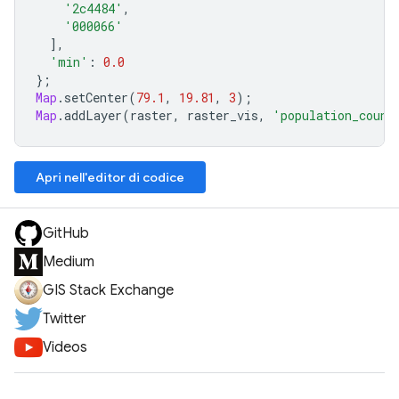
'2c4484'
,
'000066'
],
'min'
:
0.0
};
Map
.
setCenter
(
79.1
,
19.81
,
3
);
Map
.
addLayer
(
raster
,
raster_vis
,
'population_count
Apri nell'editor di codice
GitHub
Medium
GIS Stack Exchange
Twitter
Videos