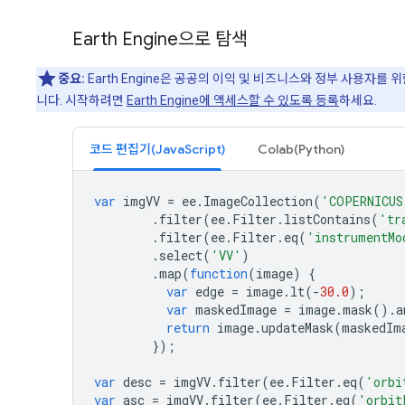
Earth Engine으로 탐색
중요:
Earth Engine은 공공의 이익 및 비즈니스와 정부 사용자를 
니다. 시작하려면
Earth Engine에 액세스할 수 있도록 등록
하세요.
코드 편집기(JavaScript)
Colab(Python)
var
imgVV
=
ee
.
ImageCollection
(
'COPERNICUS
.
filter
(
ee
.
Filter
.
listContains
(
'tr
.
filter
(
ee
.
Filter
.
eq
(
'instrumentMo
.
select
(
'VV'
)
.
map
(
function
(
image
)
{
var
edge
=
image
.
lt
(
-
30.0
);
var
maskedImage
=
image
.
mask
().
a
return
image
.
updateMask
(
maskedIm
});
var
desc
=
imgVV
.
filter
(
ee
.
Filter
.
eq
(
'orbi
var
asc
=
imgVV
.
filter
(
ee
.
Filter
.
eq
(
'orbit