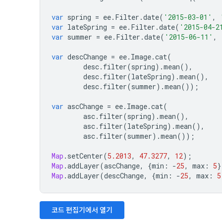
var
spring
=
ee
.
Filter
.
date
(
'2015-03-01'
,
var
lateSpring
=
ee
.
Filter
.
date
(
'2015-04-2
var
summer
=
ee
.
Filter
.
date
(
'2015-06-11'
,
var
descChange
=
ee
.
Image
.
cat
(
desc
.
filter
(
spring
).
mean
(),
desc
.
filter
(
lateSpring
).
mean
(),
desc
.
filter
(
summer
).
mean
());
var
ascChange
=
ee
.
Image
.
cat
(
asc
.
filter
(
spring
).
mean
(),
asc
.
filter
(
lateSpring
).
mean
(),
asc
.
filter
(
summer
).
mean
());
Map
.
setCenter
(
5.2013
,
47.3277
,
12
);
Map
.
addLayer
(
ascChange
,
{
min
:
-
25
,
max
:
5
}
Map
.
addLayer
(
descChange
,
{
min
:
-
25
,
max
:
5
코드 편집기에서 열기