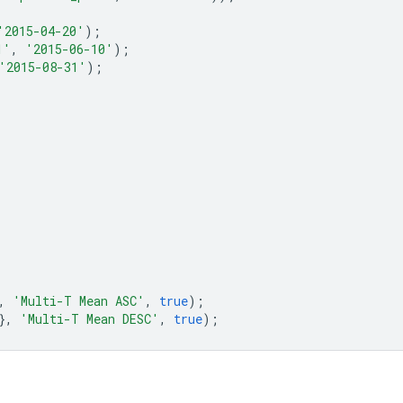
'2015-04-20'
);
1'
,
'2015-06-10'
);
'2015-08-31'
);
,
'Multi-T Mean ASC'
,
true
);
},
'Multi-T Mean DESC'
,
true
);