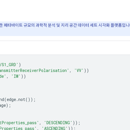
위한 페타바이트 규모의 과학적 분석 및 지리 공간 데이터 세트 시각화 플랫폼입니다. 
/S1_GRD'
)
ansmitterReceiverPolarisation'
,
'VV'
))
de'
,
'IW'
))
nd
(
edge
.
not
());
age
);
tProperties_pass'
,
'DESCENDING'
));
Properties_pass'
,
'ASCENDING'
));