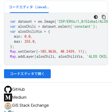
コードエディタ（JavaScript）
var
dataset
=
ee
.
Image
(
'CSP/ERGo/1_0/Global/ALOS_
var
alosChili
=
dataset
.
select
(
'constant'
);
var
alosChiliVis
=
{
min
:
0.0
,
max
:
255.0
,
};
Map
.
setCenter
(
-
105.8636
,
40.3439
,
11
);
Map
.
addLayer
(
alosChili
,
alosChiliVis
,
'ALOS CHILI'
コードエディタで開く
GitHub
Medium
GIS Stack Exchange