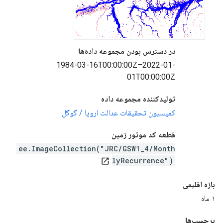
در دسترس بودن مجموعه داده‌ها
1984-03-16T00:00:00Z–2022-01-
01T00:00:00Z
تولیدکننده مجموعه داده
کمیسیون تحقیقات عدالت اروپا / گوگل
قطعه کد موتور زمین
ee.ImageCollection("JRC/GSW1_4/Month
lyRecurrence")
open_in_new
بازه اقلیمی
۱ ماه
برچسب‌ها