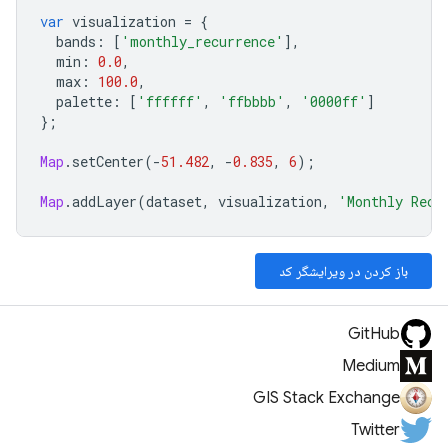
var
visualization
=
{
bands
:
[
'monthly_recurrence'
],
min
:
0.0
,
max
:
100.0
,
palette
:
[
'ffffff'
,
'ffbbbb'
,
'0000ff'
]
};
Map
.
setCenter
(
-
51.482
,
-
0.835
,
6
);
Map
.
addLayer
(
dataset
,
visualization
,
'Monthly Recu
باز کردن در ویرایشگر کد
GitHub
Medium
GIS Stack Exchange
Twitter