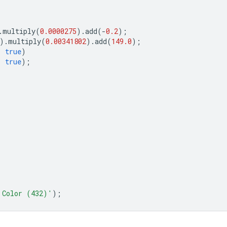
.
multiply
(
0.0000275
).
add
(
-
0.2
);
).
multiply
(
0.00341802
).
add
(
149.0
);
,
true
)
,
true
);
 Color (432)'
);