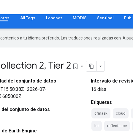
datos
All Tags
Landsat
MODIS
Sentinel
Publ
r contenido a tu idioma preferido. Las traducciones realizadas con IA p
ollection 2
,
Tier 2
bookmark_border
idad del conjunto de datos
Intervalo de revis
8T15:58:38Z–2026-07-
16 días
6.685000Z
Etiquetas
del conjunto de datos
cfmask
cloud
lst
reflectance
 de Earth Engine