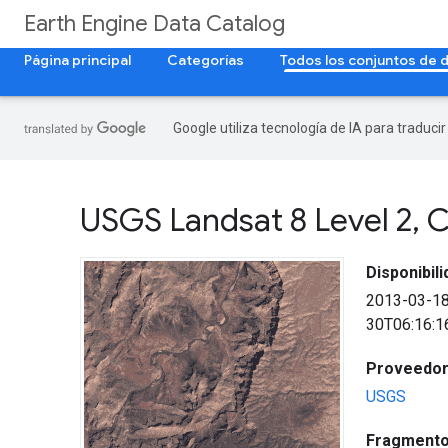
Earth Engine Data Catalog
Página principal
Categorías
Todos los conjuntos de 
Google utiliza tecnología de IA para traduci
USGS Landsat 8 Level 2
,
C
Disponibil
2013-03-1
30T06:16:1
Proveedor 
USGS
Fragmento