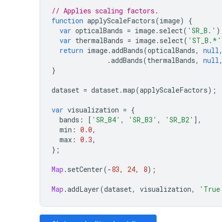
// Applies scaling factors.
function
applyScaleFactors
(
image
)
{
var
opticalBands
=
image
.
select
(
'SR_B.'
)
var
thermalBands
=
image
.
select
(
'ST_B.*'
return
image
.
addBands
(
opticalBands
,
null
.
addBands
(
thermalBands
,
null
}
dataset
=
dataset
.
map
(
applyScaleFactors
);
var
visualization
=
{
bands
:
[
'SR_B4'
,
'SR_B3'
,
'SR_B2'
],
min
:
0.0
,
max
:
0.3
,
};
Map
.
setCenter
(
-
83
,
24
,
8
);
Map
.
addLayer
(
dataset
,
visualization
,
'True