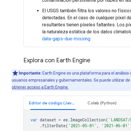
contaminación persistente por nubes en l
El USGS también filtra los valores no físi
detectadas. En el caso de cualquier píxel 
resultantes tienen píxeles faltantes. Los p
la naturaleza estática de los datos clima
data-gaps-due-missing
Explora con Earth Engine
Importante:
Earth Engine es una plataforma para el análisis 
usuarios empresariales y gubernamentales. Se puede utilizar de f
obtener acceso a Earth Engine.
Editor de código (JavaScript)
Colab (Python)
var
dataset
=
ee
.
ImageCollection
(
'LANDSAT/
.
filterDate
(
'2021-05-01'
,
'2021-06-01'