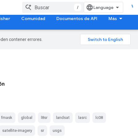
/
isher
Comunidad
Documentos de API
Más
ueden contener errores.
ión
fmask
global
l8sr
landsat
lasrc
lc08
satellite-imagery
sr
usgs