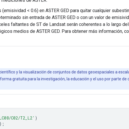
as mediciones de ASTER.
cos (emisividad < 0.6) en ASTER GED para quitar cualquier subest
determinado sin entrada de ASTER GED o con un valor de emisivid
íxeles faltantes de ST de Landsat serán coherentes a lo largo d
tológicos medios de ASTER GED. Para obtener más información, c
científico y la visualización de conjuntos de datos geoespaciales a esca
orma gratuita para la investigación, la educación y el uso por parte de
LC08/C02/T2_L2'
)
);