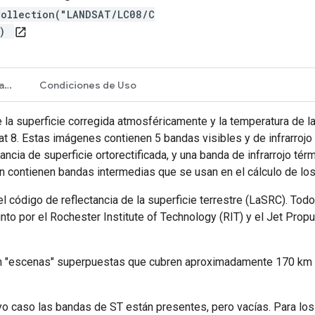
Collection("LANDSAT/LC08/C
")
open_in_new
Propiedades de la imagen
Condiciones de Uso
e la superficie corregida atmosféricamente y la temperatura de la
8. Estas imágenes contienen 5 bandas visibles y de infrarrojo 
ncia de superficie ortorectificada, y una banda de infrarrojo té
én contienen bandas intermedias que se usan en el cálculo de l
 código de reflectancia de la superficie terrestre (LaSRC). Tod
nto por el Rochester Institute of Technology (RIT) y el Jet Prop
en "escenas" superpuestas que cubren aproximadamente 170 km
yo caso las bandas de ST están presentes, pero vacías. Para lo