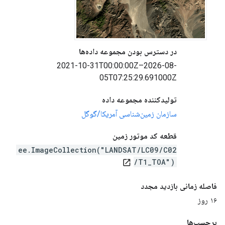
در دسترس بودن مجموعه داده‌ها
‎2021-10-31T00:00:00Z–2026-08-
05T07:25:29.691000Z‎
تولیدکننده مجموعه داده
سازمان زمین‌شناسی آمریکا/گوگل
قطعه کد موتور زمین
ee.ImageCollection("LANDSAT/LC09/C02
/T1_TOA")
open_in_new
فاصله زمانی بازدید مجدد
۱۶ روز
برچسب‌ها