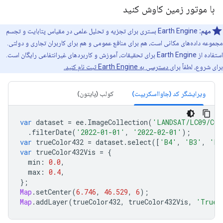
با موتور زمین کاوش کنید
مهم:
Earth Engine بستری برای تجزیه و تحلیل علمی در مقیاس پتابایت و تجسم
مجموعه داده‌های مکانی است، هم برای منافع عمومی و هم برای کاربران تجاری و دولتی.
استفاده از Earth Engine برای تحقیقات، آموزش و کاربردهای غیرانتفاعی رایگان است.
برای شروع، لطفاً
برای دسترسی به Earth Engine ثبت نام کنید.
ویرایشگر کد (جاوااسکریپت)
کولب (پایتون)
var
dataset
=
ee
.
ImageCollection
(
'LANDSAT/LC09/C02
.
filterDate
(
'2022-01-01'
,
'2022-02-01'
);
var
trueColor432
=
dataset
.
select
([
'B4'
,
'B3'
,
'B2
var
trueColor432Vis
=
{
min
:
0.0
,
max
:
0.4
,
};
Map
.
setCenter
(
6.746
,
46.529
,
6
);
Map
.
addLayer
(
trueColor432
,
trueColor432Vis
,
'True 