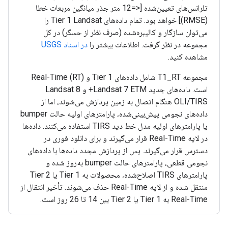
تلرانس‌های تعیین‌شده [<=12 متر جذر میانگین مربعات خطا
(RMSE)] خواهد بود. تمام داده‌های Tier 1 Landsat را
می‌توان سازگار و کالیبره‌شده (صرف نظر از حسگر) در کل
مجموعه در نظر گرفت. اطلاعات بیشتر را
در اسناد USGS
مشاهده کنید.
مجموعه T1_RT شامل داده‌های Tier 1 و Real-Time (RT)
است. داده‌های جدید Landsat 7 ETM+ و Landsat 8
OLI/TIRS هنگام اتصال به زمین پردازش می‌شوند، اما از
داده‌های نجومی پیش‌بینی‌شده، پارامترهای اولیه حالت bumper
یا پارامترهای اولیه مدل خط دید TIRS استفاده می‌کنند. داده‌ها
در لایه Real-Time قرار می‌گیرند و برای دانلود فوری در
دسترس قرار می‌گیرند. پس از پردازش مجدد داده‌ها با داده‌های
نجومی قطعی، پارامترهای حالت bumper به‌روز شده و
پارامترهای TIRS اصلاح‌شده، محصولات به Tier 1 یا Tier 2
منتقل شده و از لایه Real-Time حذف می‌شوند. تأخیر انتقال از
Real-Time به Tier 1 یا Tier 2 بین 14 تا 26 روز است.