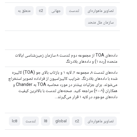
تصاویر ماهواره‌ای
لندست
جهانی
c2
متعلق به
سازمان ملل متحد
داده‌های TOA از مجموعه دوم لندست ۸ سازمان زمین‌شناسی ایالات
متحده (رده ۱) و داده‌های بلادرنگ
داده‌های لندست ۸، مجموعه ۲، لایه ۱ و بازتاب بالای جو (TOA) کالیبره
شده با داده‌های بلادرنگ. ضرایب کالیبراسیون از فراداده تصویر استخراج
می‌شوند. برای جزئیات بیشتر در مورد محاسبه TOA به Chander و
همکاران (۲۰۰۹) مراجعه کنید. صحنه‌های لندست با بالاترین کیفیت
داده‌های موجود در لایه ۱ قرار می‌گیرند...
تصاویر ماهواره‌ای
c2
global
l8
لندست
lc8