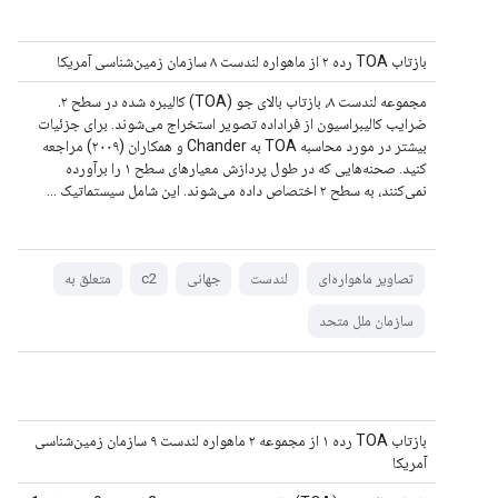
بازتاب TOA رده ۲ از ماهواره لندست ۸ سازمان زمین‌شناسی آمریکا
مجموعه لندست ۸، بازتاب بالای جو (TOA) کالیبره شده در سطح ۲.
ضرایب کالیبراسیون از فراداده تصویر استخراج می‌شوند. برای جزئیات
بیشتر در مورد محاسبه TOA به Chander و همکاران (۲۰۰۹) مراجعه
کنید. صحنه‌هایی که در طول پردازش معیارهای سطح ۱ را برآورده
نمی‌کنند، به سطح ۲ اختصاص داده می‌شوند. این شامل سیستماتیک ...
تصاویر ماهواره‌ای
لندست
جهانی
c2
متعلق به
سازمان ملل متحد
بازتاب TOA رده ۱ از مجموعه ۲ ماهواره لندست ۹ سازمان زمین‌شناسی
آمریکا