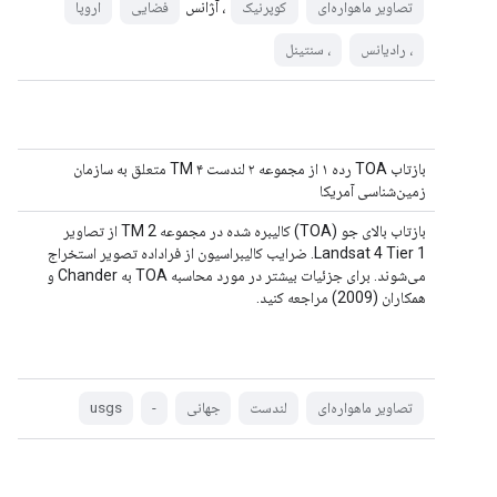
، آژانس
تصاویر ماهواره‌ای
کوپرنیک
فضایی
اروپا
، رادیانس
، سنتینل
بازتاب TOA رده ۱ از مجموعه ۲ لندست ۴ TM متعلق به سازمان
زمین‌شناسی آمریکا
بازتاب بالای جو (TOA) کالیبره شده در مجموعه 2 TM از تصاویر
Landsat 4 Tier 1. ضرایب کالیبراسیون از فراداده تصویر استخراج
می‌شوند. برای جزئیات بیشتر در مورد محاسبه TOA به Chander و
همکاران (2009) مراجعه کنید.
تصاویر ماهواره‌ای
لندست
جهانی
-
usgs