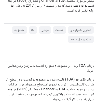
بیشتر در مورد محاسبه TOA به Chander و همکاران (2009) مراجعه
کنید. توجه داشته باشید که مدار لندست 7 از سال 2017 به زمان اخذ
اولیه تغییر کرده است.
تصاویر ماهواره‌ای
لندست
جهانی
c2
متعلق به
سازمان ملل متحد
بازتاب TOA رده ۱ از مجموعه ۲ ماهواره لندست ۸ سازمان زمین‌شناسی
آمریکا
بازتاب بالای جو (TOA) کالیبره شده در مجموعه 2 لندست 8 در سطح 1.
ضرایب کالیبراسیون از فراداده تصویر استخراج می‌شوند. برای جزئیات
بیشتر در مورد محاسبه TOA به Chander و همکاران (2009) مراجعه
کنید. صحنه‌های لندست با بالاترین کیفیت داده موجود در سطح 1 قرار
می‌گیرند و در نظر گرفته می‌شوند ...