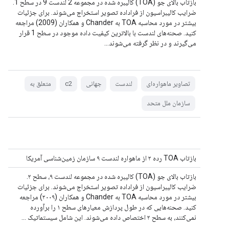
بازتاب بالای جو (TOA) کالیبره شده در مجموعه 2 لندست 9 در سطح 1.
ضرایب کالیبراسیون از فراداده تصویر استخراج می‌شوند. برای جزئیات
بیشتر در مورد محاسبه TOA به Chander و همکاران (2009) مراجعه
کنید. صحنه‌های لندست با بالاترین کیفیت داده موجود در سطح 1 قرار
می‌گیرند و در نظر گرفته می‌شوند...
تصاویر ماهواره‌ای
لندست
جهانی
c2
متعلق به
سازمان ملل متحد
بازتاب TOA رده ۲ از ماهواره لندست ۹ سازمان زمین‌شناسی آمریکا
بازتاب بالای جو (TOA) کالیبره شده در مجموعه لندست ۹، سطح ۲.
ضرایب کالیبراسیون از فراداده تصویر استخراج می‌شوند. برای جزئیات
بیشتر در مورد محاسبه TOA به Chander و همکاران (۲۰۰۹) مراجعه
کنید. صحنه‌هایی که در طول پردازش معیارهای سطح ۱ را برآورده
نمی‌کنند، به سطح ۲ اختصاص داده می‌شوند. این شامل سیستماتیک ...