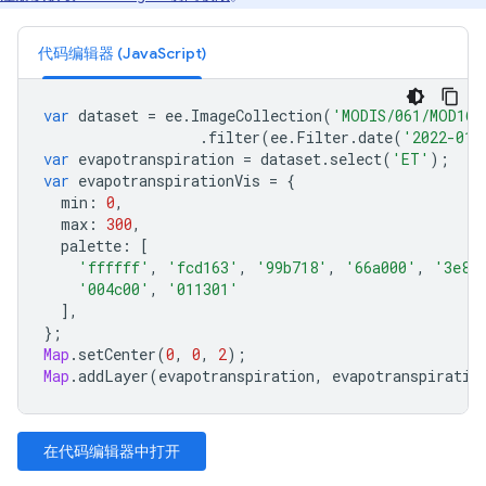
代码编辑器 (JavaScript)
var
dataset
=
ee
.
ImageCollection
(
'MODIS/061/MOD16A
.
filter
(
ee
.
Filter
.
date
(
'2022-01-
var
evapotranspiration
=
dataset
.
select
(
'ET'
);
var
evapotranspirationVis
=
{
min
:
0
,
max
:
300
,
palette
:
[
'ffffff'
,
'fcd163'
,
'99b718'
,
'66a000'
,
'3e86
'004c00'
,
'011301'
],
};
Map
.
setCenter
(
0
,
0
,
2
);
Map
.
addLayer
(
evapotranspiration
,
evapotranspiratio
在代码编辑器中打开