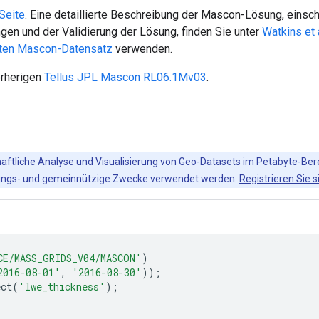
Seite
. Eine detaillierte Beschreibung der Mascon-Lösung, einsch
en und der Validierung der Lösung, finden Sie unter
Watkins et 
rten Mascon-Datensatz
verwenden.
orherigen
Tellus JPL Mascon RL06.1Mv03
.
chaftliche Analyse und Visualisierung von Geo-Datasets im Petabyte-Ber
ildungs- und gemeinnützige Zwecke verwendet werden.
Registrieren Sie s
CE/MASS_GRIDS_V04/MASCON'
)
2016-08-01'
,
'2016-08-30'
));
ect
(
'lwe_thickness'
);