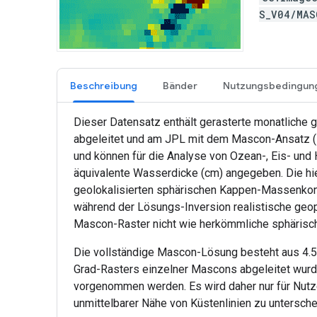
S_V04/MA
Beschreibung
Bänder
Nutzungsbedingun
Dieser Datensatz enthält gerasterte monatliche
abgeleitet und am JPL mit dem Mascon-Ansatz (R
und können für die Analyse von Ozean-, Eis- un
äquivalente Wasserdicke (cm) angegeben. Die hie
geolokalisierten sphärischen Kappen-Massenkonz
während der Lösungs-Inversion realistische geoph
Mascon-Raster nicht wie herkömmliche sphärisch
Die vollständige Mascon-Lösung besteht aus 4.55
Grad-Rasters einzelner Mascons abgeleitet wurde
vorgenommen werden. Es wird daher nur für Nut
unmittelbarer Nähe von Küstenlinien zu untersche