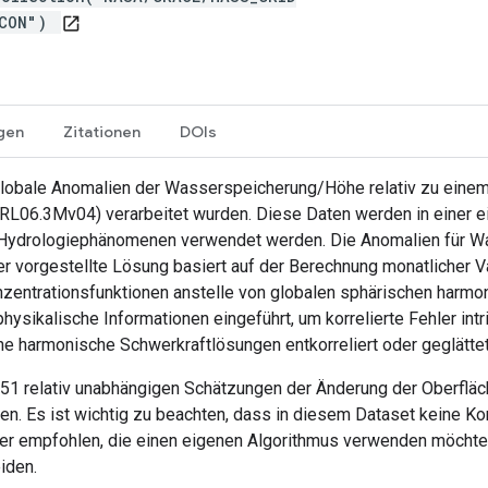
SCON")
open_in_new
gen
Zitationen
DOIs
 globale Anomalien der Wasserspeicherung/Höhe relativ zu eine
L06.3Mv04) verarbeitet wurden. Diese Daten werden in einer ei
d Hydrologiephänomenen verwendet werden. Die Anomalien für Wa
r vorgestellte Lösung basiert auf der Berechnung monatlicher 
entrationsfunktionen anstelle von globalen sphärischen harmo
ysikalische Informationen eingeführt, um korrelierte Fehler int
e harmonische Schwerkraftlösungen entkorreliert oder geglätte
1 relativ unabhängigen Schätzungen der Änderung der Oberfläch
n. Es ist wichtig zu beachten, dass in diesem Dataset keine Kor
zer empfohlen, die einen eigenen Algorithmus verwenden möch
iden.