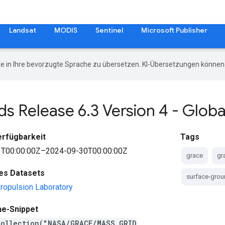
Landsat
MODIS
Sentinel
Microsoft Publisher
e in Ihre bevorzugte Sprache zu übersetzen. KI-Übersetzungen können 
s Release 6
.
3 Version 4 - Glob
erfügbarkeit
Tags
T00:00:00Z–2024-09-30T00:00:00Z
grace
gr
des Datasets
surface-grou
ropulsion Laboratory
ne-Snippet
Collection("NASA/GRACE/MASS_GRID