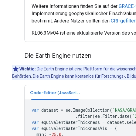
Weitere Informationen finden Sie auf der
GRACE-
Implementierung geophysikalischer Einschränkung
bestimmt. Andere Nutzer sollten den
CRI-gefilte
RL06.3Mv04 ist eine aktualisierte Version des v
Die Earth Engine nutzen
Wichtig:
Die Earth Engine ist eine Plattform für die wissens
Behörden. Die Earth Engine kann kostenlos für Forschungs-, B
Code-Editor (JavaScript)
var
dataset
=
ee
.
ImageCollection
(
'NASA/GRA
.
filter
(
ee
.
Filter
.
date
(
'
var
equivalentWaterThickness
=
dataset
.
sel
var
equivalentWaterThicknessVis
=
{
min
:
-
25.0
,