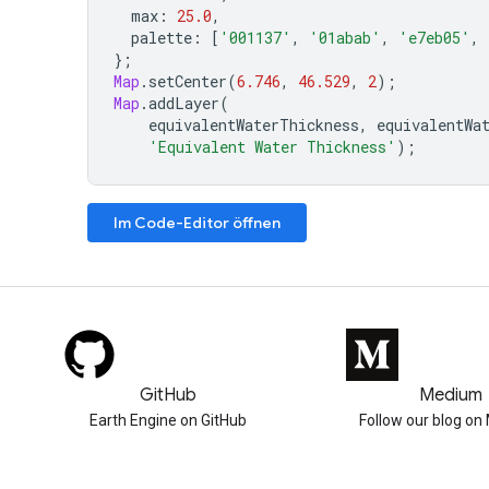
max
:
25.0
,
palette
:
[
'001137'
,
'01abab'
,
'e7eb05'
,
};
Map
.
setCenter
(
6.746
,
46.529
,
2
);
Map
.
addLayer
(
equivalentWaterThickness
,
equivalentWa
'Equivalent Water Thickness'
);
Im Code-Editor öffnen
GitHub
Medium
Earth Engine on GitHub
Follow our blog o