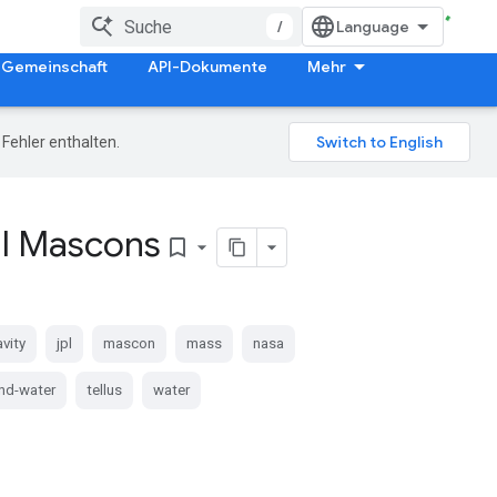
/
Gemeinschaft
API-Dokumente
Mehr
Fehler enthalten.
al Mascons
bookmark_border
avity
jpl
mascon
mass
nasa
nd-water
tellus
water