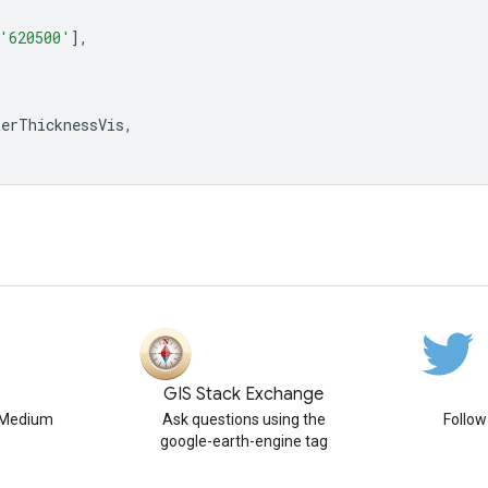
'620500'
],
terThicknessVis
,
GIS Stack Exchange
n Medium
Ask questions using the
Follo
google-earth-engine tag