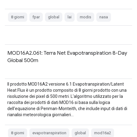
8 giorni
fpar
global
lai
modis
nasa
MOD16A2.061: Terra Net Evapotranspiration 8-Day
Global 500m
Il prodotto MOD16A2 versione 6.1 Evapotranspiration/Latent
Heat Flux è un prodotto composito di 8 giorni prodotto con una
risoluzione dei pixel di 500 metri. L'algoritmo utilizzato per la
raccolta dei prodotti di dati MOD16 si basa sulla logica
dell'equazione di Penman-Monteith, che include input di dati di
rianalisi meteorologica giornalieri…
8 giorni
evapotranspiration
global
mod16a2