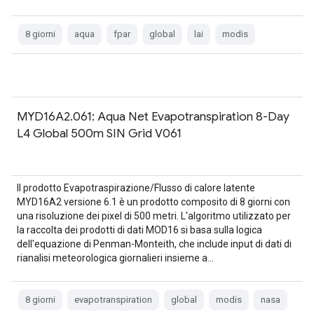
8 giorni
aqua
fpar
global
lai
modis
MYD16A2.061: Aqua Net Evapotranspiration 8-Day
L4 Global 500m SIN Grid V061
Il prodotto Evapotraspirazione/Flusso di calore latente
MYD16A2 versione 6.1 è un prodotto composito di 8 giorni con
una risoluzione dei pixel di 500 metri. L'algoritmo utilizzato per
la raccolta dei prodotti di dati MOD16 si basa sulla logica
dell'equazione di Penman-Monteith, che include input di dati di
rianalisi meteorologica giornalieri insieme a…
8 giorni
evapotranspiration
global
modis
nasa