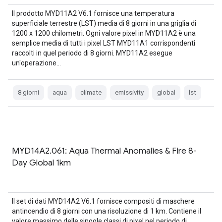
Il prodotto MYD11A2 V6.1 fornisce una temperatura
superficiale terrestre (LST) media di 8 giorni in una griglia di
1200 x 1200 chilometri. Ogni valore pixel in MYD11A2 è una
semplice media di tutti i pixel LST MYD11A1 corrispondenti
raccolti in quel periodo di 8 giorni. MYD11A2 esegue
un'operazione…
8 giorni
aqua
climate
emissivity
global
lst
MYD14A2.061: Aqua Thermal Anomalies & Fire 8-
Day Global 1km
Il set di dati MYD14A2 V6.1 fornisce compositi di maschere
antincendio di 8 giorni con una risoluzione di 1 km. Contiene il
valore massimo delle singole classi di pixel nel periodo di