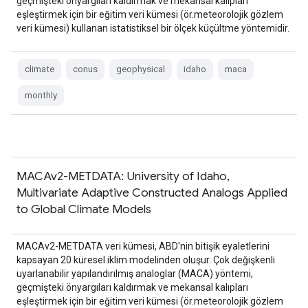
geçmişteki önyargıları kaldırmak ve mekansal kalıpları
eşleştirmek için bir eğitim veri kümesi (ör.meteorolojik gözlem
veri kümesi) kullanan istatistiksel bir ölçek küçültme yöntemidir.
climate
conus
geophysical
idaho
maca
monthly
MACAv2-METDATA: University of Idaho,
Multivariate Adaptive Constructed Analogs Applied
to Global Climate Models
MACAv2-METDATA veri kümesi, ABD'nin bitişik eyaletlerini
kapsayan 20 küresel iklim modelinden oluşur. Çok değişkenli
uyarlanabilir yapılandırılmış analoglar (MACA) yöntemi,
geçmişteki önyargıları kaldırmak ve mekansal kalıpları
eşleştirmek için bir eğitim veri kümesi (ör.meteorolojik gözlem