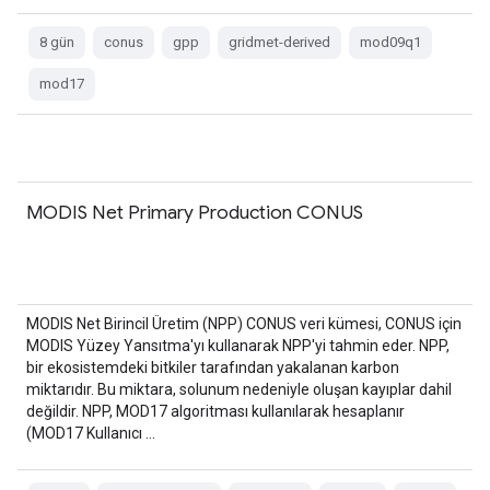
8 gün
conus
gpp
gridmet-derived
mod09q1
mod17
MODIS Net Primary Production CONUS
MODIS Net Birincil Üretim (NPP) CONUS veri kümesi, CONUS için
MODIS Yüzey Yansıtma'yı kullanarak NPP'yi tahmin eder. NPP,
bir ekosistemdeki bitkiler tarafından yakalanan karbon
miktarıdır. Bu miktara, solunum nedeniyle oluşan kayıplar dahil
değildir. NPP, MOD17 algoritması kullanılarak hesaplanır
(MOD17 Kullanıcı …