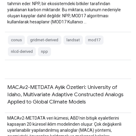
tahmin eder. NPP, bir ekosistemdeki bitkiler tarafından
yakalanan karbon miktarıdır. Bu miktara, solunum nedeniyle
oluşan kayıplar dahil değildir. NPP, MOD17 algoritması
kullanılarak hesaplanır (MOD17 Kullanıcı …
conus
gridmet-derived
landsat
mod17
nlcd-derived
npp
MACAv2-METDATA Aylık Özetleri: University of
Idaho, Multivariate Adaptive Constructed Analogs
Applied to Global Climate Models
MACAv2-METDATA veri kümesi, ABD'nin bitişik eyaletlerini
kapsayan 20 küresel iklim modelinden oluşur. Çok değişkenli
uyarlanabilir yapılandırılmış analoglar (MACA) yöntemi,