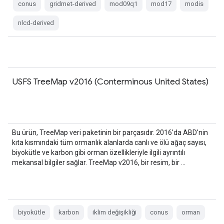
conus
gridmet-derived
mod09q1
mod17
modis
nlcd-derived
USFS TreeMap v2016 (Conterminous United States)
Bu ürün, TreeMap veri paketinin bir parçasıdır. 2016'da ABD'nin
kıta kısmındaki tüm ormanlık alanlarda canlı ve ölü ağaç sayısı,
biyokütle ve karbon gibi orman özellikleriyle ilgili ayrıntılı
mekansal bilgiler sağlar. TreeMap v2016, bir resim, bir …
biyokütle
karbon
iklim değişikliği
conus
orman