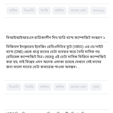
বার্ষিক
ডিএনবি
ইওজি
লাইটস
রাতের বেলা
এনওএএ
ভিআইআইআরএস রাত্রিকালীন দিন/রাত্রি ব্যান্ড কম্পোজিট সংস্করণ ১
ভিজিবল ইনফ্রারেড ইমেজিং রেডিওমিটার স্যুট (VIIRS)-এর ডে/নাইট
ব্যান্ড (DNB) থেকে প্রাপ্ত রাতের ডেটা ব্যবহার করে তৈরি মাসিক গড়
রেডিয়েন্স কম্পোজিট চিত্র। যেহেতু এই ডেটা মাসিক ভিত্তিতে কম্পোজিট
করা হয়, তাই বিশ্বের এমন অনেক এলাকা রয়েছে যেখানে সেই মাসের
জন্য ভালো মানের ডেটা কভারেজ পাওয়া অসম্ভব। …
ডিএনবি
ইওজি
লাইটস
মাসিক
রাতের বেলা
নোয়া