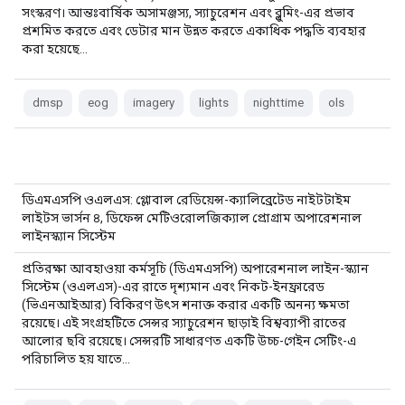
সংস্করণ। আন্তঃবার্ষিক অসামঞ্জস্য, স্যাচুরেশন এবং ব্লুমিং-এর প্রভাব
প্রশমিত করতে এবং ডেটার মান উন্নত করতে একাধিক পদ্ধতি ব্যবহার
করা হয়েছে…
dmsp
eog
imagery
lights
nighttime
ols
ডিএমএসপি ওএলএস: গ্লোবাল রেডিয়েন্স-ক্যালিব্রেটেড নাইটটাইম
লাইটস ভার্সন ৪, ডিফেন্স মেটিওরোলজিক্যাল প্রোগ্রাম অপারেশনাল
লাইনস্ক্যান সিস্টেম
প্রতিরক্ষা আবহাওয়া কর্মসূচি (ডিএমএসপি) অপারেশনাল লাইন-স্ক্যান
সিস্টেম (ওএলএস)-এর রাতে দৃশ্যমান এবং নিকট-ইনফ্রারেড
(ভিএনআইআর) বিকিরণ উৎস শনাক্ত করার একটি অনন্য ক্ষমতা
রয়েছে। এই সংগ্রহটিতে সেন্সর স্যাচুরেশন ছাড়াই বিশ্বব্যাপী রাতের
আলোর ছবি রয়েছে। সেন্সরটি সাধারণত একটি উচ্চ-গেইন সেটিং-এ
পরিচালিত হয় যাতে…