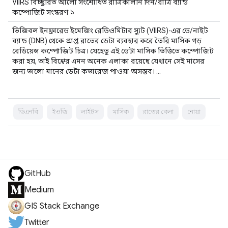
VIIRS বিচ্ছুরিত আলো সংশোধিত রাত্রিকালীন দিন/রাত্রি ব্যান্ড
কম্পোজিট সংস্করণ ১
ভিজিবল ইনফ্রারেড ইমেজিং রেডিওমিটার স্যুট (VIIRS)-এর ডে/নাইট
ব্যান্ড (DNB) থেকে প্রাপ্ত রাতের ডেটা ব্যবহার করে তৈরি মাসিক গড়
রেডিয়েন্স কম্পোজিট চিত্র। যেহেতু এই ডেটা মাসিক ভিত্তিতে কম্পোজিট
করা হয়, তাই বিশ্বের এমন অনেক এলাকা রয়েছে যেখানে সেই মাসের
জন্য ভালো মানের ডেটা কভারেজ পাওয়া অসম্ভব। …
ডিএনবি
ইওজি
লাইটস
মাসিক
রাতের বেলা
নোয়া
GitHub
Medium
GIS Stack Exchange
Twitter