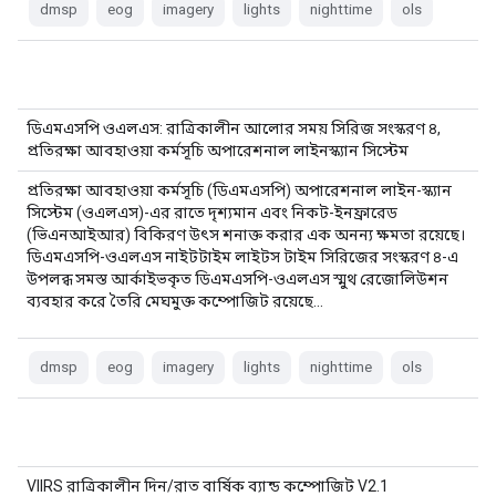
dmsp
eog
imagery
lights
nighttime
ols
ডিএমএসপি ওএলএস: রাত্রিকালীন আলোর সময় সিরিজ সংস্করণ ৪,
প্রতিরক্ষা আবহাওয়া কর্মসূচি অপারেশনাল লাইনস্ক্যান সিস্টেম
প্রতিরক্ষা আবহাওয়া কর্মসূচি (ডিএমএসপি) অপারেশনাল লাইন-স্ক্যান
সিস্টেম (ওএলএস)-এর রাতে দৃশ্যমান এবং নিকট-ইনফ্রারেড
(ভিএনআইআর) বিকিরণ উৎস শনাক্ত করার এক অনন্য ক্ষমতা রয়েছে।
ডিএমএসপি-ওএলএস নাইটটাইম লাইটস টাইম সিরিজের সংস্করণ ৪-এ
উপলব্ধ সমস্ত আর্কাইভকৃত ডিএমএসপি-ওএলএস স্মুথ রেজোলিউশন
ব্যবহার করে তৈরি মেঘমুক্ত কম্পোজিট রয়েছে…
dmsp
eog
imagery
lights
nighttime
ols
VIIRS রাত্রিকালীন দিন/রাত বার্ষিক ব্যান্ড কম্পোজিট V2.1