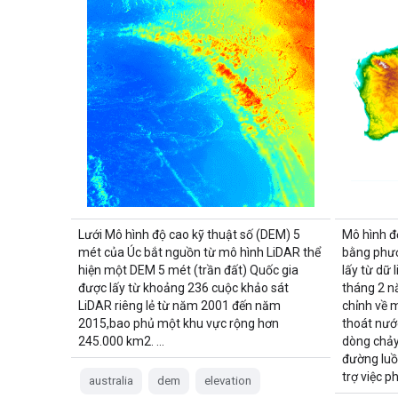
Lưới Mô hình độ cao kỹ thuật số (DEM) 5
Mô hình đ
mét của Úc bắt nguồn từ mô hình LiDAR thể
bằng phư
hiện một DEM 5 mét (trần đất) Quốc gia
lấy từ dữ
được lấy từ khoảng 236 cuộc khảo sát
tháng 2 n
LiDAR riêng lẻ từ năm 2001 đến năm
chỉnh về 
2015,bao phủ một khu vực rộng hơn
thoát nướ
245.000 km2. …
dòng chảy
đường luồ
trợ việc p
australia
dem
elevation