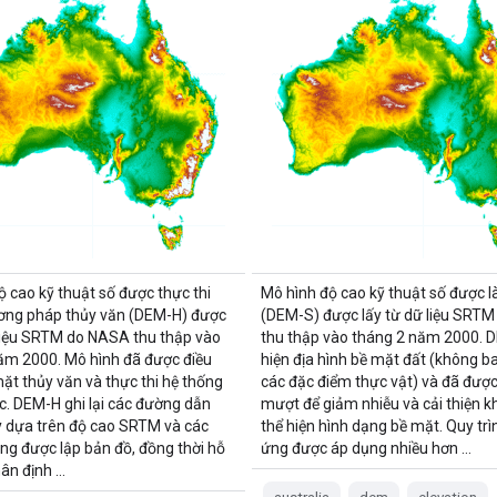
ộ cao kỹ thuật số được thực thi
Mô hình độ cao kỹ thuật số được
ơng pháp thủy văn (DEM-H) được
(DEM-S) được lấy từ dữ liệu SRT
 liệu SRTM do NASA thu thập vào
thu thập vào tháng 2 năm 2000. 
ăm 2000. Mô hình đã được điều
hiện địa hình bề mặt đất (không 
mặt thủy văn và thực thi hệ thống
các đặc điểm thực vật) và đã đượ
c. DEM-H ghi lại các đường dẫn
mượt để giảm nhiễu và cải thiện 
 dựa trên độ cao SRTM và các
thể hiện hình dạng bề mặt. Quy trì
ng được lập bản đồ, đồng thời hỗ
ứng được áp dụng nhiều hơn …
hân định …