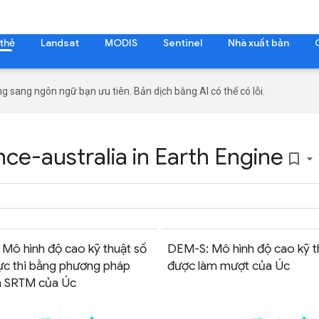
 thẻ
Landsat
MODIS
Sentinel
Nhà xuất bản
g sang ngôn ngữ bạn ưu tiên. Bản dịch bằng AI có thể có lỗi.
ce-australia in Earth Engine
bookmark_border
Mô hình độ cao kỹ thuật số
DEM-S: Mô hình độ cao kỹ t
ực thi bằng phương pháp
được làm mượt của Úc
n SRTM của Úc