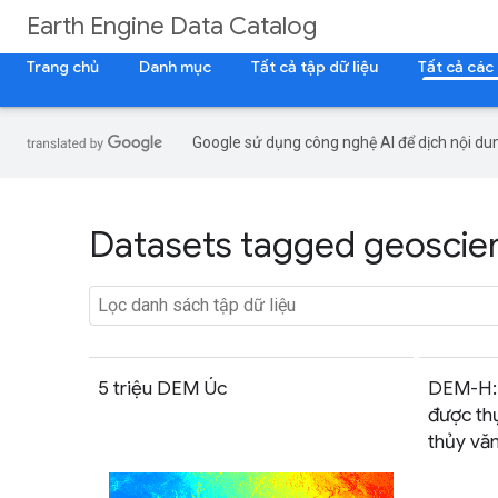
Earth Engine Data Catalog
Trang chủ
Danh mục
Tất cả tập dữ liệu
Tất cả các
Google sử dụng công nghệ AI để dịch nội dun
Datasets tagged geoscien
5 triệu DEM Úc
DEM-H: 
được th
thủy vă