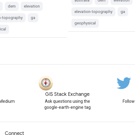
australia
dem
elevation
dem
elevation
elevation-topography
ga
n-topography
ga
geophysical
ical
GIS Stack Exchange
n Medium
Ask questions using the
Follo
google-earth-engine tag
Connect