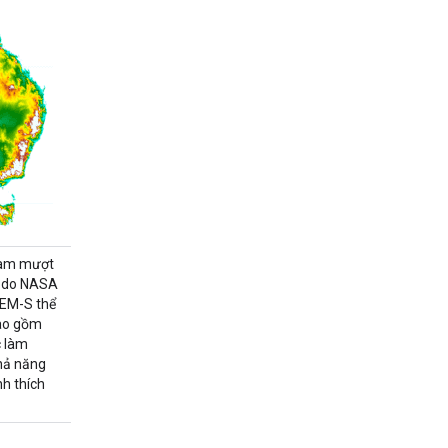
 làm mượt
M do NASA
DEM-S thể
bao gồm
c làm
khả năng
nh thích