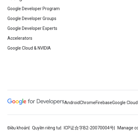
Google Developer Program
Google Developer Groups
Google Developer Experts
Accelerators
Google Cloud & NVIDIA
Android
Chrome
Firebase
Google Cloud
Điều khoản
Quyền riêng tư
ICP证合字B2-20070004号
Manage co