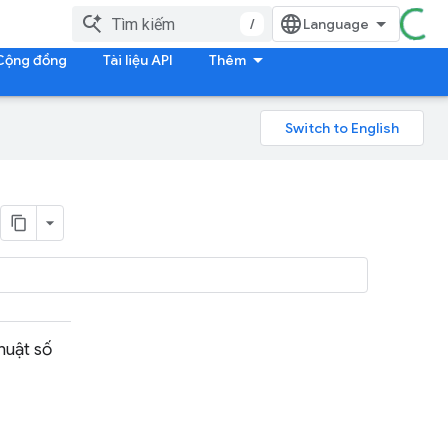
/
Cộng đồng
Tài liệu API
Thêm
huật số