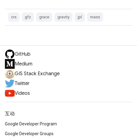
crs
gfz
grace
gravity
jpl
mass
GitHub
Medium
GIS Stack Exchange
Twitter
Videos
互动
Google Developer Program
Google Developer Groups