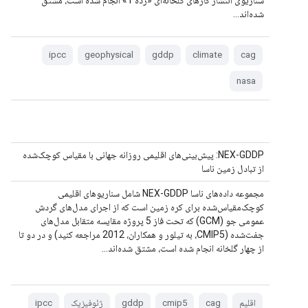
سناریوی انتشار گازهای گلخانه‌ای «رده 1» انجام شده است، مشتق
شده‌اند...
ipcc
geophysical
gddp
climate
cag
nasa
NEX-GDDP: پیش‌بینی‌های اقلیمی روزانه جهانی با مقیاس کوچک‌شده
از تبادل زمین ناسا
مجموعه داده‌های ناسا NEX-GDDP شامل سناریوهای اقلیمی
کوچک‌مقیاس‌شده برای کره زمین است که از اجرای مدل‌های گردش
عمومی جو (GCM) که تحت فاز 5 پروژه مقایسه متقابل مدل‌های
جفت‌شده (CMIP5، به تیلور و همکاران، 2012 مراجعه کنید) و در دو تا
از چهار گلخانه انجام شده است، مشتق شده‌اند...
اقلیم
cag
cmip5
gddp
ژئوفیزیک
ipcc