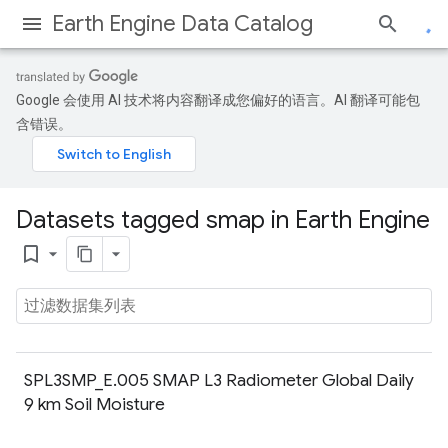
Earth Engine Data Catalog
Google 会使用 AI 技术将内容翻译成您偏好的语言。AI 翻译可能包
含错误。
Datasets tagged smap in Earth Engine
bookmark_border
SPL3SMP_E.005 SMAP L3 Radiometer Global Daily
9 km Soil Moisture